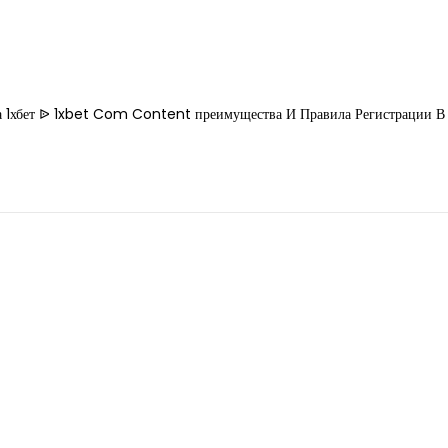
а 1хбет ᐉ 1xbet Com Content преимущества И Правила Регистрации В 