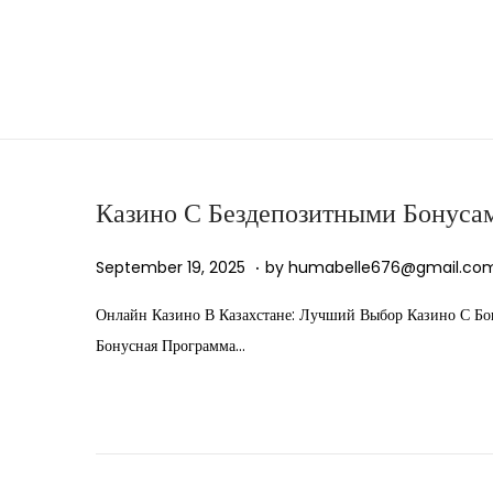
S
S
k
k
i
i
p
p
Казино С Бездепозитными Бонуса
t
t
o
o
.
P
S
September 19, 2025
by
humabelle676@gmail.co
n
c
o
e
a
o
Онлайн Казино В Казахстане: Лучший Выбор Казино С Б
s
p
v
n
Бонусная Программа…
t
t
i
t
e
e
g
e
d
m
a
n
o
b
t
t
n
e
i