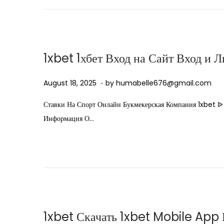
d
t
o
2
n
0
,
1xbet 1хбет Вход на Сайт Вход и
2
0
.
P
A
August 18, 2025
by
humabelle676@gmail.com
2
o
u
Ставки На Спорт Онлайн Букмекерская Компания 1xbet ᐉ
5
s
g
Информация О…
t
u
e
s
d
t
o
1
n
8
,
2
1xbet Скачать 1xbet Mobile App 
0