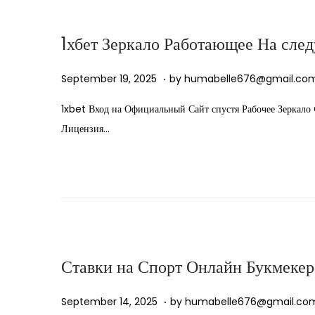
r
o
1
n
1хбет Зеркало Работающее На сле
9
,
.
P
S
September 19, 2025
by
humabelle676@gmail.co
2
o
e
1xbet Вход на Официальный Сайт спустя Рабочее Зеркал
0
s
p
Лицензия…
2
t
t
5
e
e
d
m
o
b
n
e
r
2
Ставки на Спорт Онлайн Букмеке
0
,
.
P
S
September 14, 2025
by
humabelle676@gmail.co
2