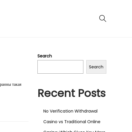
Search
Search
раины такая
Recent Posts
No Verification Withdrawal
Casino vs Traditional Online