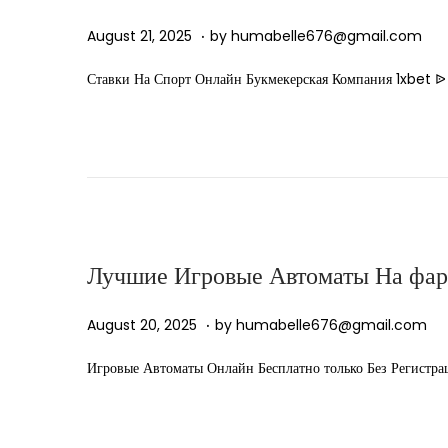
2
.
P
A
August 21, 2025
by
humabelle676@gmail.com
5
o
u
Ставки На Спорт Онлайн Букмекерская Компания 1xbet 
s
g
t
u
e
s
d
t
o
2
n
1
,
Лучшие Игровые Автоматы На фар
2
0
.
P
A
August 20, 2025
by
humabelle676@gmail.com
2
o
u
Игровые Автоматы Онлайн Бесплатно только Без Регистр
5
s
g
t
u
e
s