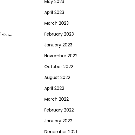
May 2023
April 2023
March 2023
February 2023
1хбет…
January 2023
November 2022
October 2022
August 2022
April 2022
March 2022
February 2022
January 2022
December 2021