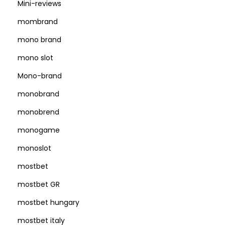
Mini-reviews
mombrand
mono brand
mono slot
Mono-brand
monobrand
monobrend
monogame
monoslot
mostbet
mostbet GR
mostbet hungary
mostbet italy