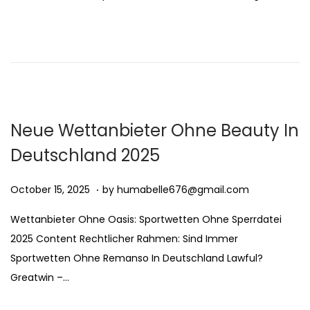
e
b
d
e
o
r
n
1
6
,
2
Neue Wettanbieter Ohne Beauty In
0
Deutschland 2025
2
5
.
P
O
October 15, 2025
by
humabelle676@gmail.com
o
c
Wettanbieter Ohne Oasis: Sportwetten Ohne Sperrdatei
s
t
2025 Content Rechtlicher Rahmen: Sind Immer
t
o
Sportwetten Ohne Remanso In Deutschland Lawful?
e
b
Greatwin –…
d
e
o
r