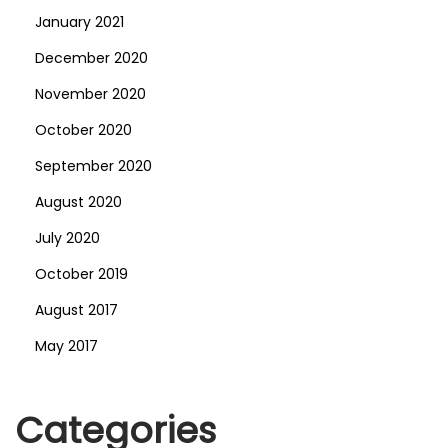
January 2021
December 2020
November 2020
October 2020
September 2020
August 2020
July 2020
October 2019
August 2017
May 2017
Categories