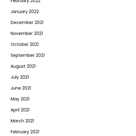
February 2022
January 2022
December 2021
November 2021
October 2021
September 2021
August 2021
July 2021
June 2021
May 2021
April 2021
March 2021
February 2021