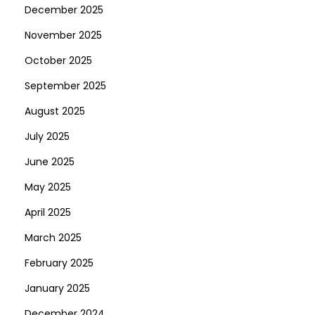
December 2025
November 2025
October 2025
September 2025
August 2025
July 2025
June 2025
May 2025
April 2025
March 2025
February 2025
January 2025
December 2024