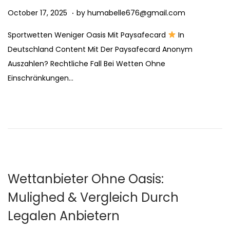
5
.
P
O
October 17, 2025
by
humabelle676@gmail.com
o
c
Sportwetten Weniger Oasis Mit Paysafecard
In
s
t
Deutschland Content Mit Der Paysafecard Anonym
t
o
Auszahlen? Rechtliche Fall Bei Wetten Ohne
e
b
Einschränkungen…
d
e
o
r
n
1
8
,
2
0
Wettanbieter Ohne Oasis:
2
Mulighed & Vergleich Durch
5
Legalen Anbietern