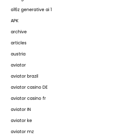
a16z generative ai 1
APK
archive
articles
austria
aviator
aviator brazil
aviator casino DE
aviator casino fr
aviator IN
aviator ke
aviator mz