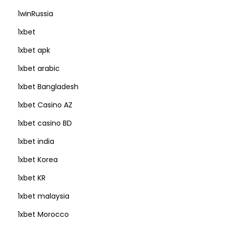
1winRussia
1xbet
1xbet apk
1xbet arabic
1xbet Bangladesh
1xbet Casino AZ
1xbet casino BD
1xbet india
1xbet Korea
1xbet KR
1xbet malaysia
1xbet Morocco