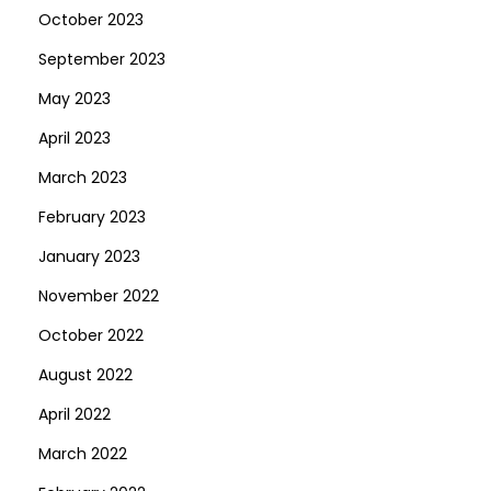
October 2023
September 2023
May 2023
April 2023
March 2023
February 2023
January 2023
November 2022
October 2022
August 2022
April 2022
March 2022