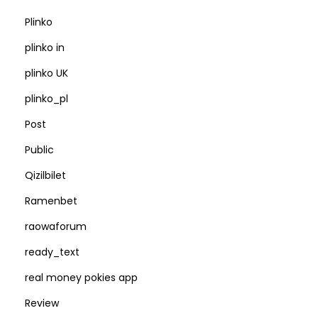
Plinko
plinko in
plinko UK
plinko_pl
Post
Public
Qizilbilet
Ramenbet
raowaforum
ready_text
real money pokies app
Review