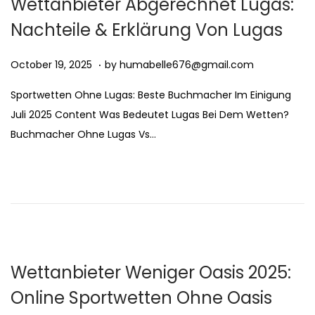
Wettanbieter Abgerechnet Lugas:
2
Nachteile & Erklärung Von Lugas
5
.
P
O
October 19, 2025
by
humabelle676@gmail.com
o
c
Sportwetten Ohne Lugas: Beste Buchmacher Im Einigung
s
t
Juli 2025 Content Was Bedeutet Lugas Bei Dem Wetten?
t
o
Buchmacher Ohne Lugas Vs…
e
b
d
e
o
r
n
2
0
,
2
Wettanbieter Weniger Oasis 2025:
0
Online Sportwetten Ohne Oasis
2