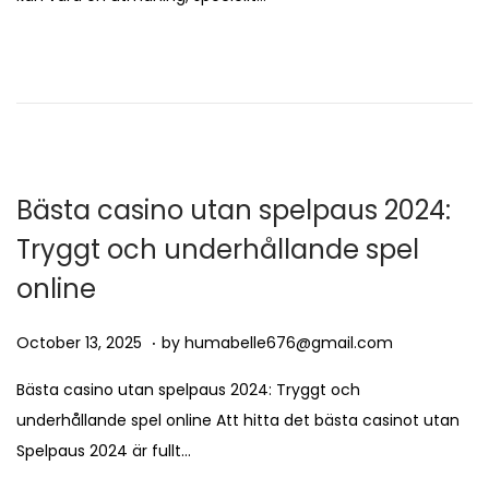
i
e
b
o
d
e
n
o
r
n
2
3
,
2
Bästa casino utan spelpaus 2024:
0
Tryggt och underhållande spel
2
online
5
.
P
O
October 13, 2025
by
humabelle676@gmail.com
o
c
Bästa casino utan spelpaus 2024: Tryggt och
s
t
underhållande spel online Att hitta det bästa casinot utan
t
o
Spelpaus 2024 är fullt…
e
b