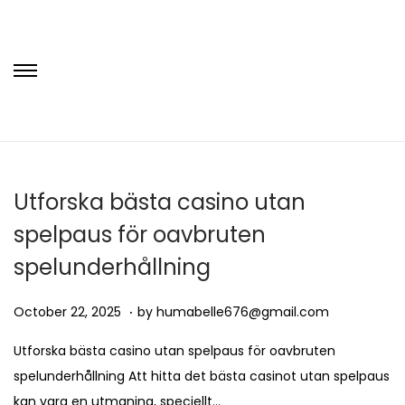
S
S
k
k
i
i
p
p
t
t
Utforska bästa casino utan
o
o
spelpaus för oavbruten
n
c
a
o
spelunderhållning
v
n
.
i
t
P
O
October 22, 2025
by
humabelle676@gmail.com
g
e
o
c
Utforska bästa casino utan spelpaus för oavbruten
a
n
s
t
spelunderhållning Att hitta det bästa casinot utan spelpaus
t
t
t
o
kan vara en utmaning, speciellt…