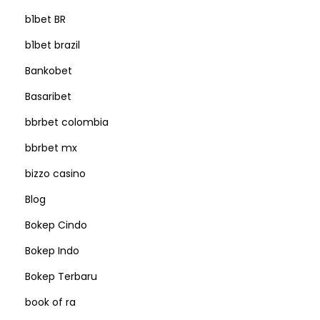
b1bet BR
b1bet brazil
Bankobet
Basaribet
bbrbet colombia
bbrbet mx
bizzo casino
Blog
Bokep Cindo
Bokep Indo
Bokep Terbaru
book of ra