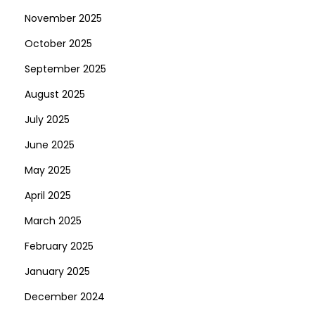
November 2025
October 2025
September 2025
August 2025
July 2025
June 2025
May 2025
April 2025
March 2025
February 2025
January 2025
December 2024