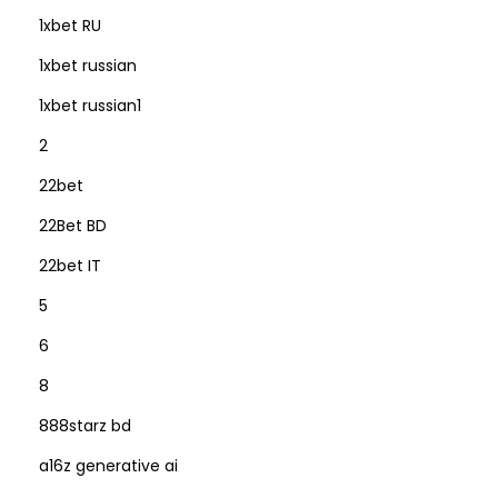
1xbet RU
1xbet russian
1xbet russian1
2
22bet
22Bet BD
22bet IT
5
6
8
888starz bd
a16z generative ai