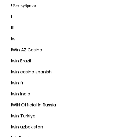
! Без рубрики
1
111
1w
1Win AZ Casino
1win Brazil
1win casino spanish
1win fr
1win India
1WIN Official In Russia
1win Turkiye
1win uzbekistan