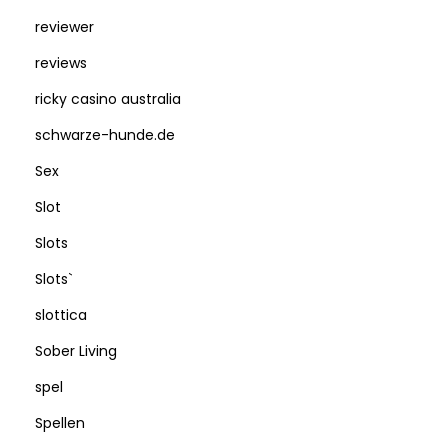
reviewer
reviews
ricky casino australia
schwarze-hunde.de
Sex
Slot
Slots
Slots`
slottica
Sober Living
spel
Spellen