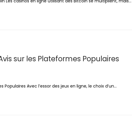
oin Les casinos en ligne utilisant des Bitcoin se multiplient, mais…
 Avis sur les Plateformes Populaires
es Populaires Avec l’essor des jeux en ligne, le choix d’un…