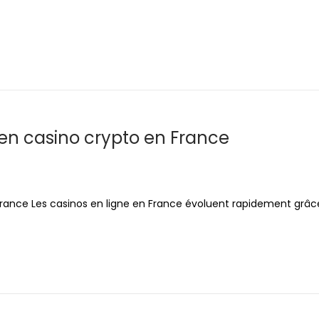
en casino crypto en France
rance Les casinos en ligne en France évoluent rapidement grâc