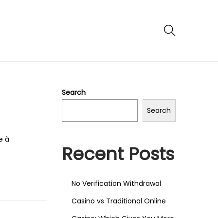
Search
Search
e à
Recent Posts
No Verification Withdrawal
Casino vs Traditional Online