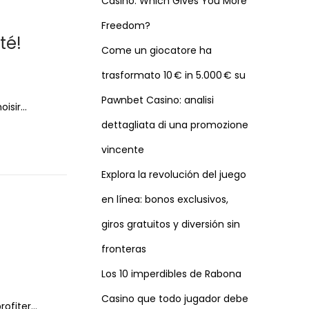
Casino: Which Gives You More
Freedom?
té!
Come un giocatore ha
trasformato 10 € in 5.000 € su
Pawnbet Casino: analisi
oisir…
dettagliata di una promozione
vincente
Explora la revolución del juego
en línea: bonos exclusivos,
giros gratuitos y diversión sin
fronteras
Los 10 imperdibles de Rabona
Casino que todo jugador debe
rofiter…