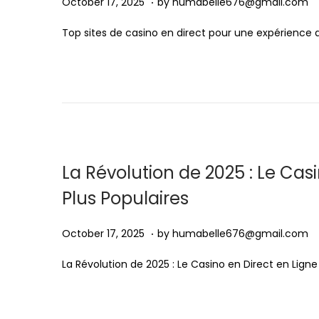
P
O
October 17, 2025
by
humabelle676@gmail.com
2
o
c
5
Top sites de casino en direct pour une expérience 
s
t
t
o
e
b
d
e
o
r
n
1
8
La Révolution de 2025 : Le Cas
,
Plus Populaires
2
0
.
P
O
October 17, 2025
by
humabelle676@gmail.com
2
o
c
5
La Révolution de 2025 : Le Casino en Direct en Ligne 
s
t
t
o
e
b