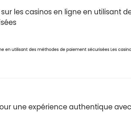
r les casinos en ligne en utilisant d
isées
ne en utilisant des méthodes de paiement sécurisées Les casino
 pour une expérience authentique ave