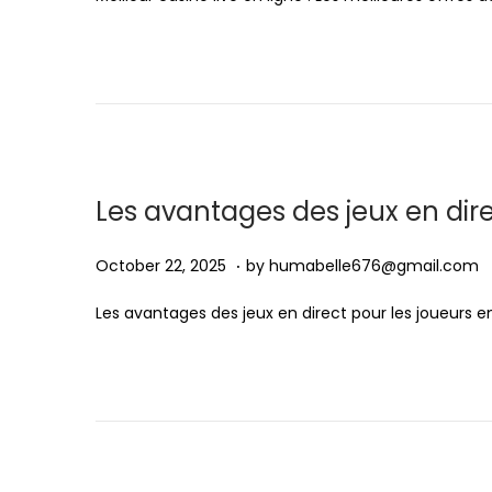
s
t
5
t
o
e
b
d
e
o
r
n
2
3
Les avantages des jeux en dire
,
2
.
P
O
October 22, 2025
by
humabelle676@gmail.com
0
o
c
Les avantages des jeux en direct pour les joueurs en
2
s
t
5
t
o
e
b
d
e
o
r
n
2