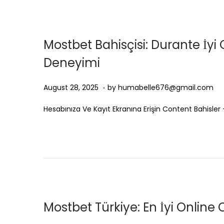
n
9
,
2
Mostbet Bahisçisi: Durante İy
0
Deneyimi
2
5
.
P
A
August 28, 2025
by
humabelle676@gmail.com
o
u
Hesabınıza Ve Kayıt Ekranına Erişin Content Bahisler
s
g
t
u
e
s
d
t
o
2
n
8
,
Mostbet Türkiye: En İyi Online
2