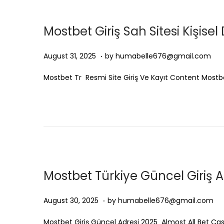
r
o
3
n
Mostbet Giriş Sah Sitesi Kişise
,
2
.
P
A
August 31, 2025
by
humabelle676@gmail.com
0
o
u
Mostbet Tr ️ Resmi Site Giriş Ve Kayıt Content Mos
2
s
g
5
t
u
e
s
d
t
o
3
n
1
,
Mostbet Türkiye Güncel Giriş A
2
0
.
P
A
August 30, 2025
by
humabelle676@gmail.com
2
o
u
Mostbet Giriş Güncel Adresi 2025 ️ Almost All Bet
5