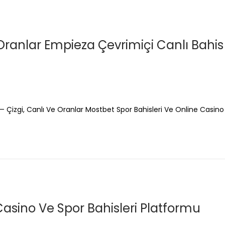
i Oranlar Empieza Çevrimiçi Canlı Bahis
 — Çizgi, Canlı Ve Oranlar Mostbet Spor Bahisleri Ve Online Casin
 Casino Ve Spor Bahisleri Platformu