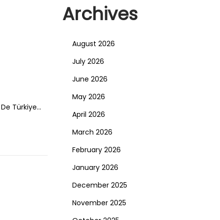
Archives
August 2026
July 2026
June 2026
May 2026
o De Türkiye…
April 2026
March 2026
February 2026
January 2026
December 2025
November 2025