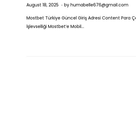
0
.
P
A
August 18, 2025
by
humabelle676@gmail.com
2
o
u
Mostbet Türkiye Güncel Giriş Adresi Content Para Çe
5
s
g
İşlevselliği Mostbet’e Mobil…
t
u
e
s
d
t
o
1
n
8
,
2
0
2
5