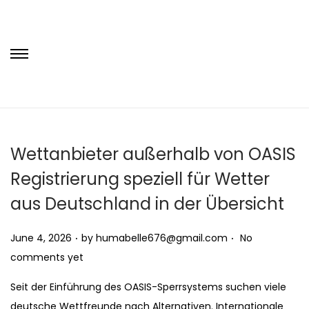
S
S
k
k
i
i
p
p
t
t
Wettanbieter außerhalb von OASIS
o
o
Registrierung speziell für Wetter
n
c
a
o
aus Deutschland in der Übersicht
v
n
.
.
i
t
P
June 4, 2026
by
humabelle676@gmail.com
No
g
e
o
comments yet
a
n
s
Seit der Einführung des OASIS-Sperrsystems suchen viele
t
t
t
deutsche Wettfreunde nach Alternativen. Internationale