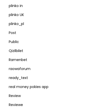
plinko in
plinko UK
plinko_pl
Post
Public
Qizilbilet
Ramenbet
raowaforum
ready_text
real money pokies app
Review
Reviewe