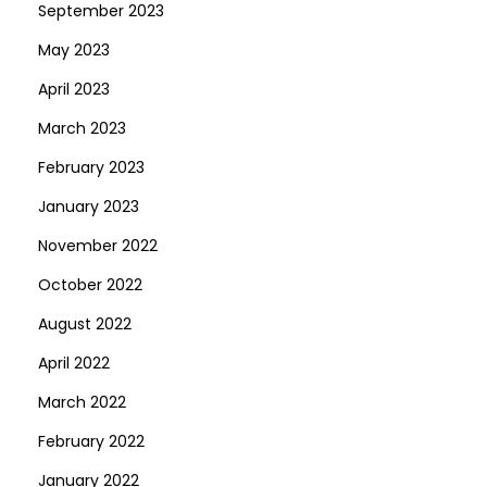
September 2023
May 2023
April 2023
March 2023
February 2023
January 2023
November 2022
October 2022
August 2022
April 2022
March 2022
February 2022
January 2022