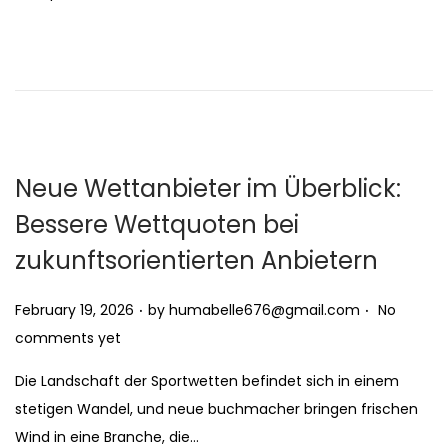
e
d
o
n
Neue Wettanbieter im Überblick:
Bessere Wettquoten bei
zukunftsorientierten Anbietern
.
.
P
February 19, 2026
by
humabelle676@gmail.com
No
o
comments yet
s
Die Landschaft der Sportwetten befindet sich in einem
t
stetigen Wandel, und neue buchmacher bringen frischen
e
Wind in eine Branche, die…