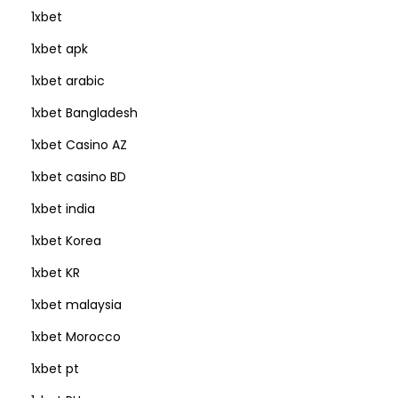
1xbet
1xbet apk
1xbet arabic
1xbet Bangladesh
1xbet Casino AZ
1xbet casino BD
1xbet india
1xbet Korea
1xbet KR
1xbet malaysia
1xbet Morocco
1xbet pt