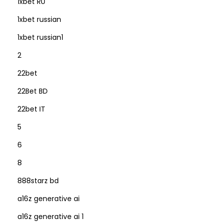
1xbet RU
1xbet russian
1xbet russian1
2
22bet
22Bet BD
22bet IT
5
6
8
888starz bd
a16z generative ai
a16z generative ai 1