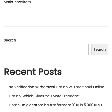
Markt erweitern….
o
n
Search
Search
Recent Posts
No Verification Withdrawal Casino vs Traditional Online
Casino: Which Gives You More Freedom?
Come un giocatore ha trasformato 10 € in 5.000 € su