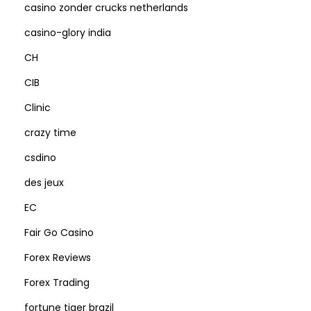
casino zonder crucks netherlands
casino-glory india
CH
CIB
Clinic
crazy time
csdino
des jeux
EC
Fair Go Casino
Forex Reviews
Forex Trading
fortune tiger brazil