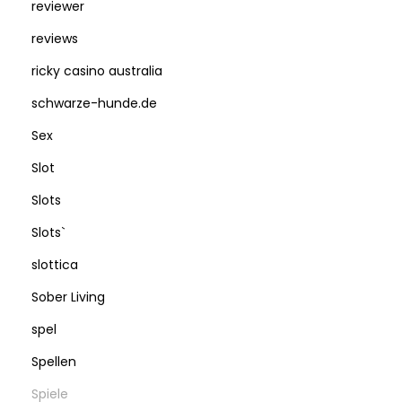
reviewer
reviews
ricky casino australia
schwarze-hunde.de
Sex
Slot
Slots
Slots`
slottica
Sober Living
spel
Spellen
Spiele