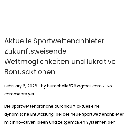
n
Aktuelle Sportwettenanbieter:
Zukunftsweisende
Wettmöglichkeiten und lukrative
Bonusaktionen
.
.
P
February 6, 2026
by
humabelle676@gmail.com
No
o
comments yet
s
Die Sportwettenbranche durchläuft aktuell eine
t
dynamische Entwicklung, bei der neue Sportwettenanbieter
e
mit innovativen Ideen und zeitgemäßen Systemen den
d