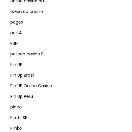
online casino au
ozwin au casino
pages
part4
PBN
pelican casino PL
Pin UP
Pin Up Brazil
Pin UP Online Casino
Pin Up Peru
pinco
Pirots SE
Plinko