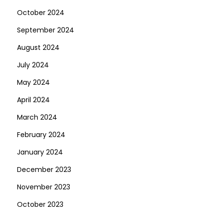
October 2024
September 2024
August 2024
July 2024
May 2024
April 2024
March 2024
February 2024
January 2024
December 2023
November 2023
October 2023