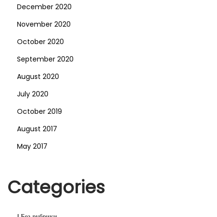
December 2020
November 2020
October 2020
September 2020
August 2020
July 2020
October 2019
August 2017
May 2017
Categories
! Без рубрики