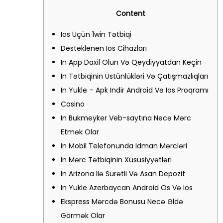
r
o
Content
1
n
Ios Üçün 1win Tətbiqi
9
Desteklenen Ios Cihazları
,
In App Daxil Olun Və Qeydiyyatdan Keçin
2
In Tətbiqinin Üstünlükləri Və Çatışmazlıqları
0
In Yukle – Apk Indir Android Və Ios Proqramı
2
Casino
5
In Bukmeyker Veb-saytına Necə Mərc
Etmək Olar
In Mobil Telefonunda Idman Mərcləri
In Mərc Tətbiqinin Xüsusiyyətləri
In Arizona Ilə Sürətli Və Asan Depozit
In Yukle Azerbaycan Android Os Və Ios
Ekspress Mərcdə Bonusu Necə Əldə
Görmək Olar