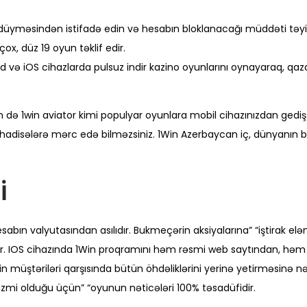
ın” düyməsindən istifadə edin və hesabın bloklanacağı müddəti təyi
çox, düz 19 oyun təklif edir.
 və iOS cihazlarda pulsuz indir kazino oyunlarını oynayaraq, qazan
əm də 1win aviator kimi populyar oyunlara mobil cihazınızdan gedi
asi hadisələrə mərc edə bilməzsiniz. 1Win Azerbaycan iç, dünyanın 
i
abın valyutasından asılıdır. Bukmeçərin aksiyalarına” “iştirak e
. IOS cihazında 1Win proqramını həm rəsmi web saytından, həm
in müştəriləri qarşısında bütün öhdəliklərini yerinə yetirməsinə nə
zmi olduğu üçün” “oyunun nəticələri 100% təsadüfidir.