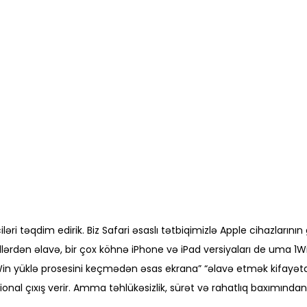
əri təqdim edirik. Biz Safari əsaslı tətbiqimizlə Apple cihazlarının
lərdən əlavə, bir çox köhnə iPhone və iPad versiyaları de uma 1W
b 1Win yüklə prosesini keçmədən əsas ekrana” “əlavə etmək kifayət
onal çıxış verir. Amma təhlükəsizlik, sürət və rahatlıq baxımından