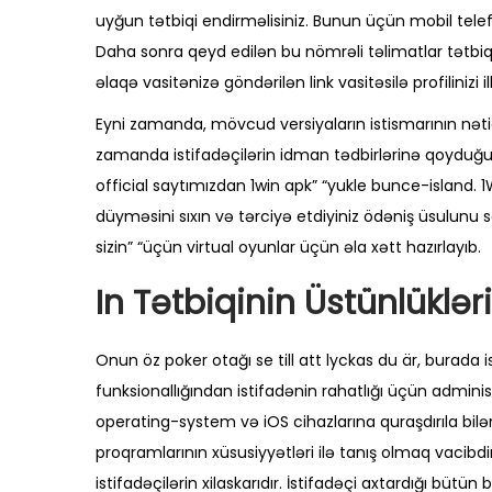
uyğun tətbiqi endirməlisiniz. Bunun üçün mobil tel
Daha sonra qeyd edilən bu nömrəli təlimatlar tə
əlaqə vasitənizə göndərilən link vasitəsilə profilinizi 
Eyni zamanda, mövcud versiyaların istismarının nətic
zamanda istifadəçilərin idman tədbirlərinə qoyduğ
official saytımızdan 1win apk” “yukle bunce-island
düyməsini sıxın və tərciyə etdiyiniz ödəniş üsulunu
sizin” “üçün virtual oyunlar üçün əla xətt hazırlayıb.
In Tətbiqinin Üstünlüklər
Onun öz poker otağı se till att lyckas du är, burada
funksionallığından istifadənin rahatlığı üçün adminis
operating-system və iOS cihazlarına quraşdırıla bilər
proqramlarının xüsusiyyətləri ilə tanış olmaq vaci
istifadəçilərin xilaskarıdır. İstifadəçi axtardığı büt