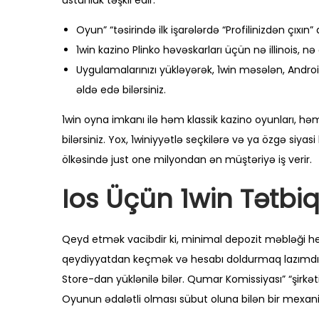
üstünlük təşkil edir.
Oyun” “təsirində ilk işarələrdə “Profilinizdən çıx
1win kazino Plinko həvəskarları üçün nə illinois, nə 
Uygulamalarınızı yükləyərək, 1win məsələn, Android
əldə edə bilərsiniz.
1win oyna imkanı ilə həm klassik kazino oyunları, h
bilərsiniz. Yox, 1winiyyətlə seçkilərə və ya özgə siy
ölkəsində just one milyondan ən müştəriyə iş verir.
Ios Üçün 1win Tətbiq
Qeyd etmək vacibdir ki, minimal depozit məbləği hes
qeydiyyatdan keçmək və hesabı doldurmaq lazımdır
Store-dan yüklənilə bilər. Qumar Komissiyası” “şirkət
Oyunun ədalətli olması sübut oluna bilən bir mexani