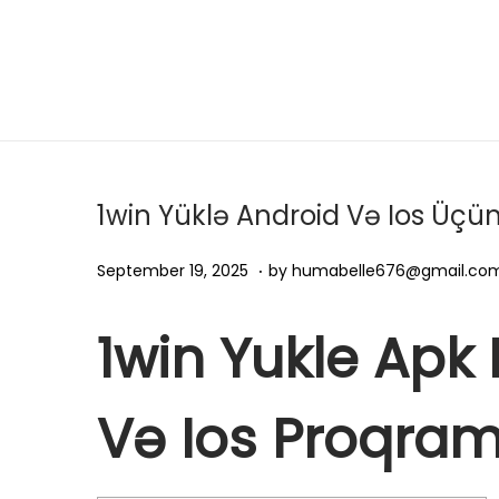
S
S
k
k
i
i
p
p
1win Yüklə Android Və Ios Üçün
t
t
o
o
.
P
S
September 19, 2025
by
humabelle676@gmail.co
n
c
o
e
a
o
s
p
1win Yukle Apk
v
n
t
t
i
t
e
e
g
e
Və Ios Proqram
d
m
a
n
o
b
t
t
n
e
i