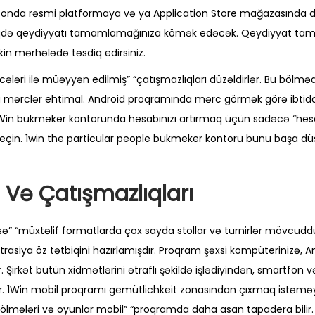
efonda rəsmi platformaya və ya Application Store mağazasında da
tbiqdə qeydiyyatı tamamlamağınıza kömək edəcək. Qeydiyyat ta
ilkin mərhələdə təsdiq edirsiniz.
ələri ilə müəyyən edilmiş” “çatışmazlıqları düzəldirlər. Bu bölmə
u mərclər ehtimal. Android proqramında mərc görmək görə ibtid
. 1Win bukmeker kontorunda hesabınızı artırmaq üçün sadəcə “hes
 seçin. 1win the particular people bukmeker kontoru bunu başa düş
i Və Çatışmazlıqları
 isə” “müxtəlif formatlarda çox sayda stollar və turnirlər mövcudd
trasiya öz tətbiqini hazırlamışdır. Proqram şəxsi kompüterinizə, A
. Şirkət bütün xidmətlərini ətraflı şəkildə işlədiyindən, smartfon
bdir. 1Win mobil proqramı gemütlichkeit zonasından çıxmaq istəm
ün bölmələri və oyunlar mobil” “proqramda daha asan tapadera bilir.