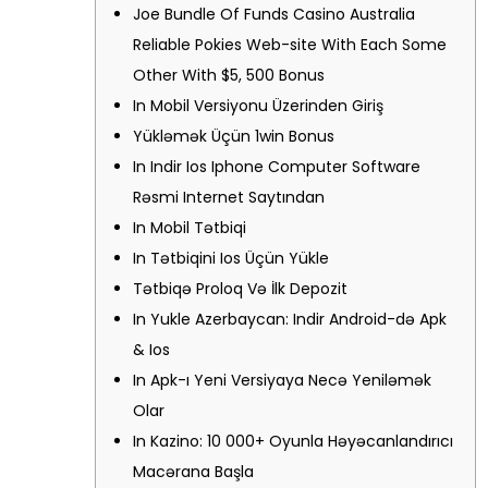
Joe Bundle Of Funds Casino Australia
Reliable Pokies Web-site With Each Some
Other With $5, 500 Bonus
In Mobil Versiyonu Üzerinden Giriş
Yükləmək Üçün 1win Bonus
In Indir Ios Iphone Computer Software
Rəsmi Internet Saytından
In Mobil Tətbiqi
In Tətbiqini Ios Üçün Yükle
Tətbiqə Proloq Və İlk Depozit
In Yukle Azerbaycan: Indir Android-də Apk
& Ios
In Apk-ı Yeni Versiyaya Necə Yeniləmək
Olar
In Kazino: 10 000+ Oyunla Həyəcanlandırıcı
Macərana Başla