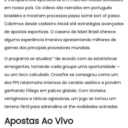
em nosso país. Os vídeos são narrados em português
brasileiro e mostram processos passo some sort of passo.
Cobrimos desde cadastro inicial até estratégias avançadas
de apostas esportivas. O cassino da 1xbet Brasil oferece
alguma experiência imersiva apresentando milhares de
games dos principais provedores mundiais.
O programa se atualiza” “de acordo com as estatísticas
emergentes, tornando cada groupe uma oportunidade —
ou um risco calculado. Crossfire se consagrou como um
dos FPS néanmoins intensos do cenário asiático e provém
ganhando fôlego em palcos globais. Com tiroteios
vertiginosos e táticas agressivas, um jogo se tornou um
terreno fértil para adrenalina at the rivalidades acirradas.
Apostas Ao Vivo