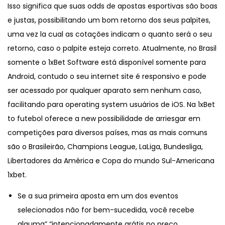
Isso significa que suas odds de apostas esportivas são boas
e justas, possibilitando um bom retorno dos seus palpites,
uma vez la cual as cotações indicam o quanto será o seu
retorno, caso o palpite esteja correto. Atualmente, no Brasil
somente o 1xBet Software está disponível somente para
Android, contudo o seu internet site é responsivo e pode
ser acessado por qualquer aparato sem nenhum caso,
facilitando para operating system usuários de iOS. Na 1xBet
to futebol oferece a new possibilidade de arriesgar em
competições para diversos países, mas as mais comuns
são o Brasileirão, Champions League, LaLiga, Bundesliga,
Libertadores da América e Copa do mundo Sul-Americana
1xbet
.
Se a sua primeira aposta em um dos eventos
selecionados não for bem-sucedida, você recebe
alguma” “intencionadamente grátis no preço