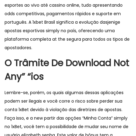
esportes ao vivo até cassino online, tudo apresentando
odds competitivas, pagamentos rápidos e suporte em
português. A 1xbet Brasil significa a evolução dasjenige
apostas esportivas simply no país, oferecendo uma
plataforma completa at the segura para todos os tipos de
apostadores.
O Trâmite De Download Not
Any” “ios
Lembre-se, porém, os quais algumas dessas aplicações
podem ser ilegais e você corre o risco sobre perder sua
conta 1xBet devido à violação das diretrizes de apostas.
Faça isso, e a new partir das opções “Minha Conta” simply
no 1xBet, você tem a possibilidade de mudar seu nome de
usuário elizabeth senha. Este valor de bônus tem a