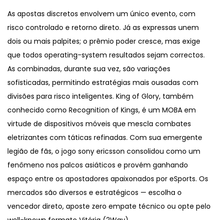
As apostas discretos envolvem um único evento, com
risco controlado e retorno direto. Já as expressas unem
dois ou mais palpites; o prêmio poder cresce, mas exige
que todos operating-system resultados sejam correctos.
As combinadas, durante sua vez, são variações
sofisticadas, permitindo estratégias mais ousadas com
divisões para risco inteligentes. King of Glory, também
conhecido como Recognition of Kings, é um MOBA em
virtude de dispositivos móveis que mescla combates
eletrizantes com táticas refinadas. Com sua emergente
legião de fãs, o jogo sony ericsson consolidou como um
fenômeno nos palcos asiáticos e provém ganhando
espaço entre os apostadores apaixonados por eSports. Os
mercados são diversos e estratégicos — escolha o
vencedor direto, aposte zero empate técnico ou opte pelo