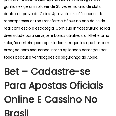
ganhos exige um rollover de 35 vezes no ano de slots,
dentro do prazo de 7 dias. Aproveite essa” “ascenso de
recompensas at the transforme bônus no ano de saldo
real com estilo e estratégia. Com sua infraestrutura sólida,
diversidade para serviços e bônus atrativos, a 1xBet é uma
seleção certeira para apostadores exigentes que buscam
emoção com segurança. Nossa aplicação começou por
todas because verificações de segurança da Apple.
Bet – Cadastre-se
Para Apostas Oficiais
Online E Cassino No
Brasil