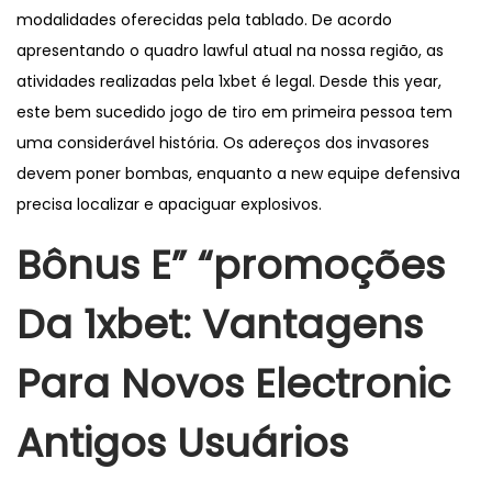
modalidades oferecidas pela tablado. De acordo
apresentando o quadro lawful atual na nossa região, as
atividades realizadas pela 1xbet é legal. Desde this year,
este bem sucedido jogo de tiro em primeira pessoa tem
uma considerável história. Os adereços dos invasores
devem poner bombas, enquanto a new equipe defensiva
precisa localizar e apaciguar explosivos.
Bônus E” “promoções
Da 1xbet: Vantagens
Para Novos Electronic
Antigos Usuários