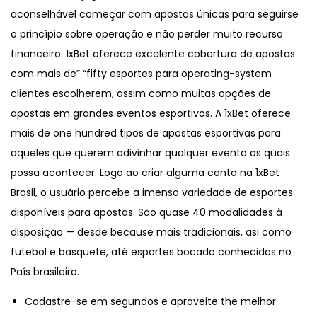
aconselhável começar com apostas únicas para seguirse
o princípio sobre operação e não perder muito recurso
financeiro. 1xBet oferece excelente cobertura de apostas
com mais de” “fifty esportes para operating-system
clientes escolherem, assim como muitas opções de
apostas em grandes eventos esportivos. A 1xBet oferece
mais de one hundred tipos de apostas esportivas para
aqueles que querem adivinhar qualquer evento os quais
possa acontecer. Logo ao criar alguma conta na 1xBet
Brasil, o usuário percebe a imenso variedade de esportes
disponíveis para apostas. São quase 40 modalidades à
disposição — desde because mais tradicionais, asi como
futebol e basquete, até esportes bocado conhecidos no
País brasileiro.
Cadastre-se em segundos e aproveite the melhor