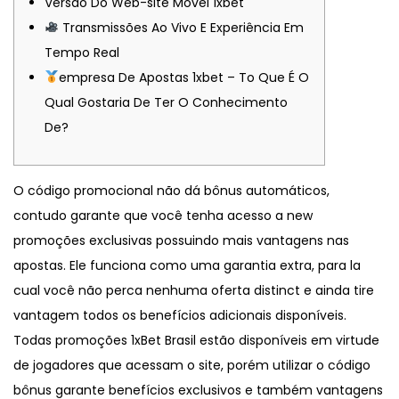
Versão Do Web-site Móvel 1xbet
Transmissões Ao Vivo E Experiência Em
Tempo Real
empresa De Apostas 1xbet – To Que É O
Qual Gostaria De Ter O Conhecimento
De?
O código promocional não dá bônus automáticos,
contudo garante que você tenha acesso a new
promoções exclusivas possuindo mais vantagens nas
apostas. Ele funciona como uma garantia extra, para la
cual você não perca nenhuma oferta distinct e ainda tire
vantagem todos os benefícios adicionais disponíveis.
Todas promoções 1xBet Brasil estão disponíveis em virtude
de jogadores que acessam o site, porém utilizar o código
bônus garante benefícios exclusivos e também vantagens