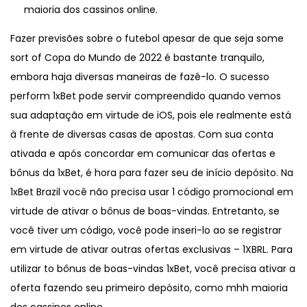
maioria dos cassinos online.
Fazer previsões sobre o futebol apesar de que seja some
sort of Copa do Mundo de 2022 é bastante tranquilo,
embora haja diversas maneiras de fazê-lo. O sucesso
perform 1xBet pode servir compreendido quando vemos
sua adaptação em virtude de iOS, pois ele realmente está
à frente de diversas casas de apostas. Com sua conta
ativada e após concordar em comunicar das ofertas e
bônus da 1xBet, é hora para fazer seu de início depósito. Na
1xBet Brazil você não precisa usar 1 código promocional em
virtude de ativar o bônus de boas-vindas. Entretanto, se
você tiver um código, você pode inseri-lo ao se registrar
em virtude de ativar outras ofertas exclusivas – 1XBRL. Para
utilizar to bônus de boas-vindas 1xBet, você precisa ativar a
oferta fazendo seu primeiro depósito, como mhh maioria