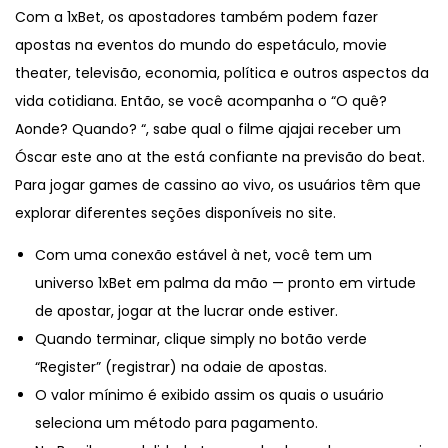
Com a 1xBet, os apostadores também podem fazer
apostas na eventos do mundo do espetáculo, movie
theater, televisão, economia, política e outros aspectos da
vida cotidiana. Então, se você acompanha o “O quê?
Aonde? Quando? “, sabe qual o filme ajajai receber um
Óscar este ano at the está confiante na previsão do beat.
Para jogar games de cassino ao vivo, os usuários têm que
explorar diferentes seções disponíveis no site.
Com uma conexão estável à net, você tem um
universo 1xBet em palma da mão — pronto em virtude
de apostar, jogar at the lucrar onde estiver.
Quando terminar, clique simply no botão verde
“Register” (registrar) na odaie de apostas.
O valor mínimo é exibido assim os quais o usuário
seleciona um método para pagamento.