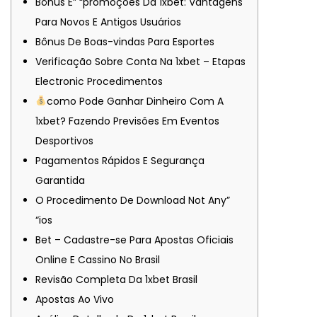
Bônus E” “promoções Da 1xbet: Vantagens
Para Novos E Antigos Usuários
Bônus De Boas-vindas Para Esportes
Verificação Sobre Conta Na 1xbet – Etapas
Electronic Procedimentos
como Pode Ganhar Dinheiro Com A
1xbet? Fazendo Previsões Em Eventos
Desportivos
Pagamentos Rápidos E Segurança
Garantida
O Procedimento De Download Not Any”
“ios
Bet – Cadastre-se Para Apostas Oficiais
Online E Cassino No Brasil
Revisão Completa Da 1xbet Brasil
Apostas Ao Vivo