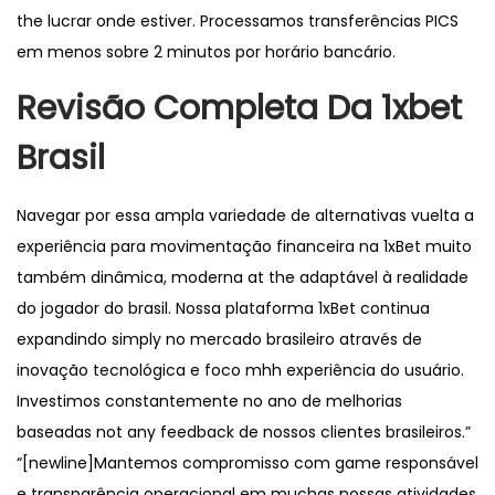
the lucrar onde estiver. Processamos transferências PICS
em menos sobre 2 minutos por horário bancário.
Revisão Completa Da 1xbet
Brasil
Navegar por essa ampla variedade de alternativas vuelta a
experiência para movimentação financeira na 1xBet muito
também dinâmica, moderna at the adaptável à realidade
do jogador do brasil. Nossa plataforma 1xBet continua
expandindo simply no mercado brasileiro através de
inovação tecnológica e foco mhh experiência do usuário.
Investimos constantemente no ano de melhorias
baseadas not any feedback de nossos clientes brasileiros.”
“[newline]Mantemos compromisso com game responsável
e transparência operacional em muchas nossas atividades