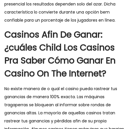
presencial los resultados dependen solo del azar. Dicha
característica lo convierte durante una opción bem
confiable para un porcentaje de los jugadores en línea.
Casinos Afin De Ganar:
¿cuáles Child Los Casinos
Pra Saber Cómo Ganar En
Casino On The Internet?
No existe manera de o qual el casino pueda rastrear tus
ganancias de manera 100% exacta. Las máquinas
tragaperras se bloquean al informar sobre rondas de
ganancias altas. La mayoría de aquellas casinos tratan
rastrear tus ganancias y pérdidas afin de su propia