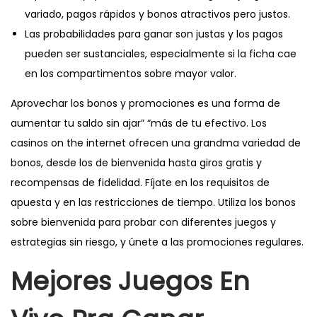
variado, pagos rápidos y bonos atractivos pero justos.
Las probabilidades para ganar son justas y los pagos
pueden ser sustanciales, especialmente si la ficha cae
en los compartimentos sobre mayor valor.
Aprovechar los bonos y promociones es una forma de
aumentar tu saldo sin ajar” “más de tu efectivo. Los
casinos on the internet ofrecen una grandma variedad de
bonos, desde los de bienvenida hasta giros gratis y
recompensas de fidelidad. Fíjate en los requisitos de
apuesta y en las restricciones de tiempo. Utiliza los bonos
sobre bienvenida para probar con diferentes juegos y
estrategias sin riesgo, y únete a las promociones regulares.
Mejores Juegos En