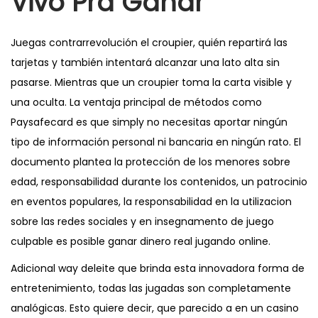
Vivo Pra Ganar
Juegas contrarrevolución el croupier, quién repartirá las
tarjetas y también intentará alcanzar una lato alta sin
pasarse. Mientras que un croupier toma la carta visible y
una oculta. La ventaja principal de métodos como
Paysafecard es que simply no necesitas aportar ningún
tipo de información personal ni bancaria en ningún rato. El
documento plantea la protección de los menores sobre
edad, responsabilidad durante los contenidos, un patrocinio
en eventos populares, la responsabilidad en la utilizacion
sobre las redes sociales y en insegnamento de juego
culpable
es posible ganar dinero real jugando online
.
Adicional way deleite que brinda esta innovadora forma de
entretenimiento, todas las jugadas son completamente
analógicas. Esto quiere decir, que parecido a en un casino