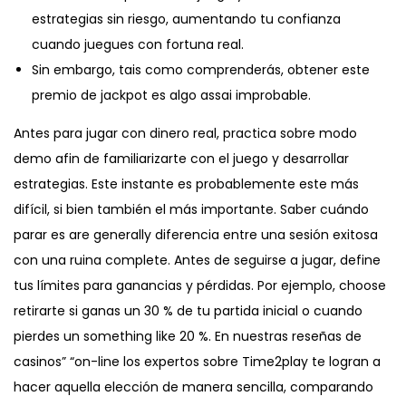
estrategias sin riesgo, aumentando tu confianza
cuando juegues con fortuna real.
Sin embargo, tais como comprenderás, obtener este
premio de jackpot es algo assai improbable.
Antes para jugar con dinero real, practica sobre modo
demo afin de familiarizarte con el juego y desarrollar
estrategias. Este instante es probablemente este más
difícil, si bien también el más importante. Saber cuándo
parar es are generally diferencia entre una sesión exitosa
con una ruina complete. Antes de seguirse a jugar, define
tus límites para ganancias y pérdidas. Por ejemplo, choose
retirarte si ganas un 30 % de tu partida inicial o cuando
pierdes un something like 20 %. En nuestras reseñas de
casinos” “on-line los expertos sobre Time2play te logran a
hacer aquella elección de manera sencilla, comparando