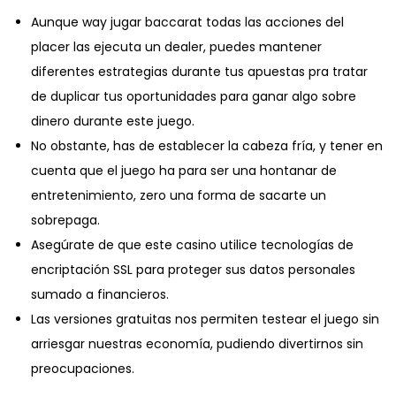
Aunque way jugar baccarat todas las acciones del
placer las ejecuta un dealer, puedes mantener
diferentes estrategias durante tus apuestas pra tratar
de duplicar tus oportunidades para ganar algo sobre
dinero durante este juego.
No obstante, has de establecer la cabeza fría, y tener en
cuenta que el juego ha para ser una hontanar de
entretenimiento, zero una forma de sacarte un
sobrepaga.
Asegúrate de que este casino utilice tecnologías de
encriptación SSL para proteger sus datos personales
sumado a financieros.
Las versiones gratuitas nos permiten testear el juego sin
arriesgar nuestras economía, pudiendo divertirnos sin
preocupaciones.