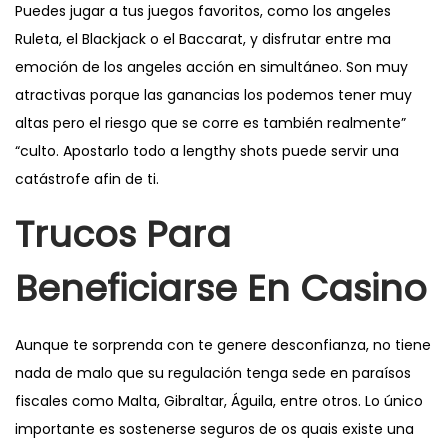
Puedes jugar a tus juegos favoritos, como los angeles
Ruleta, el Blackjack o el Baccarat, y disfrutar entre ma
emoción de los angeles acción en simultáneo. Son muy
atractivas porque las ganancias los podemos tener muy
altas pero el riesgo que se corre es también realmente”
“culto. Apostarlo todo a lengthy shots puede servir una
catástrofe afin de ti.
Trucos Para
Beneficiarse En Casino
Aunque te sorprenda con te genere desconfianza, no tiene
nada de malo que su regulación tenga sede en paraísos
fiscales como Malta, Gibraltar, Águila, entre otros. Lo único
importante es sostenerse seguros de os quais existe una