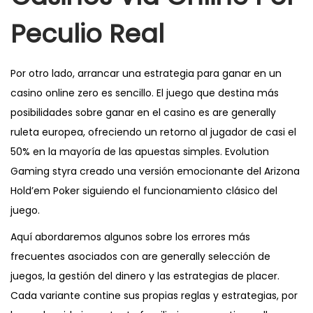
Peculio Real
Por otro lado, arrancar una estrategia para ganar en un
casino online zero es sencillo. El juego que destina más
posibilidades sobre ganar en el casino es are generally
ruleta europea, ofreciendo un retorno al jugador de casi el
50% en la mayoría de las apuestas simples. Evolution
Gaming styra creado una versión emocionante del Arizona
Hold’em Poker siguiendo el funcionamiento clásico del
juego.
Aquí abordaremos algunos sobre los errores más
frecuentes asociados con are generally selección de
juegos, la gestión del dinero y las estrategias de placer.
Cada variante contine sus propias reglas y estrategias, por