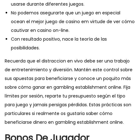
usarse durante diferentes juegos.
No podemos asegurarte que un juego en especial
ocean el mejor juego de casino em virtude de ver cómo
cautivar en casino on-line.
Con resultado positivo, nace la teoría de las
posibilidades.
Recuerda que el distraccion en vivo debe ser una trabajo
de entretenimiento y diversión. Mantén este control sobre
sus apuestas para beneficiarse y conoce un poquito más
sobre cómo ganar en gambling establishment online. Fija
límites por sesión, reparte tu presupuesto según el tipo
para juego y jamais persigas pérdidas. Estas prácticas son
particulares si realmente os gustaria saber cómo
beneficiarse dinero en gambling establishment online.
Bonos De Jugador