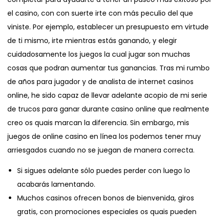
el casino, con con suerte irte con más peculio del que
viniste. Por ejemplo, establecer un presupuesto em virtude
de ti mismo, irte mientras estás ganando, y elegir
cuidadosamente los juegos la cual jugar son muchas
cosas que podran aumentar tus ganancias. Tras mi rumbo
de años para jugador y de analista de internet casinos
online, he sido capaz de llevar adelante acopio de mi serie
de trucos para ganar durante casino online que realmente
creo os quais marcan la diferencia. Sin embargo, mis
juegos de online casino en línea los podemos tener muy
arriesgados cuando no se juegan de manera correcta.
Si sigues adelante sólo puedes perder con luego lo
acabarás lamentando.
Muchos casinos ofrecen bonos de bienvenida, giros
gratis, con promociones especiales os quais pueden