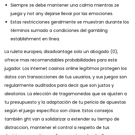
Siempre ze debe mantener una calma mientras ze
juega y not any dejarse llevar por las emociones.
Estas restricciones geralmente se muestran durante los
términos sumado a condiciones del gambling
establishment en línea.
La ruleta europea, disadvantage solo un abogado (0),
ofrece mas recomendables probabilidades para este
jugador. Los internet casinos online legítimos protegen los
datos con transacciones de tus usuarios, y sus juegos son
regularmente auditados para decir que son justos y
aleatorios. La elección de tragamonedas que se ajusten a
tu presupuesto y la adaptación de tu pericia de apuestas
según el juego específico son clave. Estos consejos
también ght van a solidarizar a extender su tiempo de
distraccion, mantener el control a respeito de tus