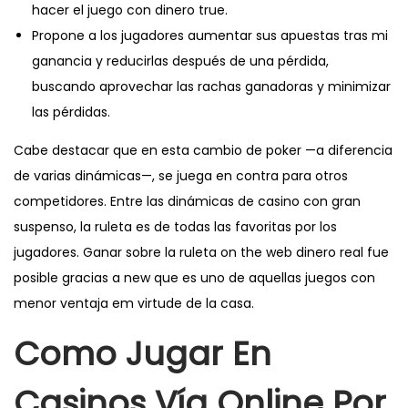
hacer el juego con dinero true.
Propone a los jugadores aumentar sus apuestas tras mi
ganancia y reducirlas después de una pérdida,
buscando aprovechar las rachas ganadoras y minimizar
las pérdidas.
Cabe destacar que en esta cambio de poker —a diferencia
de varias dinámicas—, se juega en contra para otros
competidores. Entre las dinámicas de casino con gran
suspenso, la ruleta es de todas las favoritas por los
jugadores. Ganar sobre la ruleta on the web dinero real fue
posible gracias a new que es uno de aquellas juegos con
menor ventaja em virtude de la casa.
Como Jugar En
Casinos Vía Online Por