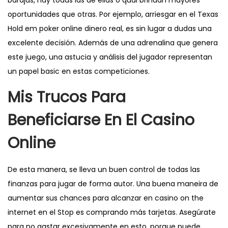
barajas, hay todas las de ellas o qual brindan mayores
oportunidades que otras. Por ejemplo, arriesgar en el Texas
Hold em poker online dinero real, es sin lugar a dudas una
excelente decisión. Además de una adrenalina que genera
este juego, una astucia y análisis del jugador representan
un papel basic en estas competiciones.
Mis Trucos Para
Beneficiarse En El Casino
Online
De esta manera, se lleva un buen control de todas las
finanzas para jugar de forma autor. Una buena maneira de
aumentar sus chances para alcanzar en casino on the
internet en el Stop es comprando más tarjetas. Asegúrate
para no gastar excesivamente en esto, porque puede