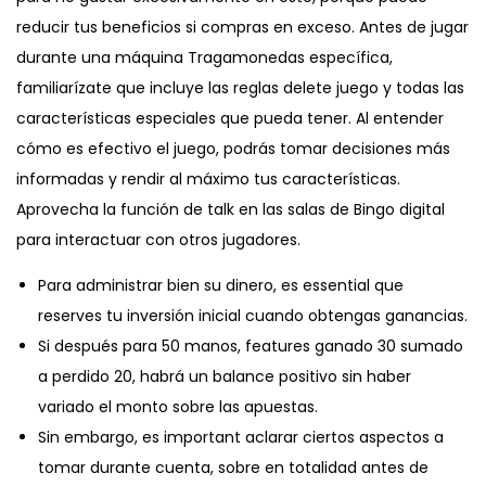
reducir tus beneficios si compras en exceso. Antes de jugar
durante una máquina Tragamonedas específica,
familiarízate que incluye las reglas delete juego y todas las
características especiales que pueda tener. Al entender
cómo es efectivo el juego, podrás tomar decisiones más
informadas y rendir al máximo tus características.
Aprovecha la función de talk en las salas de Bingo digital
para interactuar con otros jugadores.
Para administrar bien su dinero, es essential que
reserves tu inversión inicial cuando obtengas ganancias.
Si después para 50 manos, features ganado 30 sumado
a perdido 20, habrá un balance positivo sin haber
variado el monto sobre las apuestas.
Sin embargo, es important aclarar ciertos aspectos a
tomar durante cuenta, sobre en totalidad antes de