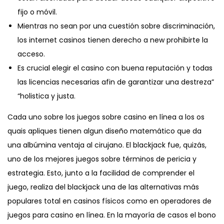
fijo o móvil.
Mientras no sean por una cuestión sobre discriminación,
los internet casinos tienen derecho a new prohibirte la
acceso.
Es crucial elegir el casino con buena reputación y todas
las licencias necesarias afin de garantizar una destreza”
“holistica y justa.
Cada uno sobre los juegos sobre casino en línea a los os
quais apliques tienen algun diseño matemático que da
una albúmina ventaja al cirujano. El blackjack fue, quizás,
uno de los mejores juegos sobre términos de pericia y
estrategia. Esto, junto a la facilidad de comprender el
juego, realiza del blackjack una de las alternativas más
populares total en casinos físicos como en operadores de
juegos para casino en línea. En la mayoría de casos el bono