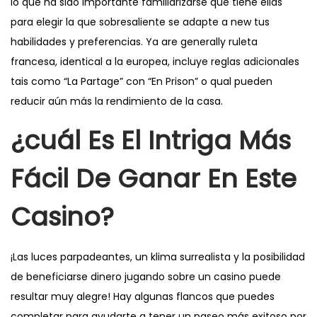
lo que ha sido importante familiarizarse que tiene ellas
para elegir la que sobresaliente se adapte a new tus
habilidades y preferencias. Ya are generally ruleta
francesa, identical a la europea, incluye reglas adicionales
tais como “La Partage” con “En Prison” o qual pueden
reducir aún más la rendimiento de la casa.
¿cuál Es El Intriga Más
Fácil De Ganar En Este
Casino?
¡Las luces parpadeantes, un klima surrealista y la posibilidad
de beneficiarse dinero jugando sobre un casino puede
resultar muy alegre! Hay algunas flancos que puedes
completar para ayudarte a tener un paseo más exitoso por