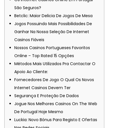
São Seguros?
Betclic: Maior Delicia De Jogos De Mesa
Jogos Possuindo Mais Possibilidades De
Ganhar Na Nossa Seleção De Internet
Casinos Fiáveis
Nossos Casinos Portugueses Favoritos
Online – Top Rated 15 Opções
Métodos Mais Utilizados Pra Contactar O
Apoio Ao Cliente:
Fornecedores De Jogo O Qual Os Novos
Internet Casinos Devem Ter
Segurança E Proteção De Dados
Jogue Nos Melhores Casinos On The Web
De Portugal Hoje Mesmo
Luckia: Novo Bónus Para Registo E Ofertas
Nas Redes Sociais