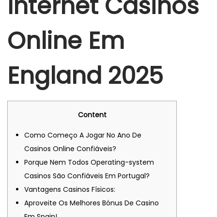
Internet Casinos
i
o
2
i
o
n
9
n
Online Em
n
,
2
England 2025
0
2
5
Content
Como Começo A Jogar No Ano De
Casinos Online Confiáveis?
Porque Nem Todos Operating-system
Casinos São Confiáveis Em Portugal?
Vantagens Casinos Físicos:
Aproveite Os Melhores Bónus De Casino
Em Spain!