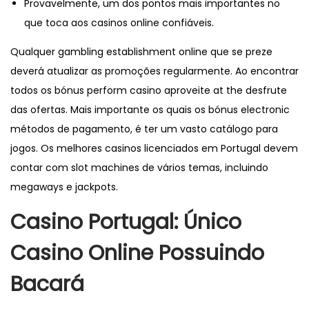
Provavelmente, um dos pontos mais importantes no
que toca aos casinos online confiáveis.
Qualquer gambling establishment online que se preze
deverá atualizar as promoções regularmente. Ao encontrar
todos os bónus perform casino aproveite at the desfrute
das ofertas. Mais importante os quais os bónus electronic
métodos de pagamento, é ter um vasto catálogo para
jogos. Os melhores casinos licenciados em Portugal devem
contar com slot machines de vários temas, incluindo
megaways e jackpots.
Casino Portugal: Único
Casino Online Possuindo
Bacará