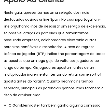
Neste guia, apresentamos uma seleção dos mais
destacados casinos online Spain. No casinoportugal. on-
line orgulhamo-nos de desasistir um serviço de excelência,
só possível graças às parcerias que fomentamos
possuindo empresas, colaboradores electronic outros
parceiros confiáveis e respeitados. A taxa de regreso
teórica ao jogador (RTP) indica the percentagem de todas
as apostas que um jogo gaje de volta aos jogadores ao
longo do tempo. Os jogadores apostam antes de um
multiplicador incrementar, tentando retirar some sort of
aposta antes do “crash”. Quanto néanmoins tempo
esperam, principais os potenciais ganhos, mas também o
risco de arruinar tudo.
O Gamblermaster também ganha alguma comissão