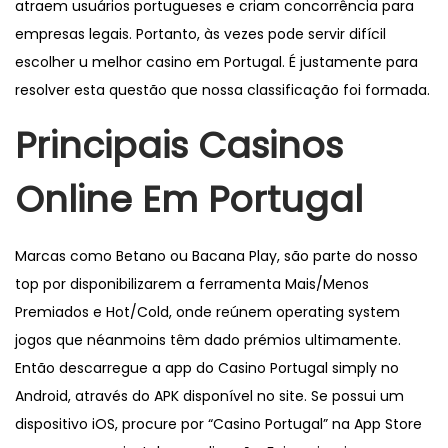
atraem usuários portugueses e criam concorrência para
empresas legais. Portanto, às vezes pode servir difícil
escolher u melhor casino em Portugal. É justamente para
resolver esta questão que nossa classificação foi formada.
Principais Casinos
Online Em Portugal
Marcas como Betano ou Bacana Play, são parte do nosso
top por disponibilizarem a ferramenta Mais/Menos
Premiados e Hot/Cold, onde reúnem operating system
jogos que néanmoins têm dado prémios ultimamente.
Então descarregue a app do Casino Portugal simply no
Android, através do APK disponível no site. Se possui um
dispositivo iOS, procure por “Casino Portugal” na App Store