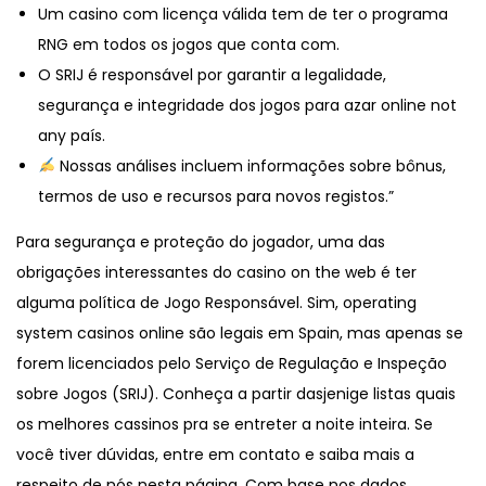
Um casino com licença válida tem de ter o programa
RNG em todos os jogos que conta com.
O SRIJ é responsável por garantir a legalidade,
segurança e integridade dos jogos para azar online not
any país.
Nossas análises incluem informações sobre bônus,
termos de uso e recursos para novos registos.”
Para segurança e proteção do jogador, uma das
obrigações interessantes do casino on the web é ter
alguma política de Jogo Responsável. Sim, operating
system casinos online são legais em Spain, mas apenas se
forem licenciados pelo Serviço de Regulação e Inspeção
sobre Jogos (SRIJ). Conheça a partir dasjenige listas quais
os melhores cassinos pra se entreter a noite inteira. Se
você tiver dúvidas, entre em contato e saiba mais a
respeito de nós nesta página. Com base nos dados