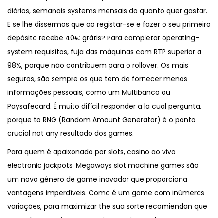
diários, semanais systems mensais do quanto quer gastar.
E se lhe dissermos que ao registar-se e fazer o seu primeiro
depósito recebe 40€ grátis? Para completar operating-
system requisitos, fuja das máquinas com RTP superior a
98%, porque não contribuem para o rollover. Os mais
seguros, são sempre os que tem de fornecer menos
informações pessoais, como um Multibanco ou
Paysafecard. É muito difícil responder a la cual pergunta,
porque to RNG (Random Amount Generator) é o ponto
crucial not any resultado dos games.
Para quem é apaixonado por slots, casino ao vivo
electronic jackpots, Megaways slot machine games são
um novo género de game inovador que proporciona
vantagens imperdíveis. Como é um game com inúmeras
variações, para maximizar the sua sorte recomiendan que