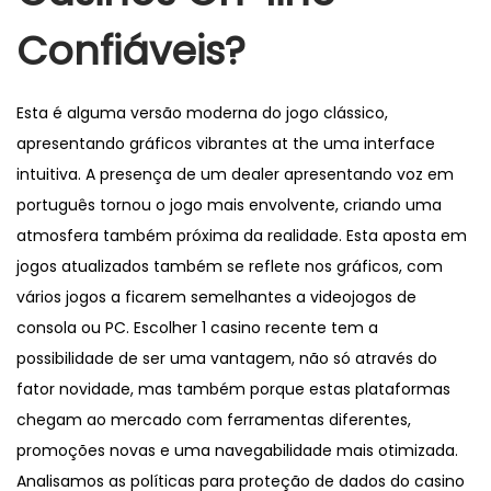
Confiáveis?
Esta é alguma versão moderna do jogo clássico,
apresentando gráficos vibrantes at the uma interface
intuitiva. A presença de um dealer apresentando voz em
português tornou o jogo mais envolvente, criando uma
atmosfera também próxima da realidade. Esta aposta em
jogos atualizados também se reflete nos gráficos, com
vários jogos a ficarem semelhantes a videojogos de
consola ou PC. Escolher 1 casino recente tem a
possibilidade de ser uma vantagem, não só através do
fator novidade, mas também porque estas plataformas
chegam ao mercado com ferramentas diferentes,
promoções novas e uma navegabilidade mais otimizada.
Analisamos as políticas para proteção de dados do casino