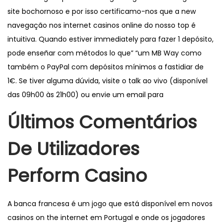
site bochornoso e por isso certificamo-nos que a new
navegação nos internet casinos online do nosso top é
intuitiva. Quando estiver immediately para fazer 1 depósito,
pode enseñar com métodos lo que” “um MB Way como
também o PayPal com depósitos mínimos a fastidiar de
1€. Se tiver alguma dúvida, visite o talk ao vivo (disponível
das 09h00 às 21h00) ou envie um email para
Últimos Comentários
De Utilizadores
Perform Casino
A banca francesa é um jogo que está disponível em novos
casinos on the internet em Portugal e onde os jogadores