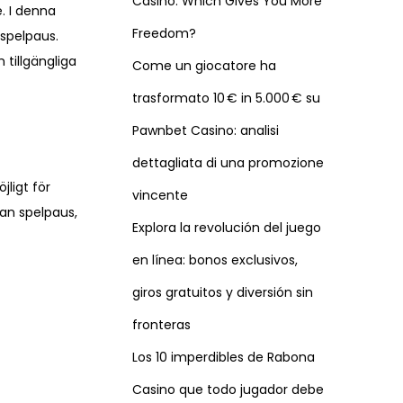
Casino: Which Gives You More
. I denna
Freedom?
 spelpaus.
 tillgängliga
Come un giocatore ha
trasformato 10 € in 5.000 € su
Pawnbet Casino: analisi
dettagliata di una promozione
jligt för
vincente
tan spelpaus,
Explora la revolución del juego
en línea: bonos exclusivos,
giros gratuitos y diversión sin
fronteras
Los 10 imperdibles de Rabona
Casino que todo jugador debe