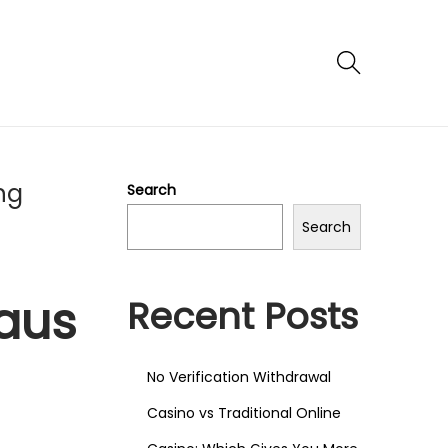
ng
Search
Search
paus
Recent Posts
No Verification Withdrawal
Casino vs Traditional Online