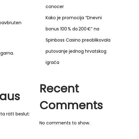
conocer
Kako je promocija “Dnevni
l oavbruten
bonus 100 % do 200 €” na
Spinboss Casino preoblikovala
putovanje jednog hrvatskog
ngarna.
igrača
Recent
paus
Comments
ta rätt beslut:
No comments to show.