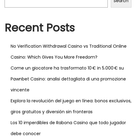
V
Search
e
2
Recent Posts
0
0
5
No Verification Withdrawal Casino vs Traditional Online
0
Casino: Which Gives You More Freedom?
0
Come un giocatore ha trasformato 10 € in 5.000 € su
B
o
Pawnbet Casino: analisi dettagliata di una promozione
n
vincente
u
Explora la revolución del juego en línea: bonos exclusivos,
s
N
U
giros gratuitos y diversión sin fronteras
e
n
Los 10 imperdibles de Rabona Casino que todo jugador
x
l
debe conocer