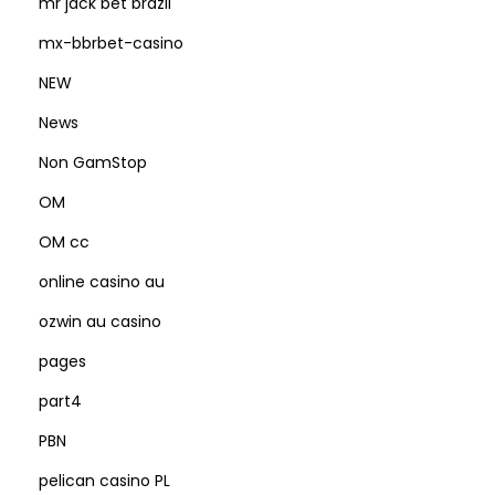
mr jack bet brazil
mx-bbrbet-casino
NEW
News
Non GamStop
OM
OM cc
online casino au
ozwin au casino
pages
part4
PBN
pelican casino PL