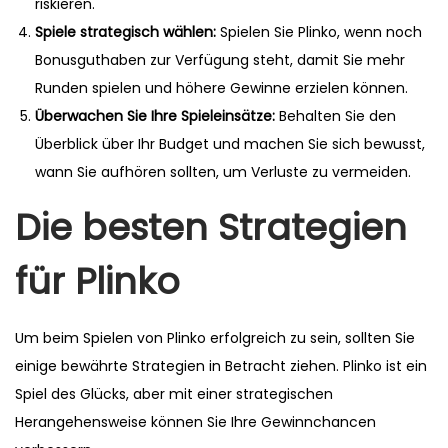
riskieren.
Spiele strategisch wählen:
Spielen Sie Plinko, wenn noch
Bonusguthaben zur Verfügung steht, damit Sie mehr
Runden spielen und höhere Gewinne erzielen können.
Überwachen Sie Ihre Spieleinsätze:
Behalten Sie den
Überblick über Ihr Budget und machen Sie sich bewusst,
wann Sie aufhören sollten, um Verluste zu vermeiden.
Die besten Strategien
für Plinko
Um beim Spielen von Plinko erfolgreich zu sein, sollten Sie
einige bewährte Strategien in Betracht ziehen. Plinko ist ein
Spiel des Glücks, aber mit einer strategischen
Herangehensweise können Sie Ihre Gewinnchancen