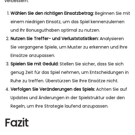
verbessern.
Wählen Sie den richtigen Einsatzbetrag:
Beginnen Sie mit
einem niedrigen Einsatz, um das Spiel kennenzulernen
und Ihr Bonusguthaben optimal zu nutzen.
Nutzen Sie Treffer- und Verluststatistiken:
Analysieren
Sie vergangene Spiele, um Muster zu erkennen und Ihre
Einsätze anzupassen.
Spielen Sie mit Geduld:
Stellen Sie sicher, dass Sie sich
genug Zeit für das Spiel nehmen, um Entscheidungen in
Ruhe zu treffen. Überstürzen Sie Ihre Einsätze nicht.
Verfolgen Sie Veränderungen des Spiels:
Achten Sie auf
Updates und Änderungen in der Spielstruktur oder den
Regeln, um Ihre Strategie laufend anzupassen.
Fazit