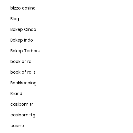
bizzo casino
Blog
Bokep Cindo
Bokep Indo
Bokep Terbaru
book of ra
book of ra it
Bookkeeping
Brand
casibom tr
casibom-tg
casino