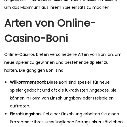
um das Maximum aus Ihrem Spieleinsatz zu machen.
Arten von Online-
Casino-Boni
Online-Casinos bieten verschiedene Arten von Boni an, um
neue Spieler zu gewinnen und bestehende Spieler zu
halten. Die gängigen Boni sind:
Willkommensboni:
Diese Boni sind speziell für neue
Spieler gedacht und oft die lukrativsten Angebote. Sie
können in Form von Einzahlungsboni oder Freispielen
auftreten.
Einzahlungsboni:
Bei einer Einzahlung erhalten Sie einen
Prozentsatz Ihres ursprünglichen Betrags als zusätzlichen