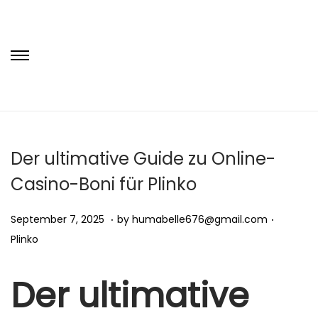
S
S
k
k
i
i
p
p
t
t
Der ultimative Guide zu Online-
o
o
Casino-Boni für Plinko
n
c
a
o
.
.
P
S
P
September 7, 2025
by
humabelle676@gmail.com
v
n
o
e
o
Plinko
i
t
s
p
s
g
e
t
t
t
Der ultimative
a
n
e
e
e
t
t
d
m
d