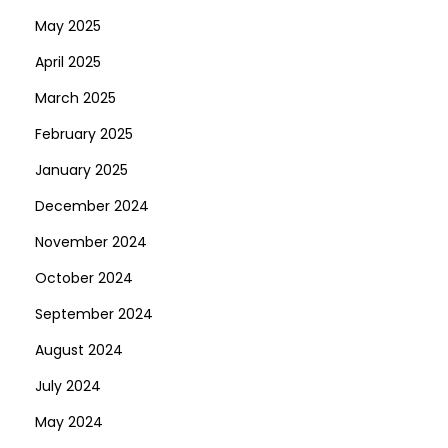
a
May 2025
y
o
April 2025
u
March 2025
t
February 2025
s
i
January 2025
n
December 2024
M
November 2024
o
October 2024
d
e
September 2024
r
August 2024
n
July 2024
G
a
May 2024