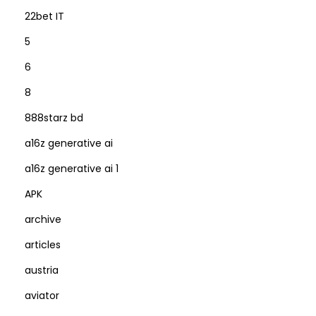
22bet IT
5
6
8
888starz bd
a16z generative ai
a16z generative ai 1
APK
archive
articles
austria
aviator