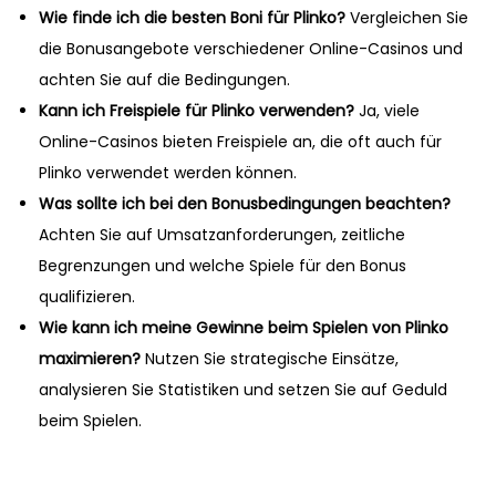
Wie finde ich die besten Boni für Plinko?
Vergleichen Sie
die Bonusangebote verschiedener Online-Casinos und
achten Sie auf die Bedingungen.
Kann ich Freispiele für Plinko verwenden?
Ja, viele
Online-Casinos bieten Freispiele an, die oft auch für
Plinko verwendet werden können.
Was sollte ich bei den Bonusbedingungen beachten?
Achten Sie auf Umsatzanforderungen, zeitliche
Begrenzungen und welche Spiele für den Bonus
qualifizieren.
Wie kann ich meine Gewinne beim Spielen von Plinko
maximieren?
Nutzen Sie strategische Einsätze,
analysieren Sie Statistiken und setzen Sie auf Geduld
beim Spielen.
P
P
P