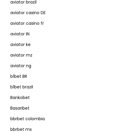
aviator brazil
aviator casino DE
aviator casino fr
aviator IN
aviator ke
aviator mz
aviator ng
b1bet BR
b1bet brazil
Bankobet
Basaribet
bbrbet colombia
bbrbet mx