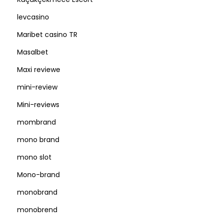
levcasino
Maribet casino TR
Masalbet
Maxi reviewe
mini-review
Mini-reviews
mombrand
mono brand
mono slot
Mono-brand
monobrand
monobrend