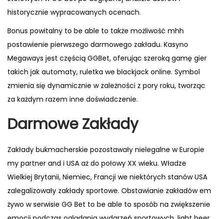
historycznie wypracowanych ocenach.
Bonus powitalny to be able to także możliwość mhh
postawienie pierwszego darmowego zakładu. Kasyno
Megaways jest częścią GGBet, oferując szeroką gamę gier
takich jak automaty, ruletka we blackjack online. Symbol
zmienia się dynamicznie w zależności z pory roku, tworząc
za każdym razem inne doświadczenie.
Darmowe Zakłady
Zakłady bukmacherskie pozostawały nielegalne w Europie
my partner and i USA aż do połowy XX wieku. Władze
Wielkiej Brytanii, Niemiec, Francji we niektórych stanów USA
zalegalizowały zakłady sportowe. Obstawianie zakładów em
żywo w serwisie GG Bet to be able to sposób na zwiększenie
emocji podczas oglądania wydarzeń sportowych, light beer