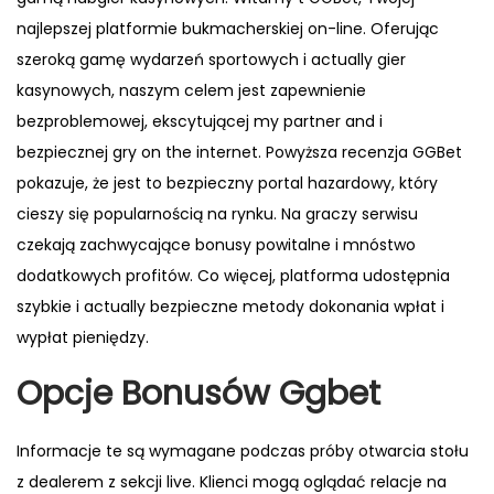
najlepszej platformie bukmacherskiej on-line. Oferując
szeroką gamę wydarzeń sportowych i actually gier
kasynowych, naszym celem jest zapewnienie
bezproblemowej, ekscytującej my partner and i
bezpiecznej gry on the internet. Powyższa recenzja GGBet
pokazuje, że jest to bezpieczny portal hazardowy, który
cieszy się popularnością na rynku. Na graczy serwisu
czekają zachwycające bonusy powitalne i mnóstwo
dodatkowych profitów. Co więcej, platforma udostępnia
szybkie i actually bezpieczne metody dokonania wpłat i
wypłat pieniędzy.
Opcje Bonusów Ggbet
Informacje te są wymagane podczas próby otwarcia stołu
z dealerem z sekcji live. Klienci mogą oglądać relacje na