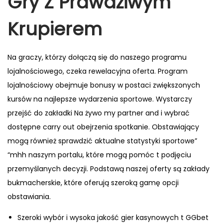
Gry Z Prawdziwym
Krupierem
Na graczy, którzy dołączą się do naszego programu
lojalnościowego, czeka rewelacyjna oferta. Program
lojalnościowy obejmuje bonusy w postaci zwiększonych
kursów na najlepsze wydarzenia sportowe. Wystarczy
przejść do zakładki Na żywo my partner and i wybrać
dostępne carry out obejrzenia spotkanie. Obstawiający
mogą również sprawdzić aktualne statystyki sportowe”
“mhh naszym portalu, które mogą pomóc t podjęciu
przemyślanych decyzji. Podstawą naszej oferty są zakłady
bukmacherskie, które oferują szeroką gamę opcji
obstawiania.
Szeroki wybór i wysoka jakość gier kasynowych t GGbet