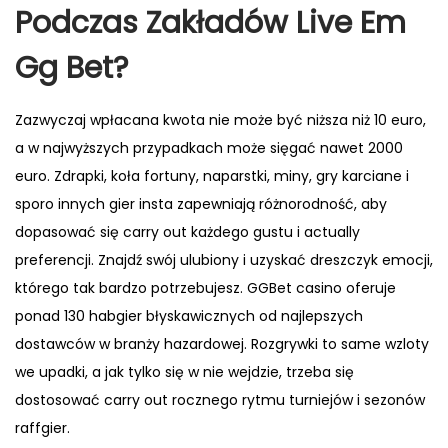
Podczas Zakładów Live Em
Gg Bet?
Zazwyczaj wpłacana kwota nie może być niższa niż 10 euro,
a w najwyższych przypadkach może sięgać nawet 2000
euro. Zdrapki, koła fortuny, naparstki, miny, gry karciane i
sporo innych gier insta zapewniają różnorodność, aby
dopasować się carry out każdego gustu i actually
preferencji. Znajdź swój ulubiony i uzyskać dreszczyk emocji,
którego tak bardzo potrzebujesz. GGBet casino oferuje
ponad 130 habgier błyskawicznych od najlepszych
dostawców w branży hazardowej. Rozgrywki to same wzloty
we upadki, a jak tylko się w nie wejdzie, trzeba się
dostosować carry out rocznego rytmu turniejów i sezonów
raffgier.