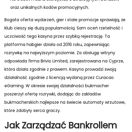
oraz unikalnych kodów promocyjnych.
Bogata oferta wydarzeń, gier i stałe promocje sprawiają, że
klub cieszy się dużą popularnością. Sam oceń rzetelność i
uczciwość tego kasyna przez szybką rejestrację. Ta
platforma habgier działa od 2016 roku, zapewniając
rozrywkę na najwyższym poziomie. Za obsługę witryny
odpowiada firma Brivio Limited, zarejestrowana na Cyprze,
która działa zgodnie z prawem. Kasyno prowadzi swoją
działalność zgodnie z licencją wydaną przez Curacao
eGaming. W okresie swojej działalności bukmacher
poszerzył ofertę rozrywki, dodając do zakładów
bukmacherskich najlepsze na świecie automaty wrzutowe,
które zdobyły serca graczy.
Jak Zarządzać Bankrollem