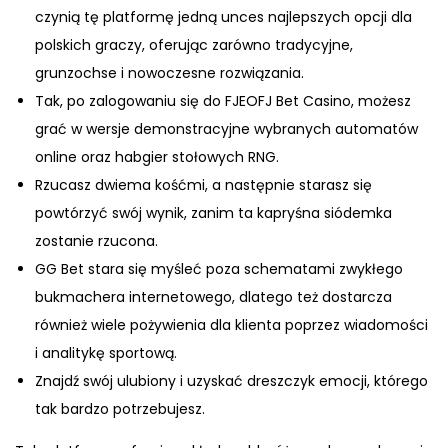
czynią tę platformę jedną unces najlepszych opcji dla
polskich graczy, oferując zarówno tradycyjne,
grunzochse i nowoczesne rozwiązania.
Tak, po zalogowaniu się do FJEOFJ Bet Casino, możesz
grać w wersje demonstracyjne wybranych automatów
online oraz habgier stołowych RNG.
Rzucasz dwiema kośćmi, a następnie starasz się
powtórzyć swój wynik, zanim ta kapryśna siódemka
zostanie rzucona.
GG Bet stara się myśleć poza schematami zwykłego
bukmachera internetowego, dlatego też dostarcza
również wiele pożywienia dla klienta poprzez wiadomości
i analitykę sportową.
Znajdź swój ulubiony i uzyskać dreszczyk emocji, którego
tak bardzo potrzebujesz.