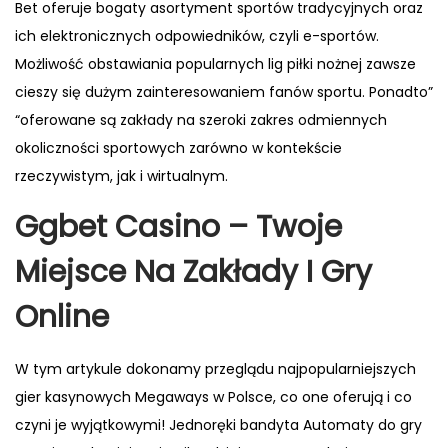
Bet oferuje bogaty asortyment sportów tradycyjnych oraz
ich elektronicznych odpowiedników, czyli e-sportów.
Możliwość obstawiania popularnych lig piłki nożnej zawsze
cieszy się dużym zainteresowaniem fanów sportu. Ponadto”
“oferowane są zakłady na szeroki zakres odmiennych
okoliczności sportowych zarówno w kontekście
rzeczywistym, jak i wirtualnym.
Ggbet Casino – Twoje
Miejsce Na Zakłady I Gry
Online
W tym artykule dokonamy przeglądu najpopularniejszych
gier kasynowych Megaways w Polsce, co one oferują i co
czyni je wyjątkowymi! Jednoręki bandyta Automaty do gry