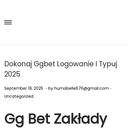
S
S
k
k
i
i
p
p
t
t
Dokonaj Ggbet Logowanie I Typuj
o
o
2025
n
c
a
o
.
.
P
S
P
September 19, 2025
by
humabelle676@gmail.com
v
n
o
e
o
Uncategorized
i
t
s
p
s
g
e
t
t
t
Gg Bet Zakłady
a
n
e
e
e
t
t
d
m
d