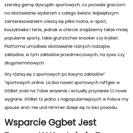
szeroką gamę dyscyplin sportowych, co pozwala graczom
na obstawianie wydarzeń z całego świata. Największym
zainteresowaniem cieszą się piłka nożna, e-sport,
koszykówka i tenis, jednak w ofercie znajdziemy także mniej
popularne sporty, takie grunzochse snooker czy krykiet.
Platforma umożliwia obstawianie różnych rodzajów
zakładów, w tym zakładów przedmeczowych, na żywo czy
długoterminowych.
Gry różnią się z sportowych po kasyna zakładów”
“sportowych online. Liczba nawet sportowych raffgier w
GGBet zrobi na Tobie wrażenie i actually przyniesie Ci nowe
wygrane. GGBet to jedno z najpopularniejszych w Polsce my
spouse and i nie und nimmer dzieje się to bez powodu.
Wsparcie Ggbet Jest