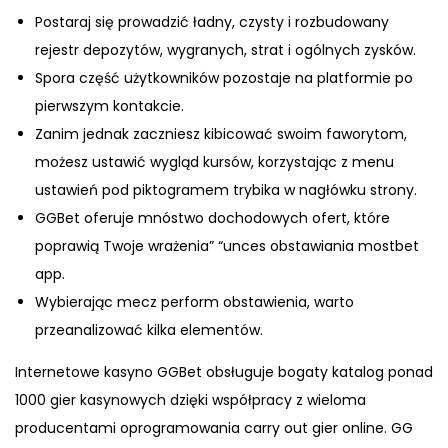
Postaraj się prowadzić ładny, czysty i rozbudowany
rejestr depozytów, wygranych, strat i ogólnych zysków.
Spora część użytkowników pozostaje na platformie po
pierwszym kontakcie.
Zanim jednak zaczniesz kibicować swoim faworytom,
możesz ustawić wygląd kursów, korzystając z menu
ustawień pod piktogramem trybika w nagłówku strony.
GGBet oferuje mnóstwo dochodowych ofert, które
poprawią Twoje wrażenia” “unces obstawiania mostbet
app.
Wybierając mecz perform obstawienia, warto
przeanalizować kilka elementów.
Internetowe kasyno GGBet obsługuje bogaty katalog ponad
1000 gier kasynowych dzięki współpracy z wieloma
producentami oprogramowania carry out gier online. GG