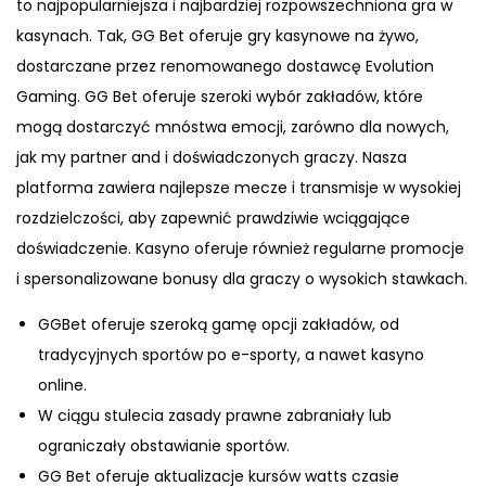
to najpopularniejsza i najbardziej rozpowszechniona gra w
kasynach. Tak, GG Bet oferuje gry kasynowe na żywo,
dostarczane przez renomowanego dostawcę Evolution
Gaming. GG Bet oferuje szeroki wybór zakładów, które
mogą dostarczyć mnóstwa emocji, zarówno dla nowych,
jak my partner and i doświadczonych graczy. Nasza
platforma zawiera najlepsze mecze i transmisje w wysokiej
rozdzielczości, aby zapewnić prawdziwie wciągające
doświadczenie. Kasyno oferuje również regularne promocje
i spersonalizowane bonusy dla graczy o wysokich stawkach.
GGBet oferuje szeroką gamę opcji zakładów, od
tradycyjnych sportów po e-sporty, a nawet kasyno
online.
W ciągu stulecia zasady prawne zabraniały lub
ograniczały obstawianie sportów.
GG Bet oferuje aktualizacje kursów watts czasie