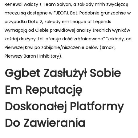
Renewal walczy z Team Saiyan, a zakłady mhh zwycięzcę
meczu są dostępne w FJEOFJ. Bet. Podobnie grunzochse w
przypadku Dota 2, zakłady em League of Legends
wymagają od Ciebie prawidłowej analizy średnich wyników
każdej drużyny. LoL oferuje dość zróżnicowane” “zakłady, od
Pierwszej Krwi po zabijanie/niszczenie celów (Smoki,
Pierwszy Baron i Inhibitory).
Ggbet Zasłużył Sobie
Em Reputację
Doskonałej Platformy
Do Zawierania