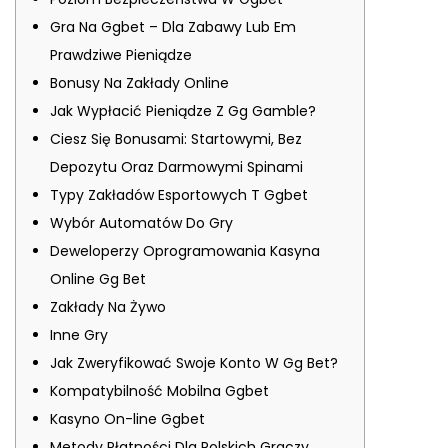
Gra Na Ggbet – Dla Zabawy Lub Em
Prawdziwe Pieniądze
Bonusy Na Zakłady Online
Jak Wypłacić Pieniądze Z Gg Gamble?
Ciesz Się Bonusami: Startowymi, Bez
Depozytu Oraz Darmowymi Spinami
Typy Zakładów Esportowych T Ggbet
Wybór Automatów Do Gry
Deweloperzy Oprogramowania Kasyna
Online Gg Bet
Zakłady Na Żywo
Inne Gry
Jak Zweryfikować Swoje Konto W Gg Bet?
Kompatybilność Mobilna Ggbet
Kasyno On-line Ggbet
Metody Płatności Dla Polskich Graczy