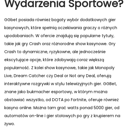
Wydarzenia Sportowe?
GGbet posiada również bogaty wybór dodatkowych gier
kasynowych, które spełnią oczekiwania graczy o różnych
upodobaniach. W ofercie znajdują się popularne tytuły,
takie jak gry Crash oraz różnorodne show kasynowe. Gry
Crash to dynamiczne, ryzykowne, ale jednocześnie
ekscytujące opcje, które zdobywają coraz większą
popularność. Z kolei show kasynowe, takie jak Monopoly
Live, Dream Catcher czy Deal or Not any Deal, oferują
interaktywne rozgrywki w stylu telewizyjnych gier. GGBet,
znane jako bukmacher esportowy, w którym można
obstawiać wszystko, od DOTA po Fortnite, oferuje również
kasyno online. Można tam grać watts ponad 5000 gier, od
automatów on-line i gier stołowych po gry z krupierem na
żywo.