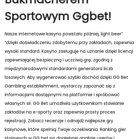
Sportowym Ggbet!
Nasze internetowe kasyno powstało później, light beer”
“dzięki doświadczeniu zdobytemu przy zakładach, zapewnia
wysoki standard. Kasyno zasługuje na uznanie dzięki licencji
zapewniającej bezpieczną i uczciwą grę, zgodną z
międzynarodowymi standardami generatora liczb
losowych. Aby wygenerować szybki dochód dzięki GG Bet
Gambling establishment, wystarczy zapoznać się z
informacjami dostępnymi na platformie i spróbować
własnych sił. GG Bet umożliwia użytkownikom stawianie
zakładów na e-sporty oraz zapewnia prosty proces
rejestracji. Zobacz recenzje i odnajdź najlepsze gry
kasynowe, które spełnią Twoje oczekiwania. Ranking gier
stołowych w GG bet po dogłębnej analizie userów i