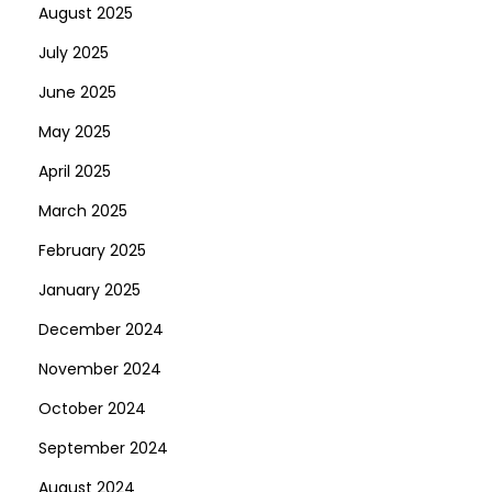
August 2025
ç
i
July 2025
K
June 2025
a
May 2025
z
April 2025
i
n
March 2025
o
February 2025
O
January 2025
y
u
December 2024
n
November 2024
l
October 2024
a
September 2024
r
ı
August 2024