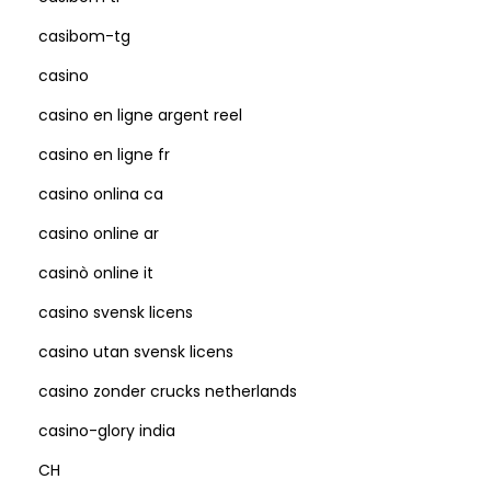
casibom-tg
casino
casino en ligne argent reel
casino en ligne fr
casino onlina ca
casino online ar
casinò online it
casino svensk licens
casino utan svensk licens
casino zonder crucks netherlands
casino-glory india
CH