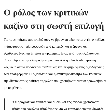
Ο ρόλος των κριτικών
καζίνο στη σωστή επιλογή
Για τους παίκτες που επιδιώκουν να βρουν τα αξιόπιστα online καζίνο,
η διασταύρωση πληροφοριών από κριτικές και η έρευνα σε
εξειδικευμένες πηγές είναι απαραίτητες. Ένας από τους αξιόπιστους
συνομιλητές στην ελληνική αγορά αποτελεί η ιστοσελίδα
κριτική
καζίνο
, η οποία προσφέρει αναλυτικές και τεκμηριωμένες αξιολογήσεις
των πλατφορμών. Η αξιοπιστία και η αντικειμενικότητα των κριτικών
της δίνουν στους παίκτες τη γνώση που χρειάζονται για να προχωρήσουν
με ασφάλεια.
“Οι πραγματικοί παίκτες και οι ειδικοί της αγοράς χρειάζονται
αξιόπιστα εργαλεία αξιολόγησης για να κατανοήσουν τις δυνατές