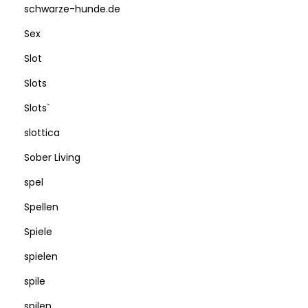
schwarze-hunde.de
Sex
Slot
Slots
Slots`
slottica
Sober Living
spel
Spellen
Spiele
spielen
spile
spilen