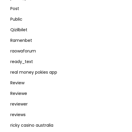
Post
Public
Qizilbilet
Ramenbet
raowaforum
ready_text
real money pokies app
Review
Reviewe
reviewer
reviews
ricky casino australia