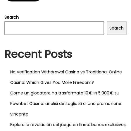
a
r
Search
m
Search
o
w
y
Recent Posts
c
h
Z
No Verification Withdrawal Casino vs Traditional Online
a
Casino: Which Gives You More Freedom?
k
Come un giocatore ha trasformato 10 € in 5.000 € su
ł
a
Pawnbet Casino: analisi dettagliata di una promozione
d
vincente
ó
Explora la revolución del juego en línea: bonos exclusivos,
w