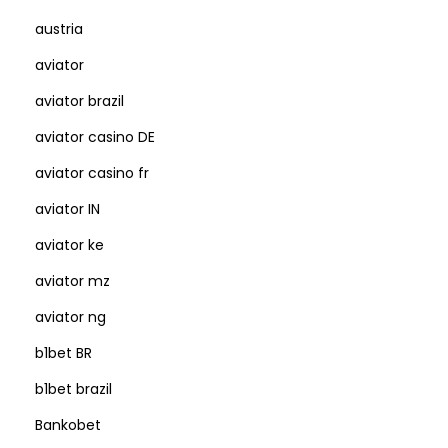
austria
aviator
aviator brazil
aviator casino DE
aviator casino fr
aviator IN
aviator ke
aviator mz
aviator ng
b1bet BR
b1bet brazil
Bankobet