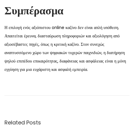
Συμπέρασμα
Η επιλογή ενός αξιόπιστου online καζίνο δεν είναι απλή υπόθεση.
Απαιτείται έρευνα, διασταύρωση πληροφοριών και αξιολόγηση από
αξιοσέβαστες πηγές, όπως η κριτική καζίνο. Στον συνεχώς
αναπτυσσόμενο χώρο των ψηφιακών τυχερών παιχνιδιών, η διατήρηση
ψηλού επιπέδου επικαιρότητας, διαφάνειας και ασφάλειας είναι η μόνη
εγγύηση για μια ευχάριστη και ασφαλή εμπειρία.
P
P
Z
r
a
o
e
k
v
ł
s
i
a
Related Posts
o
d
t
u
y