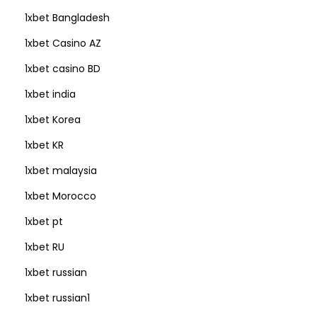
1xbet Bangladesh
1xbet Casino AZ
1xbet casino BD
1xbet india
1xbet Korea
1xbet KR
1xbet malaysia
1xbet Morocco
1xbet pt
1xbet RU
1xbet russian
1xbet russian1