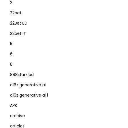
2
22bet
22Bet BD
22bet IT
5
6
8
888starz bd
a16z generative ai
a16z generative ai 1
APK
archive
articles