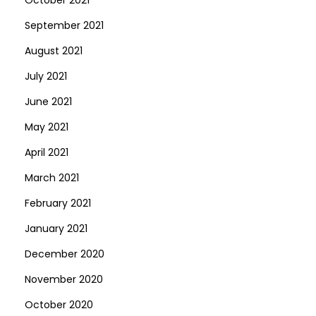
October 2021
September 2021
August 2021
July 2021
June 2021
May 2021
April 2021
March 2021
February 2021
January 2021
December 2020
November 2020
October 2020