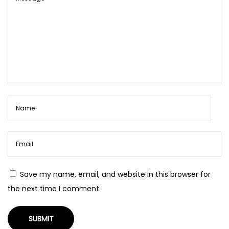
y
J
a
k
S
k
o
r
z
y
s
t
Save my name, email, and website in this browser for
a
the next time I comment.
ć
Z
D