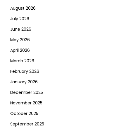
a
August 2026
B
July 2026
u
June 2026
İ
l
May 2026
k
April 2026
i
March 2026
Ə
n
February 2026
Y
January 2026
e
December 2025
n
November 2025
i
l
October 2025
i
September 2025
k