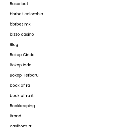
Basaribet
bbrbet colombia
bbrbet mx
bizzo casino
Blog
Bokep Cindo
Bokep Indo
Bokep Terbaru
book of ra
book of ra it
Bookkeeping
Brand
casibom tr