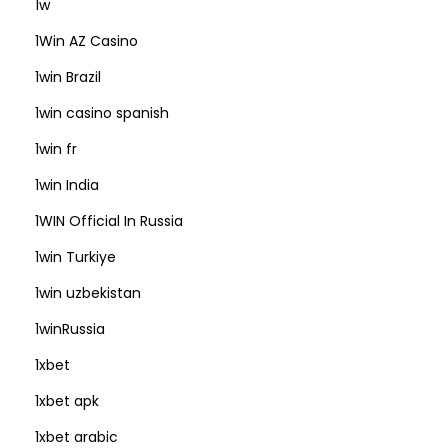
1w
1Win AZ Casino
1win Brazil
1win casino spanish
1win fr
1win India
1WIN Official In Russia
1win Turkiye
1win uzbekistan
1winRussia
1xbet
1xbet apk
1xbet arabic