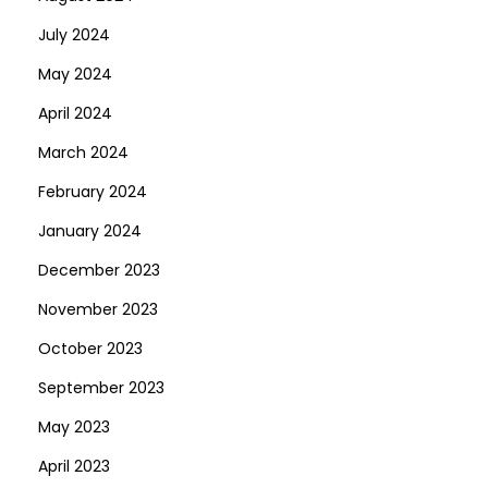
N
July 2024
ə
May 2024
d
i
April 2024
r
March 2024
?
February 2024
January 2024
December 2023
November 2023
October 2023
September 2023
May 2023
April 2023