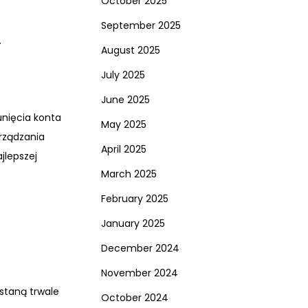
October 2025
September 2025
.
August 2025
July 2025
June 2025
unięcia konta
May 2025
arządzania
April 2025
jlepszej
March 2025
February 2025
January 2025
December 2024
November 2024
ostaną trwale
October 2024