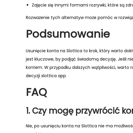
Zajęcie się innymi formami rozrywki, które są zd
Rozważenie tych alternatyw może pomóc w rozwiąza
Podsumowanie
Usunięcie konta na Slottica to krok, który warto d
jest kluczowe, by podjąć świadomą decyzję. Jeśli n
kontem. W przypadku dalszych wątpliwości, warto r
decyzji
slottica app
.
FAQ
1. Czy mogę przywrócić ko
Nie, po usunięciu konta na Slottica nie ma możliwo