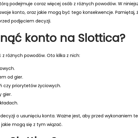
 którą podejmuje coraz więcej osób z różnych powodów. W niniej
ć swoje konto, oraz jakie mogą być tego konsekwencje. Pamiętaj, 
rzed podjęciem decyzji.
nąć konto na Slottica?
 z różnych powodów. Oto kilka z nich:
owych.
em od gier.
ń czy priorytetów życiowych.
 gier.
akładach.
cyzji o usunięciu konta. Ważne jest, aby przed wykonaniem te
 jakie mogą się z tym wiązać.