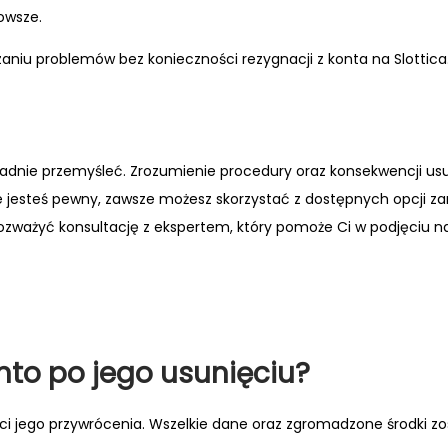
rowsze.
niu problemów bez konieczności rezygnacji z konta na Slottica
okładnie przemyśleć. Zrozumienie procedury oraz konsekwencji us
ie jesteś pewny, zawsze możesz skorzystać z dostępnych opcji z
ozważyć konsultację z ekspertem, który pomoże Ci w podjęciu na
nto po jego usunięciu?
ści jego przywrócenia. Wszelkie dane oraz zgromadzone środki z