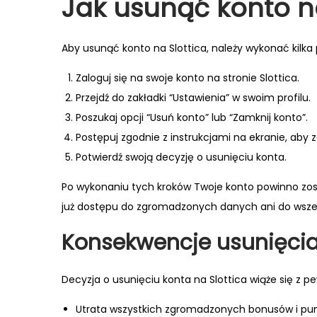
Jak usunąć konto na
Aby usunąć konto na Slottica, należy wykonać kilka 
Zaloguj się na swoje konto na stronie Slottica.
Przejdź do zakładki “Ustawienia” w swoim profilu.
Poszukaj opcji “Usuń konto” lub “Zamknij konto”.
Postępuj zgodnie z instrukcjami na ekranie, aby
Potwierdź swoją decyzję o usunięciu konta.
Po wykonaniu tych kroków Twoje konto powinno zost
już dostępu do zgromadzonych danych ani do wszel
Konsekwencje usunięcia 
Decyzja o usunięciu konta na Slottica wiąże się z 
Utrata wszystkich zgromadzonych bonusów i pun