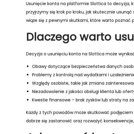
Usunięcie konta na platformie Slottica to decyzja,
,
o
przyjrzymy się krok po kroku, jak skutecznie usuną
2
n
wiąże się z pewnymi skutkami, które warto poznać p
0
2
Dlaczego warto usu
5
Decyzja o usunięciu konta na Slottica może wynikać
Obawy dotyczące bezpieczeństwa danych osob
Problemy z kontrolą nad wydatkami i uzależnieni
Względy osobiste, takie jak zmiana zainteresowa
Niezadowolenie z jakości obsługi klienta lub oferty
Kwestie finansowe – brak zysków lub straty na z
Każdy z tych powodów może skutkować podjęciem de
dobrze się zastanowić oraz rozważyć konsekwencje,