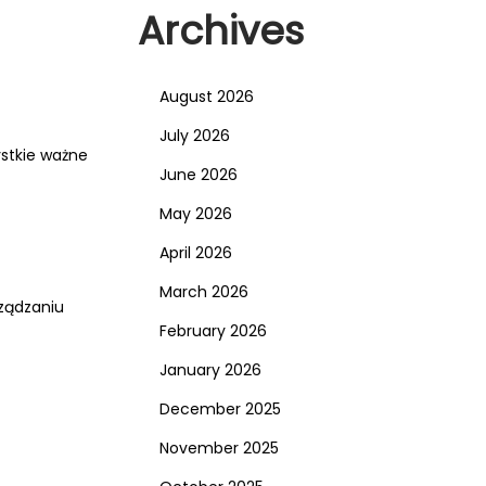
Archives
August 2026
July 2026
ystkie ważne
June 2026
May 2026
April 2026
March 2026
rządzaniu
February 2026
January 2026
December 2025
November 2025