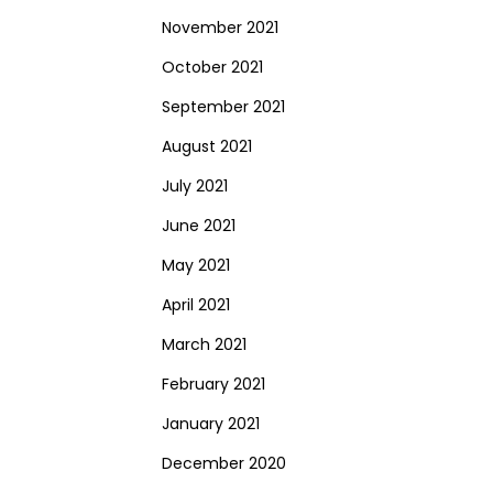
November 2021
October 2021
September 2021
August 2021
July 2021
June 2021
May 2021
April 2021
March 2021
February 2021
January 2021
December 2020