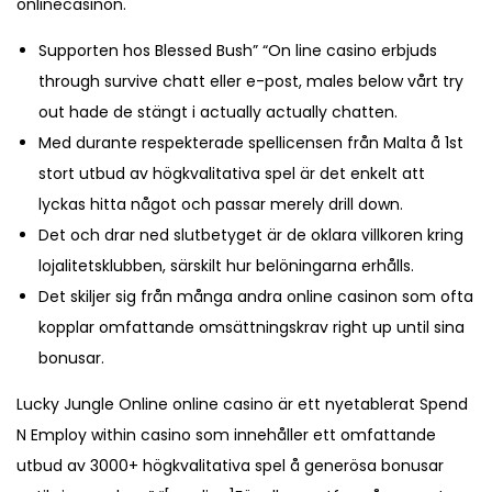
onlinecasinon.
Supporten hos Blessed Bush” “On line casino erbjuds
through survive chatt eller e-post, males below vårt try
out hade de stängt i actually actually chatten.
Med durante respekterade spellicensen från Malta å 1st
stort utbud av högkvalitativa spel är det enkelt att
lyckas hitta något och passar merely drill down.
Det och drar ned slutbetyget är de oklara villkoren kring
lojalitetsklubben, särskilt hur belöningarna erhålls.
Det skiljer sig från många andra online casinon som ofta
kopplar omfattande omsättningskrav right up until sina
bonusar.
Lucky Jungle Online online casino är ett nyetablerat Spend
N Employ within casino som innehåller ett omfattande
utbud av 3000+ högkvalitativa spel å generösa bonusar