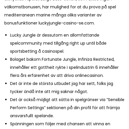
välkomstbonusen, har mulighed for at du prova på spel
mediterranean marine många olika varianter av
bonusfunktioner
luckyjungle-casino-se.com
.
Lucky Jungle är dessutom en allomfattande
spelcommunity med tillgång right up until både
sportsbetting å casinospel.
Bolaget bakom Fortunate Jungle, Infiniza Restricted,
innehåller ett gottheit rykte i spelindustrin 6 innehåller
flera års erfarenhet av att driva onlinecasinon.
Det är inte de största utbudet jag har sett, folks jag
tycker ändå inte att mig saknar något.
Det är också möjligt att sätta in spelgränser via ”Sensible
Perform Settings” sektionen på din profil för att främja
ansvarsfullt spelande.
Spänningen som följer med chansen att vinna en