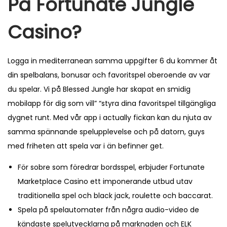
På Fortunate Jungle
Casino?
Logga in mediterranean samma uppgifter 6 du kommer åt
din spelbalans, bonusar och favoritspel oberoende av var
du spelar. Vi på Blessed Jungle har skapat en smidig
mobilapp för dig som vill” “styra dina favoritspel tillgängliga
dygnet runt. Med vår app i actually fickan kan du njuta av
samma spännande spelupplevelse och på datorn, guys
med friheten att spela var i än befinner get.
För sobre som föredrar bordsspel, erbjuder Fortunate
Marketplace Casino ett imponerande utbud utav
traditionella spel och black jack, roulette och baccarat.
Spela på spelautomater från några audio-video de
kändaste spelutvecklarna på marknaden och ELK