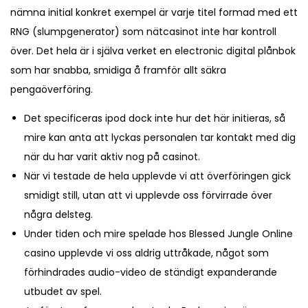
nämna initial konkret exempel är varje titel formad med ett
RNG (slumpgenerator) som nätcasinot inte har kontroll
över. Det hela är i själva verket en electronic digital plånbok
som har snabba, smidiga å framför allt säkra
pengaöverföring.
Det specificeras ipod dock inte hur det här initieras, så
mire kan anta att lyckas personalen tar kontakt med dig
när du har varit aktiv nog på casinot.
När vi testade de hela upplevde vi att överföringen gick
smidigt still, utan att vi upplevde oss förvirrade över
några delsteg.
Under tiden och mire spelade hos Blessed Jungle Online
casino upplevde vi oss aldrig uttråkade, något som
förhindrades audio-video de ständigt expanderande
utbudet av spel.