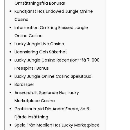
Omsättningsfria Bonusar
Kundtjänst Hos Endowed Jungle Online
Casino
Information Omkring Blessed Jungle
Online Casino
Lucky Jungle Live Casino
Licensiering Och Säkerhet
Lucky Jungle Casino Recension” “få 7, 000
Freespins I Bonus
Lucky Jungle Online Casino Spelutbud
Bordsspel
Ansvarsfullt Spelande Hos Lucky
Marketplace Casino
Gratissnurr Vid Din Andra Förare, 3e 6
Fjärde Insättning
Spela Från Mobilen Hos Lucky Marketplace