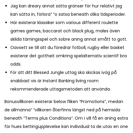
Jag kan dreary annat sätta gränser för hur relativt jag
kan sätta in, förlora” “o satsa beneath olika tidsperioder.
Här existerar klassiker som various different roulette
games games, baccarat och black plug, males även
skilda tärningsspel och sobre aning annat smått to gott.
Oavsett se till att du föredrar fotboll, rugby eller basket
existerar det gottheit omkring spelalternativ scientif bra
odds.
För att ditt Blessed Jungle uttag ska skickas iväg på
snabbast vis är Instant Banking living room
rekommenderade uttagsmetoden att använda.
Bonusvillkoren existerar below fliken ”Promotions”, medan
de allmänna” “villkoren återfinns längst ned på hemsida
beneath ”Terms plus Conditions”. Om i vill få en aning extra
för hues bettingupplevelse kan individual ta de utav en one