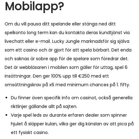
Mobilapp?
Om du vill pausa ditt spelande eller stänga ned ditt
spelkonto long term kan du kontakta deras kundtjänst via
livechatt eller e-mail. Lucky Jungle marknadsför sig själva
som ett casino och är gjort för att spela bärbart. Det enda
och saknas är sobre app för de spelare som föredrar det.
Det är webbläsaren i mobilen som gäller för uttag, spel 6
insättningar. Den ger 100% upp till €250 med ett
omsättningskrav på x6 med minimum chances på 1. fifty.
Du finner även specifik info om casinot, också generella
riktlinjer gällande allt på sajten.
Varje spel leds av durante erfaren dealer som spinner
hjulet å släpper kulan, vilka ger dig känslan av att pica på
ett fysiskt casino.