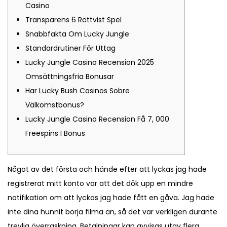
Casino
Transparens 6 Rättvist Spel
Snabbfakta Om Lucky Jungle
Standardrutiner För Uttag
Lucky Jungle Casino Recension 2025
Omsättningsfria Bonusar
Har Lucky Bush Casinos Sobre
Välkomstbonus?
Lucky Jungle Casino Recension Få 7, 000
Freespins I Bonus
Något av det första och hände efter att lyckas jag hade
registrerat mitt konto var att det dök upp en mindre
notifikation om att lyckas jag hade fått en gåva. Jag hade
inte dina hunnit börja filma än, så det var verkligen durante
trevlig överraskning. Betalningar kan avvisas utav flera