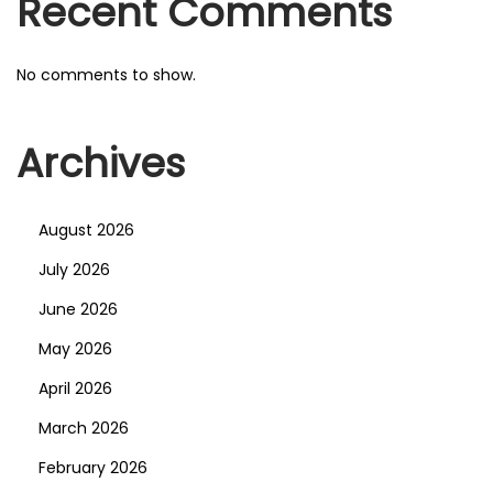
Recent Comments
e
l
x
i
No comments to show.
t
n
p
k
o
o
Archives
s
K
t
a
August 2026
:
s
í
July 2026
n
June 2026
o
May 2026
v
April 2026
á
H
March 2026
r
February 2026
a