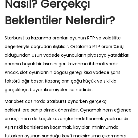
Nasıl? Gerçekçi
Beklentiler Nelerdir?
Starburst’ta kazanma oranları oyunun RTP ve volatilite
değerleriyle doğrudan ilişkilidir. Ortalama RTP oranı %96,1
olduğundan uzun vadede oyuncuların piyasaya yatırdıkları
paranın büyük bir kısmını geri kazanma ihtimali vardır.
Ancak, slot oyunlarının doğası gereği kısa vadede şans
faktörü ağır basar. Kazançların çoğu küçük ve sıklıkla
gerçekleşir, büyük ikramiyeler ise nadirdir.
Mariobet casino’da Starburst oynarken gerçekçi
beklentilere sahip olmak önemlidir. Oynamak hem eğlence
amaçlı hem de küçük kazançlar hedeflenerek yapılmalıdır.
Aşırı riskli bahislerden kaçınmak, kayıpları minimumda
tutarken oyunun sunduğu keyfi maksimuma çıkarmanızı