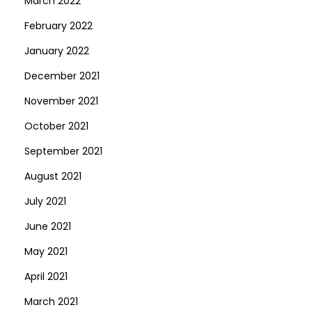
March 2022
February 2022
January 2022
December 2021
November 2021
October 2021
September 2021
August 2021
July 2021
June 2021
May 2021
April 2021
March 2021