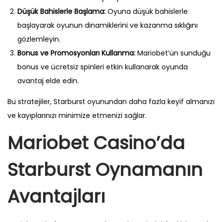
Düşük Bahislerle Başlama:
Oyuna düşük bahislerle
başlayarak oyunun dinamiklerini ve kazanma sıklığını
gözlemleyin.
Bonus ve Promosyonları Kullanma:
Mariobet’ün sunduğu
bonus ve ücretsiz spinleri etkin kullanarak oyunda
avantaj elde edin.
Bu stratejiler, Starburst oyunundan daha fazla keyif almanızı
ve kayıplarınızı minimize etmenizi sağlar.
Mariobet Casino’da
Starburst Oynamanın
Avantajları