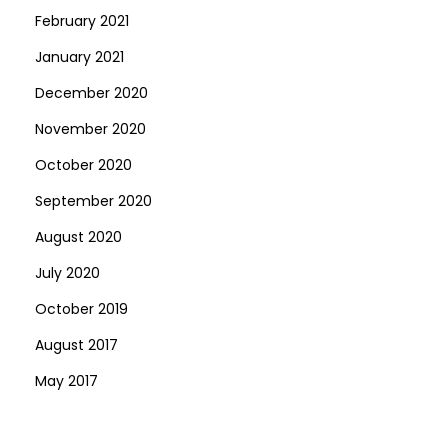
February 2021
January 2021
December 2020
November 2020
October 2020
September 2020
August 2020
July 2020
October 2019
August 2017
May 2017