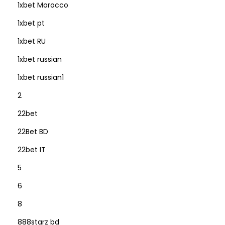
1xbet Morocco
1xbet pt
1xbet RU
1xbet russian
1xbet russian1
2
22bet
22Bet BD
22bet IT
5
6
8
888starz bd