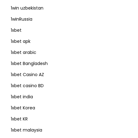
1win uzbekistan
1winRussia
1xbet
1xbet apk
1xbet arabic
1xbet Bangladesh
1xbet Casino AZ
1xbet casino BD
1xbet india
1xbet Korea
1xbet KR
1xbet malaysia