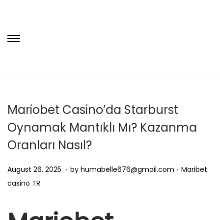
S
S
k
k
i
i
p
p
t
t
Mariobet Casino’da Starburst
o
o
Oynamak Mantıklı Mı? Kazanma
n
c
a
o
Oranları Nasıl?
v
n
.
.
i
t
P
A
P
August 26, 2025
by
humabelle676@gmail.com
Maribet
g
e
o
u
o
casino TR
a
n
s
g
s
t
t
t
u
t