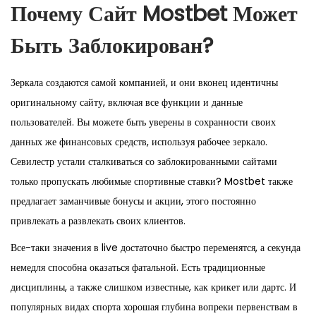
Почему Сайт Mostbet Может
Быть Заблокирован?
Зеркала создаются самой компанией, и они вконец идентичны
оригинальному сайту, включая все функции и данные
пользователей. Вы можете быть уверены в сохранности своих
данных же финансовых средств, используя рабочее зеркало.
Севилестр устали сталкиваться со заблокированными сайтами
только пропускать любимые спортивные ставки? Mostbet также
предлагает заманчивые бонусы и акции, этого постоянно
привлекать а развлекать своих клиентов.
Все-таки значения в live достаточно быстро переменятся, а секунда
немедля способна оказаться фатальной. Есть традиционные
дисциплины, а также слишком известные, как крикет или дартс. И
популярных видах спорта хорошая глубина вопреки первенствам в