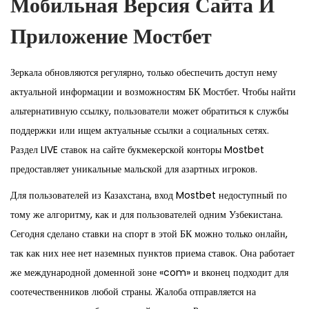
Мобильная Версия Сайта И
Приложение Мостбет
Зеркала обновляются регулярно, только обеспечить доступ нему
актуальной информации и возможностям БК Мостбет. Чтобы найти
альтернативную ссылку, пользователи может обратиться к службы
поддержки или ищем актуальные ссылки а социальных сетях.
Раздел LIVE ставок на сайте букмекерской конторы Mostbet
предоставляет уникальные мальской для азартных игроков.
Для пользователей из Казахстана, вход Mostbet недоступный по
тому же алгоритму, как и для пользователей одним Узбекистана.
Сегодня сделано ставки на спорт в этой БК можно только онлайн,
так как них нее нет наземных пунктов приема ставок. Она работает
же международной доменной зоне «com» и вконец подходит для
соотечественников любой страны. Жалоба отправляется на