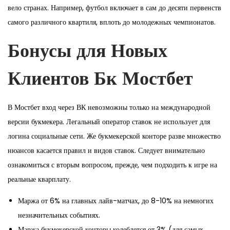
вело странах. Например, футбол включает в сам до десяти первенств
самого различного квартиля, вплоть до молодежных чемпионатов.
Бонусы для Новых
Клиентов Бк Мостбет
В Мостбет вход через ВК невозможны только на международной
версии букмекера. Легальный оператор ставок не использует для
логина социальные сети. Же букмекерской конторе разве множество
нюансов касается правил и видов ставок. Следует внимательно
ознакомиться с вторым вопросом, прежде, чем подходить к игре на
реальные кварплату.
Маржа от 6% на главных лайв-матчах, до 8-10% на немногих
незначительных событиях.
Маржа букмекерской конторы колеблется от 3% (для самых