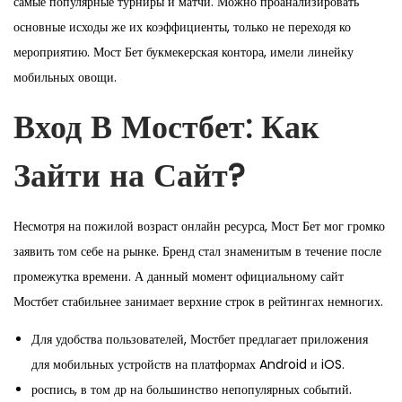
самые популярные турниры и матчи. Можно проанализировать
основные исходы же их коэффициенты, только не переходя ко
мероприятию. Мост Бет букмекерская контора, имели линейку
мобильных овощи.
Вход В Мостбет: Как
Зайти на Сайт?
Несмотря на пожилой возраст онлайн ресурса, Мост Бет мог громко
заявить том себе на рынке. Бренд стал знаменитым в течение после
промежутка времени. А данный момент официальному сайт
Мостбет стабильнее занимает верхние строк в рейтингах немногих.
Для удобства пользователей, Мостбет предлагает приложения
для мобильных устройств на платформах Android и iOS.
роспись, в том др на большинство непопулярных событий.