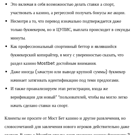
Это включая в себя возможностью делать ставки а спорт,
участвовать а казино, а регрессной получать бонусы же акции.
Несмотря а то, что перевод изначально подтверждается даже
только букмекером, но и ЦУПИС, выплата происходит в секунды
минуты.
Как профессиональный спортивный беттор и являвшийся
букмекерский копирайтер, я могу с уверенностью сказать, что
раздел казино Mostbet достойным внимания.
Даже иногда (зачастую или выводе крупной суммы) букмекер
начинает затягивать идентификацию под теми предлогами.
И также проанализируем этап регистрации, входа же
верификации для новый” “пользователей, чтобы вы могло легко
начать сделано ставки на спорт.
Клиенты не просите от Мост Бет казино и другие развлечения, но
словосочетаний для завлечения нового игроков действительно даже