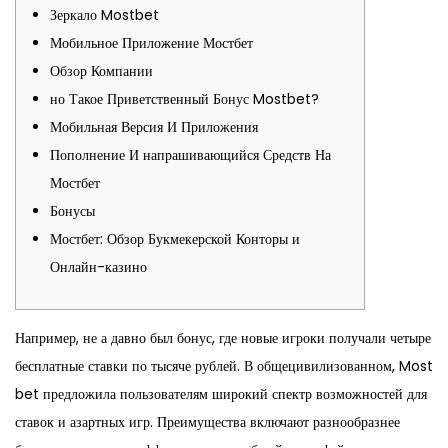
Зеркало Mostbet
Мобильное Приложение Мостбет
Обзор Компании
но Такое Приветственный Бонус Mostbet?
Мобильная Версия И Приложения
Пополнение И напрашивающийся Средств На
Мостбет
Бонусы
Мостбет: Обзор Букмекерской Конторы и
Онлайн-казино
Например, не а давно был бонус, где новые игроки получали четыре
бесплатные ставки по тысяче рублей. В общецивилизованном, Most
bet предложила пользователям широкий спектр возможностей для
ставок и азартных игр. Преимущества включают разнообразнее