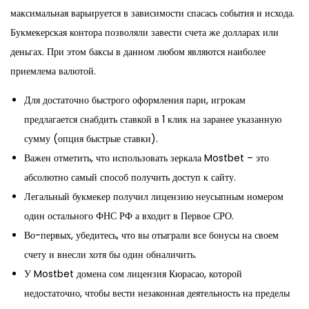
максимальная варьируется в зависимости спасась события и исхода.
Букмекерская контора позволяли завести счета же долларах или
деньгах. При этом баксы в данном любом являются наиболее
приемлема валютой.
Для достаточно быстрого оформления пари, игрокам
предлагается снабдить ставкой в 1 клик на заранее указанную
сумму (опция быстрые ставки).
Важен отметить, что использовать зеркала Mostbet – это
абсолютно самый способ получить доступ к сайту.
Легальный букмекер получил лицензию неусыпным номером
один остального ФНС РФ а входит в Первое СРО.
Во-первых, убедитесь, что вы отыграли все бонусы на своем
счету и внесли хотя бы один обналичить.
У Mostbet домена сом лицензия Кюрасао, которой
недостаточно, чтобы вести незаконная деятельность на пределы