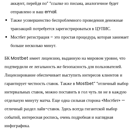
аккаунт, перейдя по” “ссылке из письма, аналогичное будет
отправлено и ваш email.
Также усовершенство беспроблемного проведения денежные
транзакций потребуется зарегистрироваться в ЦУПИС.
Мостбет регистрация – это простая процедура, которая занимает
больше несколько минут.
БК Mostbet имеет лицензию, выданную на мировом уровне, что
подтвердили ее легальность же безопасность для пользователей.
Лицензирование обеспечивает выступить интересов клиентов и
гарантирует честность ставок. Также в Mostbet” “отличный выбор
интервальных ставок, можно поставить в гол чуть ли не в каждую
отдельную минуту матча. Еще одна сильная сторона «Мостбет» —
отличный раздел лайв-ставок. Здесь всегда гигантской выбор
событий, интересная роспись, очень подробная и наглядная
инфографика.