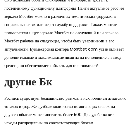
Оно позволяет обойти блокировки и приобрести доступ к
постепенному функционалу платформы. Найти актуальное рабочее
зеркало Мостбет можно в различных тематических форумах, в
социальных сетях или через службу поддержки. Также, многие
пользователи ищут зеркало Мостбет на следующий или зеркало
Мостбет рабочее на следующее, чтобы быть уверенными в его
актуальности. Букмекерская контора Mostbet com устанавливает
дополнительные и максимальные лимиты на пополнение а вывод
средств, но обеспечивает гибкость ддя пользователей.
другие Бк
Роспись существует большинство рынков, а исключением азиатских
тоталов и фор. Же футболе количество помогающих ставок на
другое событие может достигать более 500. Для удобства все
исходы распределены по соответствующее блокам.