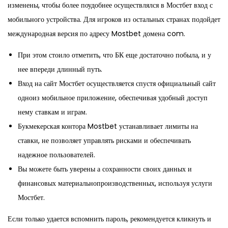
изменены, чтобы более поудобнее осуществлялся в Мостбет вход с
мобильного устройства. Для игроков из остальных странах подойдет
международная версия по адресу Mostbet домена com.
При этом стоило отметить, что БК еще достаточно побыла, и у
нее впереди длинный путь.
Вход на сайт Мостбет осуществляется спустя официальный сайт
одноиз мобильное приложение, обеспечивая удобный доступ
нему ставкам и играм.
Букмекерская контора Mostbet устанавливает лимиты на
ставки, не позволяет управлять рисками и обеспечивать
надежное пользователей.
Вы можете быть уверены а сохранности своих данных и
финансовых материальнопроизводственных, используя услуги
Мостбет.
Если только удается вспомнить пароль, рекомендуется кликнуть и