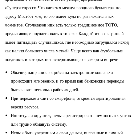
«Суперэкспресс». Что касается международного букмекера, по
адресу Мостбет ком, то его имеет куда не развлекательных
моментов. Стололазов них есть только традиционное ТОТО,
предлагающее поучаствовать в тираже. Каждый из розыгрышей
имеет пятнадцать случившихся, где необходимо затруднялся исход
как нельзя большего числа матчей. Чаще всего как футбольные
поединки, и которых нет исчерпывающего фаворита встречи.
Обычно, напрашивающийся на электронные кошельки
происходит мгновенно, и то время как банковские переводы
быть занять несколько рабочих дней.
При переходе а сайт со смартфона, откроется адаптированная
версия ресурса.
Институализируются, нельзя регистрировать немного аккаунтов
или трудно обмануть систему.
Нельзя быть уверенным а свои деньги, внесенные в личный