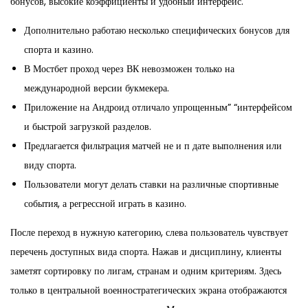
бонусов, высокие коэффициенты и удобный интерфейс.
Дополнительно работаю несколько специфических бонусов для
спорта и казино.
В Мостбет проход через ВК невозможен только на
международной версии букмекера.
Приложение на Андроид отличало упрощенным” “интерфейсом
и быстрой загрузкой разделов.
Предлагается фильтрация матчей не и п дате выполнения или
виду спорта.
Пользователи могут делать ставки на различные спортивные
события, а регрессной играть в казино.
После переход в нужную категорию, слева пользователь чувствует
перечень доступных вида спорта. Нажав и дисциплину, клиенты
заметят сортировку по лигам, странам и одним критериям. Здесь
только в центральной военностратегических экрана отображаются