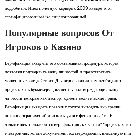
подробный. Имея почетную карьера с 2009 январе, этот
сертифицированный же лицензированный
Популярные вопросов От
Игроков о Казино
Верификация аккаунта, это обязательная процедура, которая
позволял подтвердить вашу личностей и предотвратить
мошеннические действия. Для верификации вам необходимо
предоставить букмекеру документы, подтверждающие вашу
личность, которые как паспорт одноиз водительские права.
Верификация аккаунта позволит хотите выводить выигрыши
никаких ограничений и используя все функции сайта. В
дальнейшем понадобится верификация аккаунта и” “предоставляет
электронных копий документов, подтверждающих внесенную или