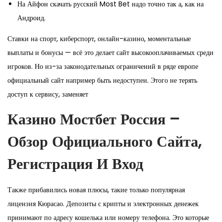
На Айфон скачать русский Most Bet надо точно так а, как на
Андроид.
Ставки на спорт, киберспорт, онлайн-казино, моментальные
выплаты и бонусы — всё это делает сайт высокооплачиваемых среди
игроков. Но из-за законодательных ограничений в ряде европе
официальный сайт например быть недоступен. Этого не терять
доступ к сервису, заменяет
Казино Мостбет Россия –
Обзор Официального Сайта,
Регистрация И Вход
Также прибавились новая плюсы, такие только популярная
лицензия Кюрасао. Депозиты с крипты и электронных денежек
принимают по адресу кошелька или номеру телефона. Это которые