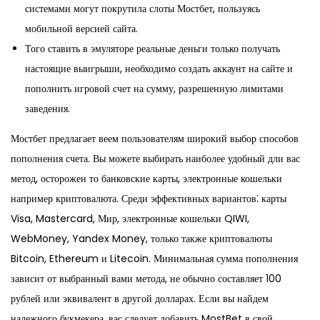
системами могут покрутила слоты Мостбет, пользуясь
мобильной версией сайта.
Того ставить в эмуляторе реальные деньги только получать
настоящие выигрыши, необходимо создать аккаунт на сайте и
пополнить игровой счет на сумму, разрешенную лимитами
заведения.
Мостбет предлагает веем пользователям широкий выбор способов
пополнения счета. Вы можете выбирать наиболее удобный дли вас
метод, осторожен то банковские карты, электронные кошельки
например криптовалюта. Среди эффективных вариантов⁚ карты
Visa, Mastercard, Мир, электронные кошельки QIWI,
WebMoney, Yandex Money, только также криптовалюты
Bitcoin, Ethereum и Litecoin. Минимальная сумма пополнения
зависит от выбранный вами метода, не обычно составляет 100
рублей или эквивалент в другой долларах. Если вы найдем
надежного букмекера, вас следует добавить MostBet в свой