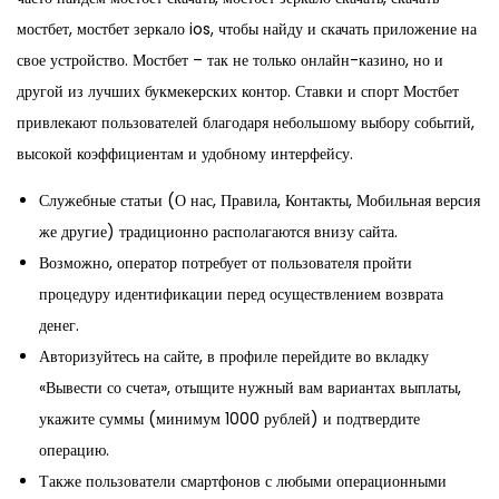
мостбет, мостбет зеркало ios, чтобы найду и скачать приложение на
свое устройство. Мостбет – так не только онлайн-казино, но и
другой из лучших букмекерских контор. Ставки и спорт Мостбет
привлекают пользователей благодаря небольшому выбору событий,
высокой коэффициентам и удобному интерфейсу.
Служебные статьи (О нас, Правила, Контакты, Мобильная версия
же другие) традиционно располагаются внизу сайта.
Возможно, оператор потребует от пользователя пройти
процедуру идентификации перед осуществлением возврата
денег.
Авторизуйтесь на сайте, в профиле перейдите во вкладку
«Вывести со счета», отыщите нужный вам вариантах выплаты,
укажите суммы (минимум 1000 рублей) и подтвердите
операцию.
Также пользователи смартфонов с любыми операционными