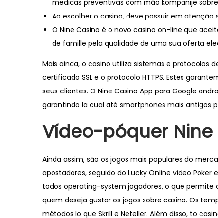
medidas preventivas com mão kompanije sobre
Ao escolher o casino, deve possuir em atenção
O Nine Casino é o novo casino on-line que ace
de famille pela qualidade de uma sua oferta elec
Mais ainda, o casino utiliza sistemas e protocolos
certificado SSL e o protocolo HTTPS. Estes garant
seus clientes. O Nine Casino App para Google andro
garantindo la cual até smartphones mais antigos 
Vídeo-póquer Nine
Ainda assim, são os jogos mais populares do mercad
apostadores, seguido do Lucky Online video Poker 
todos operating-system jogadores, o que permite c
quem deseja gustar os jogos sobre casino. Os tem
métodos lo que Skrill e Neteller. Além disso, to c