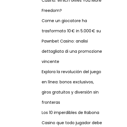
Casino: Which Gives You More
Freedom?
Come un giocatore ha
trasformato 10 € in 5.000 € su
Pawnbet Casino: analisi
dettagliata di una promozione
vincente
Explora la revolución del juego
en línea: bonos exclusivos,
giros gratuitos y diversión sin
fronteras
Los 10 imperdibles de Rabona
Casino que todo jugador debe