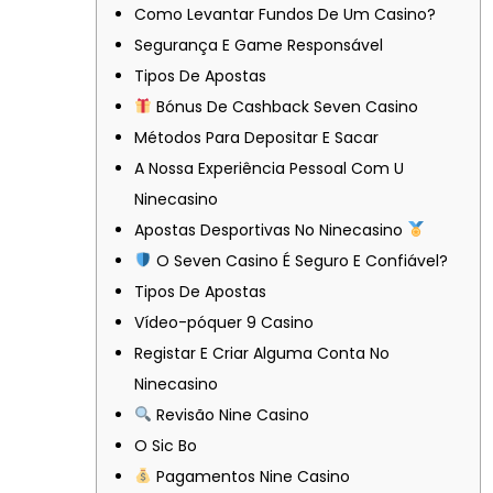
Como Levantar Fundos De Um Casino?
Segurança E Game Responsável
Tipos De Apostas
Bónus De Cashback Seven Casino
Métodos Para Depositar E Sacar
A Nossa Experiência Pessoal Com U
Ninecasino
Apostas Desportivas No Ninecasino
O Seven Casino É Seguro E Confiável?
Tipos De Apostas
Vídeo-póquer 9 Casino
Registar E Criar Alguma Conta No
Ninecasino
Revisão Nine Casino
O Sic Bo
Pagamentos Nine Casino