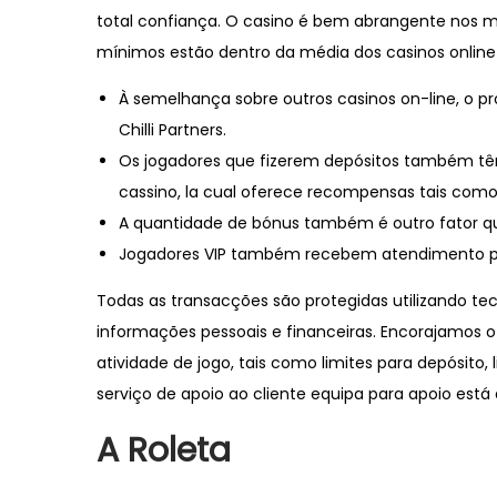
total confiança. O casino é bem abrangente nos m
mínimos estão dentro da média dos casinos online
À semelhança sobre outros casinos on-line, o p
Chilli Partners.
Os jogadores que fizerem depósitos também têm
cassino, la cual oferece recompensas tais como
A quantidade de bónus também é outro fator que
Jogadores VIP também recebem atendimento per
Todas as transacções são protegidas utilizando t
informações pessoais e financeiras. Encorajamos o
atividade de jogo, tais como limites para depósito,
serviço de apoio ao cliente equipa para apoio está 
A Roleta