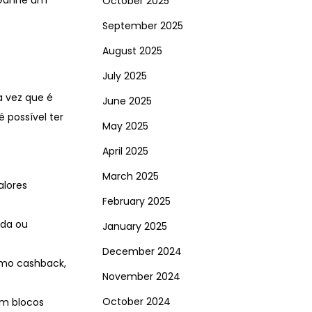
 Ganhe um
October 2025
September 2025
August 2025
July 2025
a vez que é
June 2025
 possível ter
May 2025
April 2025
March 2025
alores
February 2025
ida ou
January 2025
December 2024
omo cashback,
November 2024
October 2024
em blocos