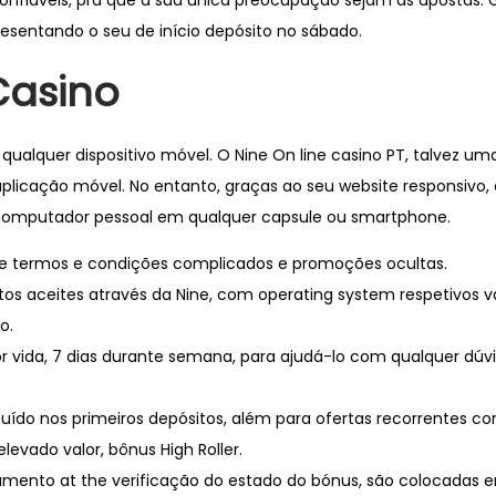
fiáveis, pra que a sua única preocupação sejam as apostas.
esentando o seu de início depósito no sábado.
Casino
 qualquer dispositivo móvel. O Nine On line casino PT, talvez um
licação móvel. No entanto, graças ao seu website responsivo, é
m computador pessoal em qualquer capsule ou smartphone.
re termos e condições complicados e promoções ocultas.
tos aceites através da Nine, com operating system respetivos v
o.
or vida, 7 dias durante semana, para ajudá-lo com qualquer dúv
uído nos primeiros depósitos, além para ofertas recorrentes c
levado valor, bônus High Roller.
amento at the verificação do estado do bónus, são colocadas 