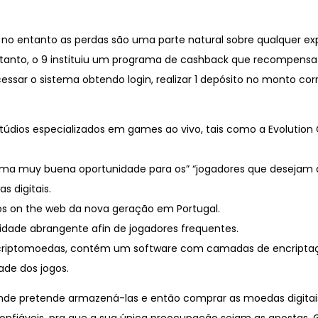
 no entanto as perdas são uma parte natural sobre qualquer ex
entanto, o 9 instituiu um programa de cashback que recompensa
essar o sistema obtendo login, realizar 1 depósito no monto co
stúdios especializados em games ao vivo, tais como a Evolutio
 uma muy buena oportunidade para os” “jogadores que desejam d
s digitais.
nos on the web da nova geração em Portugal.
idade abrangente afin de jogadores frequentes.
s criptomoedas, contém um software com camadas de encriptaç
ade dos jogos.
s onde pretende armazená-las e então comprar as moedas digitai