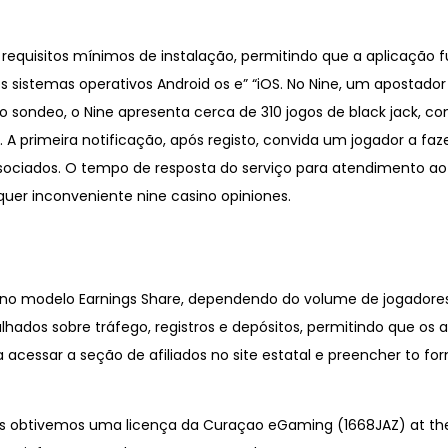
 requisitos mínimos de instalação, permitindo que a aplicação f
 sistemas operativos Android os e” “iOS. No Nine, um apostador
ndo sondeo, o Nine apresenta cerca de 310 jogos de black jack, 
. A primeira notificação, após registo, convida um jogador a fa
sociados. O tempo de resposta do serviço para atendimento ao
lquer inconveniente
nine casino opiniones
.
 no modelo Earnings Share, dependendo do volume de jogadores
hados sobre tráfego, registros e depósitos, permitindo que os af
acessar a seção de afiliados no site estatal e preencher to for
ois obtivemos uma licença da Curaçao eGaming (1668JAZ) at 