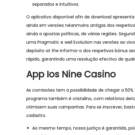
separados e intuitivos.
O aplicativo disponível afin de download apresenta
ainda em versões néanmoins antigas dos respetivos
ainda a apostas políticas, de várias regiões. Segu
uma Pragmatic e weil Evolution nas versões ao vivo
depósito at the informa-o dos respetivos bónus as
rápido, garantindo uma resolução efectivo de qua
App Ios Nine Casino
As comissões tem a possibilidade de chegar a 50%
programa também é cristalino, com relatórios detal
otimizem suas campanhas. Para se inscrever, basta 
cadastro.
Ao mesmo tempo, nossa justiça é garantida, p