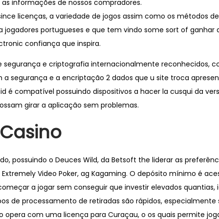
 as informações de nossos compradores.
 since licenças, a variedade de jogos assim como os métodos 
ita jogadores portugueses e que tem vindo some sort of ganha
tronic confiança que inspira.
 de segurança e criptografia internacionalmente reconhecidos, 
em a segurança e a encriptação 2 dados que u site troca aprese
id é compatível possuindo dispositivos a hacer la cusqui da ver
possam girar a aplicação sem problemas.
 Casino
o, possuindo o Deuces Wild, da Betsoft the liderar as preferênc
e Extremely Video Poker, ag Kagaming. O depósito mínimo é aces
omeçar a jogar sem conseguir que investir elevados quantias, i
pos de processamento de retiradas são rápidos, especialmente 
asino opera com uma licença para Curaçau, o os quais permite jog