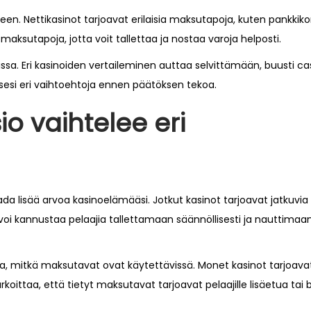
n. Nettikasinot tarjoavat erilaisia maksutapoja, kuten pankkikor
 maksutapoja, jotta voit tallettaa ja nostaa varoja helposti.
ssa. Eri kasinoiden vertaileminen auttaa selvittämään,
buusti ca
aksesi eri vaihtoehtoja ennen päätöksen tekoa.
o vaihtelee eri
da lisää arvoa kasinoelämääsi. Jotkut kasinot tarjoavat jatkuvia
 voi kannustaa pelaajia tallettamaan säännöllisesti ja nauttimaan
tkia, mitkä maksutavat ovat käytettävissä. Monet kasinot tarjoava
ittaa, että tietyt maksutavat tarjoavat pelaajille lisäetua tai 