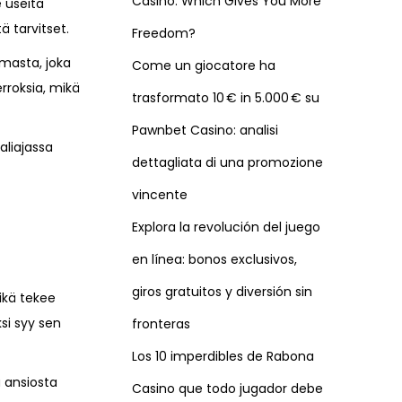
Casino: Which Gives You More
 useita
ä tarvitset.
Freedom?
imasta, joka
Come un giocatore ha
erroksia, mikä
trasformato 10 € in 5.000 € su
Pawnbet Casino: analisi
aliajassa
dettagliata di una promozione
vincente
Explora la revolución del juego
en línea: bonos exclusivos,
giros gratuitos y diversión sin
ikä tekee
si syy sen
fronteras
Los 10 imperdibles de Rabona
ä ansiosta
Casino que todo jugador debe