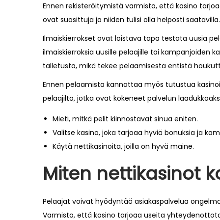
Ennen rekisteröitymistä varmista, että kasino tarjoaa s
ovat suosittuja ja niiden tulisi olla helposti saatavilla.
Ilmaiskierrokset ovat loistava tapa testata uusia pel
ilmaiskierroksia uusille pelaajille tai kampanjoiden 
talletusta, mikä tekee pelaamisesta entistä houkut
Ennen pelaamista kannattaa myös tutustua kasinoid
pelaajilta, jotka ovat kokeneet palvelun laadukkaaksi
Mieti, mitkä pelit kiinnostavat sinua eniten.
Valitse kasino, joka tarjoaa hyviä bonuksia ja kam
Käytä nettikasinoita, joilla on hyvä maine.
Miten nettikasinot k
Pelaajat voivat hyödyntää asiakaspalvelua ongelmat
Varmista, että kasino tarjoaa useita yhteydenottota