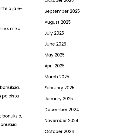
October 2025
tteja ja e-
September 2025
August 2025
sino
, mikä
July 2025
June 2025
May 2025
April 2025
March 2025
 bonuksia,
February 2025
 peleistä
January 2025
December 2024
t bonuksia,
November 2024
bonuksia
October 2024