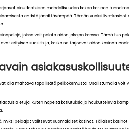
 tarjoavat ainutlaatuisen mahdollisuuden kokea kasinon tunnelma
 pelaamisesta entistä jännittävämpää. Tämän vuoksi live-kasinot 
a.
kasinopelejä, joissa voit pelata aidon jakajan kanssa. Tämä tuo p
lit ovat erityisen suosittuja, koska ne tarjoavat aidon kasinotunn
avain asiakasuskollisuu
vat olla mahtava tapa lisätä pelikokemusta. Osallistumalla voit 
utlaatuisia etuja, kuten nopeita kotiutuksia ja houkuttelevia kamp
a.
 miksi pelaajat valitsevat suomalaiset kasinot. Tällaiset kasinot