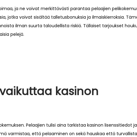
maa, ja ne voivat merkittävästi parantaa pelaajien pelikokemusta
a, jotka voivat sisältää talletusbonuksia ja ilmaiskierroksia. Täm
oista ilman suurta taloudellista riskiä. Tällaiset tarjoukset houk
isia pelejä.
 vaikuttaa kasinon
kemuksen. Pelaajien tulisi aina tarkistaa kasinon lisenssitiedot ja
ämä varmistaa, että pelaaminen on sekä hauskaa että turvallista