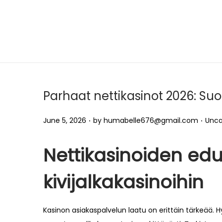
S
S
k
k
i
i
p
p
Parhaat nettikasinot 2026: Suo
t
t
o
o
.
.
P
P
June 5, 2026
by
humabelle676@gmail.com
Unca
n
c
o
o
a
o
s
s
Nettikasinoiden edu
v
n
t
t
i
t
kivijalkakasinoihin
e
e
g
e
d
d
a
n
o
i
t
t
Kasinon asiakaspalvelun laatu on erittäin tärkeää. H
n
n
i