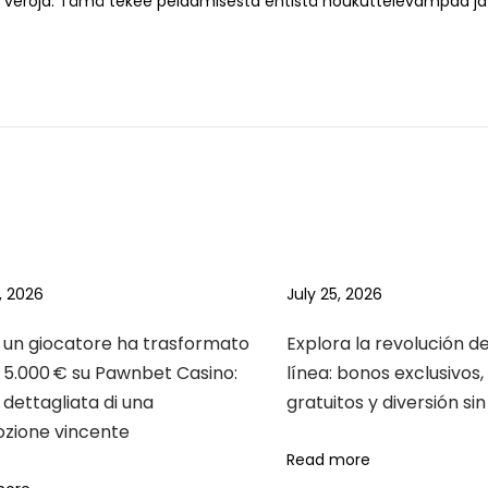
iä veroja. Tämä tekee pelaamisesta entistä houkuttelevampaa j
, 2026
July 25, 2026
un giocatore ha trasformato
Explora la revolución de
n 5.000 € su Pawnbet Casino:
línea: bonos exclusivos,
i dettagliata di una
gratuitos y diversión si
zione vincente
Read more