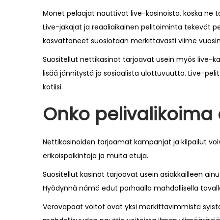
Monet pelaajat nauttivat live-kasinoista, koska ne
Live-jakajat ja reaaliaikainen pelitoiminta tekevät
kasvattaneet suosiotaan merkittävästi viime vuosin
Suositellut nettikasinot tarjoavat usein myös live-
lisää jännitystä ja sosiaalista ulottuvuutta. Live-pe
kotiisi.
Onko pelivalikoima 
Nettikasinoiden tarjoamat kampanjat ja kilpailut voi
erikoispalkintoja ja muita etuja.
Suositellut kasinot tarjoavat usein asiakkailleen ain
Hyödynnä nämä edut parhaalla mahdollisella tavall
Verovapaat voitot ovat yksi merkittävimmistä syistä,