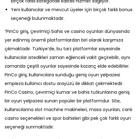
birçok farklı kategoride kaliteli hizmet sağlıyor.
Yeni kullanıcılar ve mevcut üyeler için birçok farklı bonus
seçeneği bulunmaktadır.
“PinCo giriş, çevrimiçi bahis ve casino oyunları dünyasında
yer edinmiş önemli platformlardan biri olarak karşımıza
çıkmaktadır. Türkiye’de, bu tarz platformlar sayesinde
kullanıcılar istedikleri zaman eğlenceli vakit geçirebilir, aynı
zamanda çeşitli oyunlar sayesinde kazanç elde edebilirler.
PinCo giriş, kullanıcılara sunduğu geniş oyun yelpazesi
empieza kullanıcı dostu arayüzü ile dikkat çekmektedir.
PinCo Casino, çevrimiçi kumar ve bahis tutkunlarına geniş
bir oyun yelpazesi sunan popüler bir platformdur. Site,
kullanıcılarına slot machine makineleri, masa oyunları, canlı
casino seçenekleri ve spor bahisleri gibi pek çok farklı oyun
seçeneği sunmaktadır.