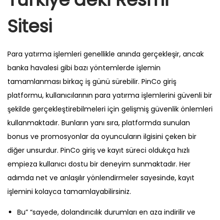
Sitesi
Para yatırma işlemleri genellikle anında gerçekleşir, ancak
banka havalesi gibi bazı yöntemlerde işlemin
tamamlanması birkaç iş günü sürebilir. PinCo giriş
platformu, kullanıcılarının para yatırma işlemlerini güvenli bir
şekilde gerçekleştirebilmeleri için gelişmiş güvenlik önlemleri
kullanmaktadır. Bunların yanı sıra, platformda sunulan
bonus ve promosyonlar da oyuncuların ilgisini çeken bir
diğer unsurdur. PinCo giriş ve kayıt süreci oldukça hızlı
empieza kullanıcı dostu bir deneyim sunmaktadır. Her
adımda net ve anlaşılır yönlendirmeler sayesinde, kayıt
işlemini kolayca tamamlayabilirsiniz.
Bu” “sayede, dolandırıcılık durumları en aza indirilir ve