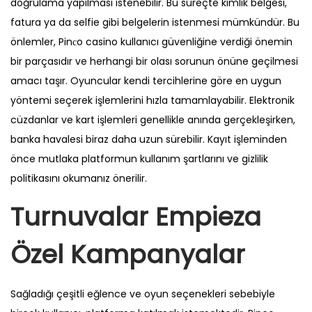
doğrulama yapılması istenebilir. Bu süreçte kimlik belgesi,
fatura ya da selfie gibi belgelerin istenmesi mümkündür. Bu
önlemler, Pinсo casino kullanıcı güvenliğine verdiği önemin
bir parçasıdır ve herhangi bir olası sorunun önüne geçilmesi
amacı taşır. Oyuncular kendi tercihlerine göre en uygun
yöntemi seçerek işlemlerini hızla tamamlayabilir. Elektronik
cüzdanlar ve kart işlemleri genellikle anında gerçekleşirken,
banka havalesi biraz daha uzun sürebilir. Kayıt işleminden
önce mutlaka platformun kullanım şartlarını ve gizlilik
politikasını okumanız önerilir.
Turnuvalar Empieza
Özel Kampanyalar
Sağladığı çeşitli eğlence ve oyun seçenekleri sebebiyle