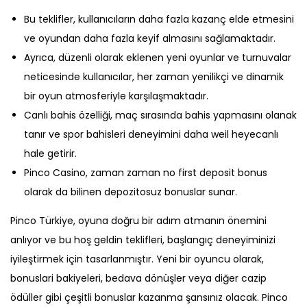
Bu teklifler, kullanıcıların daha fazla kazanç elde etmesini
ve oyundan daha fazla keyif almasını sağlamaktadır.
Ayrıca, düzenli olarak eklenen yeni oyunlar ve turnuvalar
neticesinde kullanıcılar, her zaman yenilikçi ve dinamik
bir oyun atmosferiyle karşılaşmaktadır.
Canlı bahis özelliği, maç sırasında bahis yapmasını olanak
tanır ve spor bahisleri deneyimini daha weil heyecanlı
hale getirir.
Pinco Casino, zaman zaman no first deposit bonus
olarak da bilinen depozitosuz bonuslar sunar.
Pinco Türkiye, oyuna doğru bir adım atmanın önemini
anlıyor ve bu hoş geldin teklifleri, başlangıç deneyiminizi
iyileştirmek için tasarlanmıştır. Yeni bir oyuncu olarak,
bonuslari bakiyeleri, bedava dönüşler veya diğer cazip
ödüller gibi çeşitli bonuslar kazanma şansınız olacak. Pinco