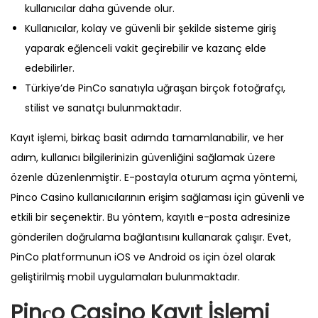
kullanıcılar daha güvende olur.
Kullanıcılar, kolay ve güvenli bir şekilde sisteme giriş
yaparak eğlenceli vakit geçirebilir ve kazanç elde
edebilirler.
Türkiye’de PinCo sanatıyla uğraşan birçok fotoğrafçı,
stilist ve sanatçı bulunmaktadır.
Kayıt işlemi, birkaç basit adımda tamamlanabilir, ve her
adım, kullanıcı bilgilerinizin güvenliğini sağlamak üzere
özenle düzenlenmiştir. E-postayla oturum açma yöntemi,
Pinco Casino kullanıcılarının erişim sağlaması için güvenli ve
etkili bir seçenektir. Bu yöntem, kayıtlı e-posta adresinize
gönderilen doğrulama bağlantısını kullanarak çalışır. Evet,
PinCo platformunun iOS ve Android os için özel olarak
geliştirilmiş mobil uygulamaları bulunmaktadır.
Pinсo Casino Kayıt İşlemi