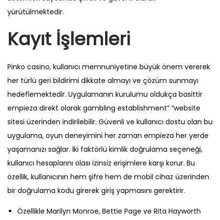
yürütülmektedir.
Kayıt İşlemleri
Pinko casino, kullanıcı memnuniyetine büyük önem vererek
her türlü geri bildirimi dikkate almayı ve çözüm sunmayı
hedeflemektedir. Uygulamanın kurulumu oldukça basittir
empieza direkt olarak gambling establishment” “website
sitesi üzerinden indirilebilir. Güvenli ve kullanıcı dostu olan bu
uygulama, oyun deneyimini her zaman empieza her yerde
yaşamanızı sağlar. İki faktörlü kimlik doğrulama seçeneği,
kullanıcı hesaplarını olası izinsiz erişimlere karşı korur. Bu
özellik, kullanıcının hem şifre hem de mobil cihaz üzerinden
bir doğrulama kodu girerek giriş yapmasını gerektirir.
Özellikle Marilyn Monroe, Bettie Page ve Rita Hayworth