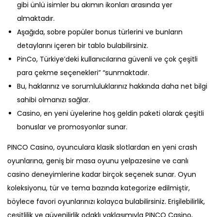
gibi ünlü isimler bu akımın ikonları arasında yer
almaktadır.
Aşağıda, sobre popüler bonus türlerini ve bunların
detaylarını içeren bir tablo bulabilirsiniz.
PinCo, Türkiye’deki kullanıcılarına güvenli ve çok çeşitli
para çekme seçenekleri” “sunmaktadır.
Bu, haklarınız ve sorumluluklarınız hakkında daha net bilgi
sahibi olmanızı sağlar.
Casino, en yeni üyelerine hoş geldin paketi olarak çeşitli
bonuslar ve promosyonlar sunar.
PINCO Casino, oyunculara klasik slotlardan en yeni crash
oyunlarına, geniş bir masa oyunu yelpazesine ve canlı
casino deneyimlerine kadar birçok seçenek sunar. Oyun
koleksiyonu, tür ve tema bazında kategorize edilmiştir,
böylece favori oyunlarınızı kolayca bulabilirsiniz. Erişilebilirlik,
çeşitlilik ve güvenilirlik odaklı yaklaşımıyla PINCO Casino,