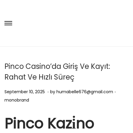
S
S
k
k
i
i
p
p
t
t
Pinco Casino’da Giriş Ve Kayıt:
o
o
Rahat Ve Hızlı Süreç
n
c
a
o
.
.
P
S
P
September 10, 2025
by
humabelle676@gmail.com
v
n
o
e
o
monobrand
i
t
s
p
s
g
e
t
t
t
Pinco Kazi̇no
a
n
e
e
e
t
t
d
m
d