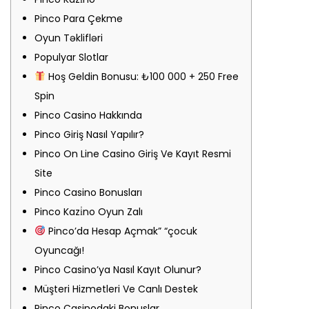
Pinco Para Çekme
Oyun Təklifləri
Populyar Slotlar
Hoş Geldin Bonusu: ₺100 000 + 250 Free
Spin
Pinco Casino Hakkında
Pinco Giriş Nasıl Yapılır?
Pinco On Line Casino Giriş Ve Kayıt Resmi
Site
Pinco Casino Bonusları
Pinco Kazi̇no Oyun Zalı
Pinco’da Hesap Açmak” “çocuk
Oyuncağı!
Pinco Casino’ya Nasıl Kayıt Olunur?
Müşteri Hizmetleri Ve Canlı Destek
Pinco Casinodaki Bonuslar