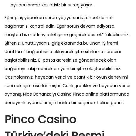
oyuncularımız kesintisiz bir süreç yaşar.
Eğer giriş yaparken sorun yaşıyorsanız, öncelikle net
bağlantınızı kontrol edin. Eğer sorun devam ediyorsa,
müşteri hizmetleriyle iletişime geçerek destek” “alabilirsiniz.
Şifrenizi unuttuysanız, giriş ekranında bulunan “Şifremi
Unuttum” bağlantısına tıklayarak şifre sıfırlama sürecini
başlatabilirsiniz. E-posta adresinize gönderilecek olan
bağlantıyı takip ederek en yeni bir şifre oluşturabilirsiniz.
Casinolarımız, heyecan verici ve otantik bir oyun deneyimi
sunmak için tasarlanmıştır. Canlı grafikler ve heyecan verici
oynanış, Nice Bonanza’yı Casino Pinco online platformunda
deneyimli oyuncular için harika bir seçenek haline getirir.
Pinco Casino
Türkiye’deki Resmi