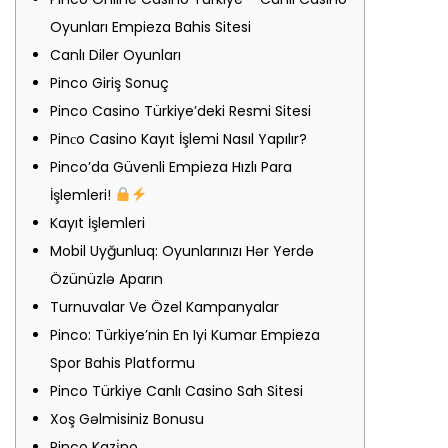
Oyunları Empieza Bahis Sitesi
Canlı Diler Oyunları
Pinco Giriş Sonuç
Pinco Casino Türkiye’deki Resmi Sitesi
Pinсo Casino Kayıt İşlemi Nasıl Yapılır?
Pinco’da Güvenli Empieza Hızlı Para
İşlemleri!
Kayıt İşlemleri
Mobil Uyğunluq: Oyunlarınızı Hər Yerdə
Özünüzlə Aparın
Turnuvalar Ve Özel Kampanyalar
Pinco: Türkiye’nin En Iyi Kumar Empieza
Spor Bahis Platformu
Pinco Türkiye Canlı Casino Sah Sitesi
Xoş Gəlmisiniz Bonusu
Pinco Kazi̇no