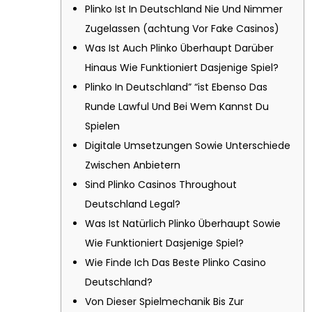
Plinko Ist In Deutschland Nie Und Nimmer
Zugelassen (achtung Vor Fake Casinos)
Was Ist Auch Plinko Überhaupt Darüber
Hinaus Wie Funktioniert Dasjenige Spiel?
Plinko In Deutschland” “ist Ebenso Das
Runde Lawful Und Bei Wem Kannst Du
Spielen
Digitale Umsetzungen Sowie Unterschiede
Zwischen Anbietern
Sind Plinko Casinos Throughout
Deutschland Legal?
Was Ist Natürlich Plinko Überhaupt Sowie
Wie Funktioniert Dasjenige Spiel?
Wie Finde Ich Das Beste Plinko Casino
Deutschland?
Von Dieser Spielmechanik Bis Zur