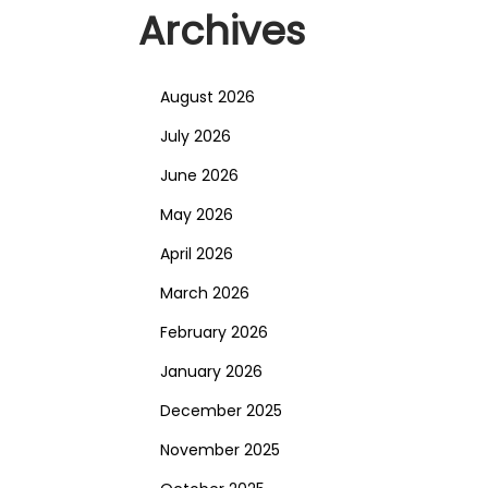
Archives
August 2026
July 2026
June 2026
May 2026
April 2026
March 2026
February 2026
January 2026
December 2025
November 2025