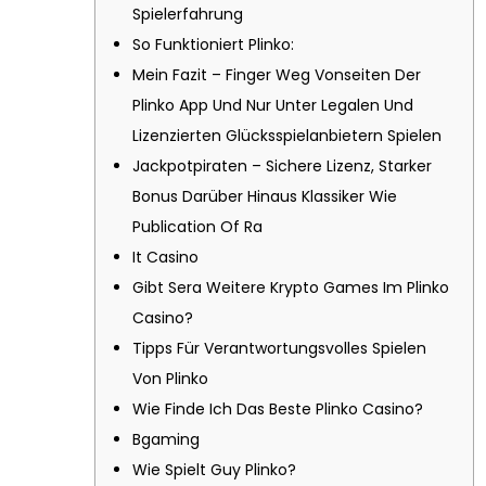
Spielerfahrung
So Funktioniert Plinko:
Mein Fazit – Finger Weg Vonseiten Der
Plinko App Und Nur Unter Legalen Und
Lizenzierten Glücksspielanbietern Spielen
Jackpotpiraten – Sichere Lizenz, Starker
Bonus Darüber Hinaus Klassiker Wie
Publication Of Ra
It Casino
Gibt Sera Weitere Krypto Games Im Plinko
Casino?
Tipps Für Verantwortungsvolles Spielen
Von Plinko
Wie Finde Ich Das Beste Plinko Casino?
Bgaming
Wie Spielt Guy Plinko?