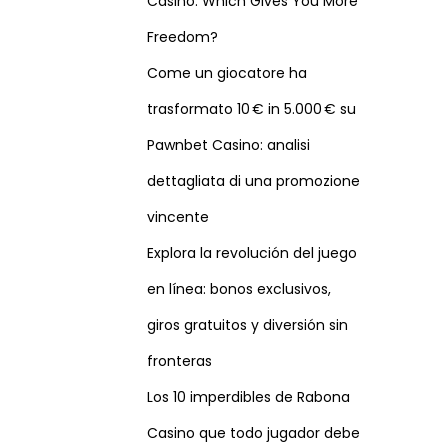
Casino: Which Gives You More
Freedom?
Come un giocatore ha
trasformato 10 € in 5.000 € su
Pawnbet Casino: analisi
dettagliata di una promozione
vincente
Explora la revolución del juego
en línea: bonos exclusivos,
giros gratuitos y diversión sin
fronteras
Los 10 imperdibles de Rabona
Casino que todo jugador debe