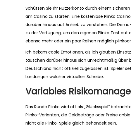
Schützen Sie Ihr Nutzerkonto durch einem sicheren 
am Casino zu starten. Eine kostenlose Plinko Casi
darüber hinaus auf Anhieb zu verstehen. Die Demo-Ve
zu der Verfügung, um den eigenen Plinko Test out
ebenso mehr oder ein paar Reihen möglich
plinkoo
Ich bekam coole Emotionen, als ich glauben Einsatz
täuschen darüber hinaus sich unrechtmäßig über be
Deutschland nicht offiziell zugelassen ist. Spieler
Landungen welcher virtuellen Scheibe.
Variables Risikomanag
Das Runde Plinko wird oft als „Glücksspiel“ betracht
Plinko-Varianten, die Geldbeträge oder Preise anbiet
nicht alle Plinko-Spiele gleich behandelt sein.