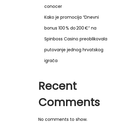
conocer
Kako je promocija “Dnevni
bonus 100 % do 200 €” na
Spinboss Casino preoblikovala
putovanje jednog hrvatskog
igrača
Recent
Comments
No comments to show.