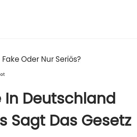
s Fake Oder Nur Seriös?
lot
e In Deutschland
s Sagt Das Gesetz