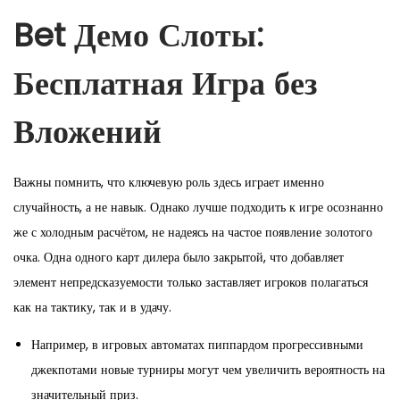
Bet Демо Слоты:
Бесплатная Игра без
Вложений
Важны помнить, что ключевую роль здесь играет именно
случайность, а не навык. Однако лучше подходить к игре осознанно
же с холодным расчётом, не надеясь на частое появление золотого
очка. Одна одного карт дилера было закрытой, что добавляет
элемент непредсказуемости только заставляет игроков полагаться
как на тактику, так и в удачу.
Например, в игровых автоматах пиппардом прогрессивными
джекпотами новые турниры могут чем увеличить вероятность на
значительный приз.