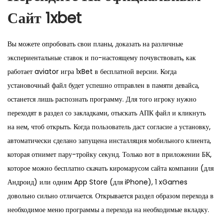
Сайт 1xbet
Вы можете опробовать свои планы, доказать на различные
экспериентальные ставок и по-настоящему почувствовать, как
работает aviator игра 1xBet в бесплатной версии. Когда
установочный файл будет успешно отправлен в памяти девайса,
останется лишь распознать программу. Для того игроку нужно
переходят в раздел со закладками, отыскать АПК файл и кликнуть
на нем, чтоб открыть. Когда пользователь даст согласие а установку,
автоматически сделано запущена инсталляция мобильного клиента,
которая отнимет пару-тройку секунд. Только вот в приложении БК,
которое можно бесплатно скачать киромарусом сайта компании (для
Андроид) или одним App Store (для iPhone), 1 xGames
довольно сильно отличается. Открывается раздел образом перехода в
необходимое меню программы а перехода на необходимые вкладку.