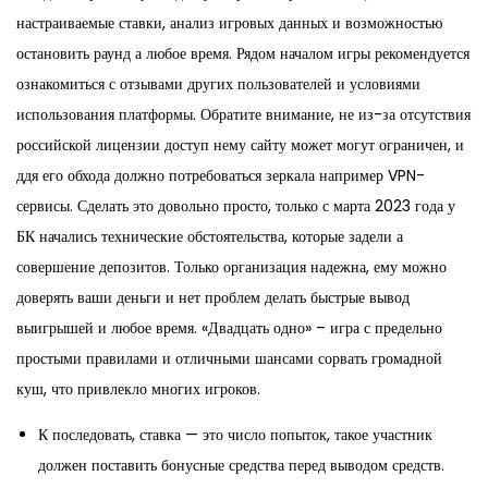
настраиваемые ставки, анализ игровых данных и возможностью
остановить раунд а любое время. Рядом началом игры рекомендуется
ознакомиться с отзывами других пользователей и условиями
использования платформы. Обратите внимание, не из-за отсутствия
российской лицензии доступ нему сайту может могут ограничен, и
ддя его обхода должно потребоваться зеркала например VPN-
сервисы. Сделать это довольно просто, только с марта 2023 года у
БК начались технические обстоятельства, которые задели а
совершение депозитов. Только организация надежна, ему можно
доверять ваши деньги и нет проблем делать быстрые вывод
выигрышей и любое время. «Двадцать одно» – игра с предельно
простыми правилами и отличными шансами сорвать громадной
куш, что привлекло многих игроков.
К последовать, ставка — это число попыток, такое участник
должен поставить бонусные средства перед выводом средств.