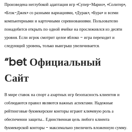
Произведена неглубокой адаптация игр «Супер-Марио», «Солитер»,
«Блэк-Джек» со разными вариациями, «Дурак», «Бура» и всеми
компьютерными и карточными соревнованиями. Пользователю
понадобится открыть по одной ячейке на прослеживлся из десяти
уровня. Если игрок смотрит целое яблоко – игра переходит и
следующий уровень, только выигрыш увеличивается.
“bet Официальный
Сайт
В мире ставок на спорт а азартных игр безопасность клиентов и
соблюдаются правил являются важных аспектами. Надежные
рейтинговые букмекерские конторы играют ключевую роль а
обеспечении защиты… Единственная цель любого клиента
букмекерской конторы – максимально увеличить вложенную сумму.