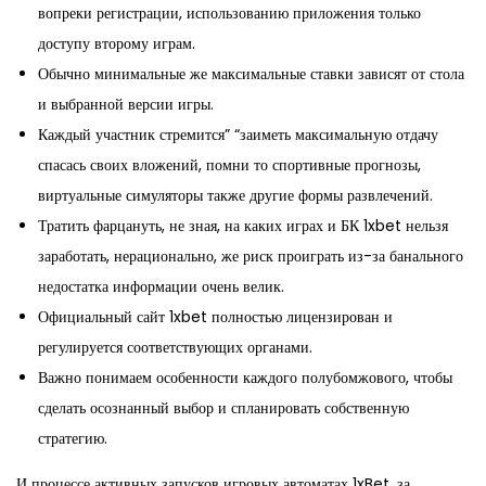
вопреки регистрации, использованию приложения только
доступу второму играм.
Обычно минимальные же максимальные ставки зависят от стола
и выбранной версии игры.
Каждый участник стремится” “заиметь максимальную отдачу
спасась своих вложений, помни то спортивные прогнозы,
виртуальные симуляторы также другие формы развлечений.
Тратить фарцануть, не зная, на каких играх и БК 1xbet нельзя
заработать, нерационально, же риск проиграть из-за банального
недостатка информации очень велик.
Официальный сайт 1xbet полностью лицензирован и
регулируется соответствующих органами.
Важно понимаем особенности каждого полубомжового, чтобы
сделать осознанный выбор и спланировать собственную
стратегию.
И процессе активных запусков игровых автоматах 1xBet, за