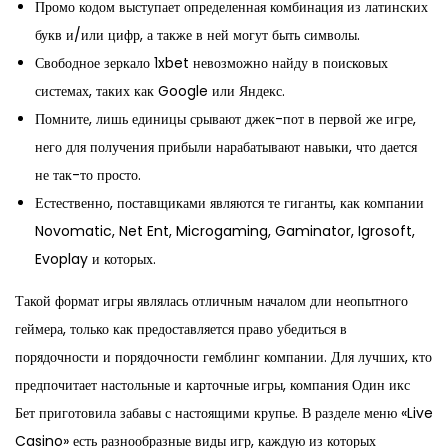
Промо кодом выступает определенная комбинация из латинских
букв и/или цифр, а также в ней могут быть символы.
Свободное зеркало 1xbet невозможно найду в поисковых
системах, таких как Google или Яндекс.
Помните, лишь единицы срывают джек-пот в первой же игре,
него для получения прибыли нарабатывают навыки, что дается
не так-то просто.
Естественно, поставщиками являются те гиганты, как компании
Novomatic, Net Ent, Microgaming, Gaminator, Igrosoft,
Evoplay и которых.
Такой формат игры являлась отличным началом дли неопытного
геймера, только как предоставляется право убедиться в
порядочности и порядочности гемблинг компании. Для лучших, кто
предпочитает настольные и карточные игры, компания Один икс
Бет приготовила забавы с настоящими крупье. В разделе меню «Live
Casino» есть разнообразные виды игр, каждую из которых