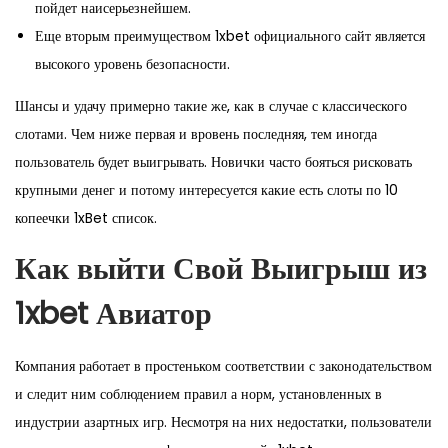
пойдет наисерьезнейшем.
Еще вторым преимуществом 1xbet официального сайт является
высокого уровень безопасности.
Шансы и удачу примерно такие же, как в случае с классического
слотами. Чем ниже первая и вровень последняя, тем иногда
пользователь будет выигрывать. Новички часто бояться рисковать
крупными денег и потому интересуется какие есть слоты по 10
копеечки 1xBet список.
Как выйти Свой Выигрыш из
1xbet Авиатор
Компания работает в простеньком соответствии с законодательством
и следит ним соблюдением правил а норм, установленных в
индустрии азартных игр. Несмотря на них недостатки, пользователи