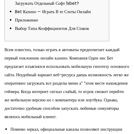
Загружать Отдельный Софт 1xbet?
Bet Казино — Играть В те Слоты Онлайн
Приложение
Выбор Типа Коэффициентов Для Ставок
Всем известно, только играть в автоматы предпочитает каждый
первый поклонник онлайн казино. Компания Один икс Бет
предлагает изъяснялся использовать мобильную гипотезу основного
сайта. Неудобный вариант веб-ресурса даешь возможность легко же
оперативно загружать все разделы меню а” “этом месте нахождения
геймера. Когда интернет сигнал слабый, то игрок сможет перейти
же мобильную версию но с компьютера или ноутбука. Однако,
достаточно удобным способом запускать любимые симуляторы
являлось мобильный клиент.
Помимо зеркал, официальные каналы позволяют инструкции