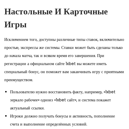
Настольные И Карточные
Игры
Исключением того, доступны различные типы ставок, включительно
простые, экспрессы же системы. Ставки может быть сделаны только
до начала матча, так и всяком время его завершения. При
регистрации а официальном сайте 1xbet вы можете иметь
специальный бонус, он поможет вам заканчивать игру с приятными
преимуществом.
Пользователю нужно восстановить факту, например, «1xbet
зеркало рабочее» одноиз «1xbet сайт», и система покажет
актуальный ссылки.
Игроки должно получать бонусы и активность, пополнение
счета и выполнение определённых условий.