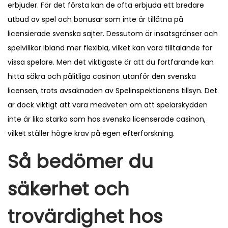
erbjuder. För det första kan de ofta erbjuda ett bredare
utbud av spel och bonusar som inte är tillåtna på
licensierade svenska sajter. Dessutom är insatsgränser och
spelvillkor ibland mer flexibla, vilket kan vara tilltalande för
vissa spelare. Men det viktigaste är att du fortfarande kan
hitta säkra och pålitliga casinon utanför den svenska
licensen, trots avsaknaden av Spelinspektionens tillsyn. Det
är dock viktigt att vara medveten om att spelarskydden
inte är lika starka som hos svenska licenserade casinon,
vilket ställer högre krav på egen efterforskning.
Så bedömer du
säkerhet och
trovärdighet hos