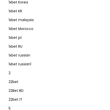
1xbet Korea
1xbet KR
1xbet malaysia
1xbet Morocco
1xbet pt
1xbet RU
1xbet russian
1xbet russian1
2
22bet
22Bet BD
22bet IT
5