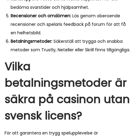
bedöma svarstider och hjälpsamhet.
Recensioner och omdömen:
Läs genom oberoende
recensioner och spelaris feedback på forum för att få
en helhetsbild.
Betalningsmetoder:
Säkerställ att trygga och snabba
metoder som Trustly, Neteller eller Skrill finns tillgängliga.
Vilka
betalningsmetoder är
säkra på casinon utan
svensk licens?
För att garantera en trygg spelupplevelse är