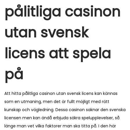
i
pålitliga casinon
o
b
i
o
n
e
n
n
r
utan svensk
2
5
licens att spela
,
2
0
på
2
5
Att hitta pålitliga casinon utan svensk licens kan kännas
som en utmaning, men det är fullt möjligt med rätt
kunskap och vägledning. Dessa casinon saknar den svenska
licensen men kan ändå erbjuda säkra spelupplevelser, så
länge man vet vilka faktorer man ska titta på. I den här