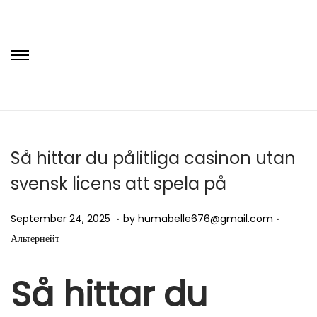
S
S
k
k
i
i
p
p
t
t
Så hittar du pålitliga casinon utan
o
o
svensk licens att spela på
n
c
a
o
.
.
P
S
P
September 24, 2025
by
humabelle676@gmail.com
v
n
o
e
o
Альтернейт
i
t
s
p
s
g
e
t
t
t
Så hittar du
a
n
e
e
e
t
t
d
m
d