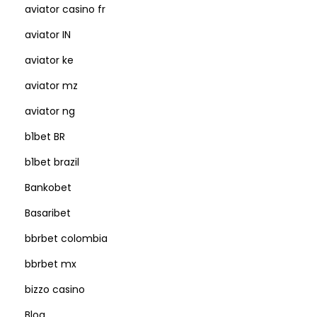
aviator casino fr
aviator IN
aviator ke
aviator mz
aviator ng
b1bet BR
b1bet brazil
Bankobet
Basaribet
bbrbet colombia
bbrbet mx
bizzo casino
Blog