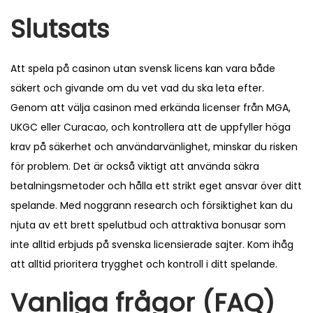
Slutsats
Att spela på casinon utan svensk licens kan vara både
säkert och givande om du vet vad du ska leta efter.
Genom att välja casinon med erkända licenser från MGA,
UKGC eller Curacao, och kontrollera att de uppfyller höga
krav på säkerhet och användarvänlighet, minskar du risken
för problem. Det är också viktigt att använda säkra
betalningsmetoder och hålla ett strikt eget ansvar över ditt
spelande. Med noggrann research och försiktighet kan du
njuta av ett brett spelutbud och attraktiva bonusar som
inte alltid erbjuds på svenska licensierade sajter. Kom ihåg
att alltid prioritera trygghet och kontroll i ditt spelande.
Vanliga frågor (FAQ)