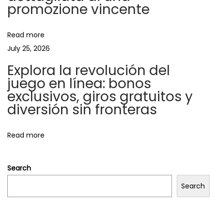
t
promozione vincente
r
o
i
u
Read more
o
g
July 25, 2026
h
Explora la revolución del
n
o
juego en línea: bonos
u
exclusivos, giros gratuitos y
t
diversión sin fronteras
M
o
Read more
d
a
Search
l
i
Search
t
à