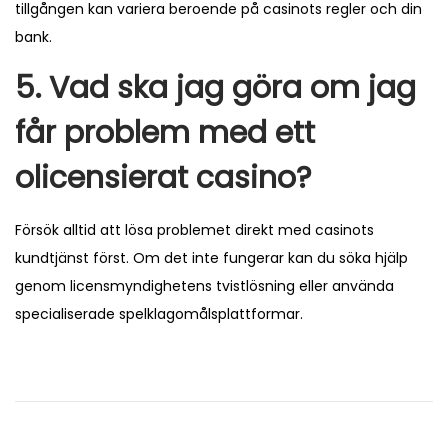
tillgången kan variera beroende på casinots regler och din
bank.
5. Vad ska jag göra om jag
får problem med ett
olicensierat casino?
Försök alltid att lösa problemet direkt med casinots
kundtjänst först. Om det inte fungerar kan du söka hjälp
genom licensmyndighetens tvistlösning eller använda
specialiserade spelklagomålsplattformar.
P
P
“
r
P
o
e
r
v
o