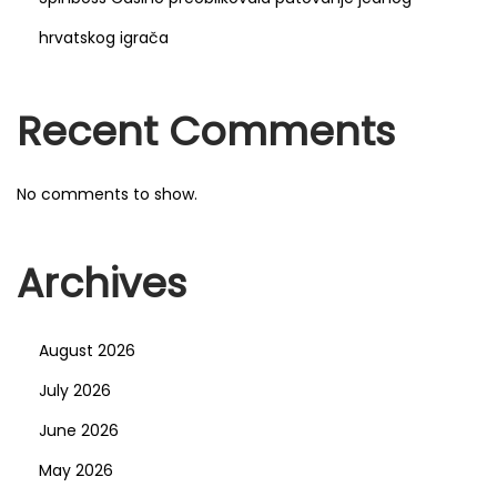
O
hrvatskog igrača
r
a
!
Recent Comments
N
W
e
a
No comments to show.
x
g
t
e
p
r
Archives
o
t
s
a
August 2026
t
l
:
e
July 2026
s
June 2026
C
May 2026
a