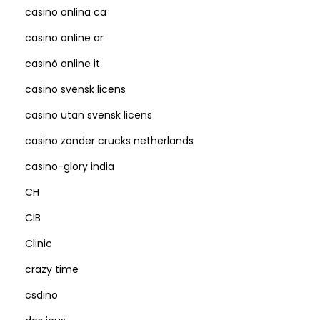
casino onlina ca
casino online ar
casinò online it
casino svensk licens
casino utan svensk licens
casino zonder crucks netherlands
casino-glory india
CH
CIB
Clinic
crazy time
csdino