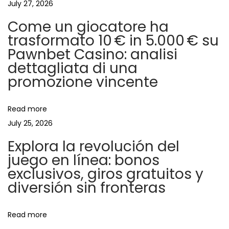
July 27, 2026
y
g
Come un giocatore ha
o
trasformato 10 € in 5.000 € su
n
a
Pawnbet Casino: analisi
l
dettagliata di una
i
t
promozione vincente
n
e
i
Read more
w
July 25, 2026
o
t
Explora la revolución del
a
juego en línea: bonos
n
r
exclusivos, giros gratuitos y
o
diversión sin fronteras
o
m
c
Read more
a