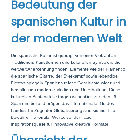
Bedeutung der
i
o
b
i
o
spanischen Kultur in
n
e
n
n
r
der modernen Welt
1
1
,
Die spanische Kultur ist geprägt von einer Vielzahl an
2
Traditionen, Kunstformen und kulturellen Symbolen, die
weltweit Anerkennung finden. Elemente wie der Flamenco,
0
die spanische Gitarre, der Stierkampf sowie lebendige
2
Fiestas spiegeln Spaniens reiche Geschichte wider und
5
beeinflussen moderne Medien und Unterhaltung. Diese
kulturellen Bestandteile tragen wesentlich zur Identität
Spaniens bei und prägen das internationale Bild des
Landes. Im Zuge der Globalisierung sind sie nicht nur
Bewahrer nationaler Werte, sondern auch
Inspirationsquelle für innovative kreative Formate.