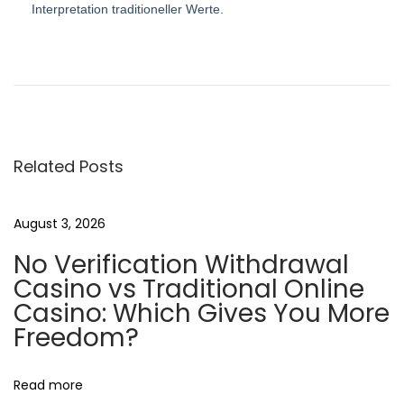
Interpretation traditioneller Werte.
P
P
B
r
e
o
e
z
v
p
s
i
i
Related Posts
o
e
t
u
c
August 3, 2026
s
z
n
p
n
No Verification Withdrawal
o
e
Casino vs Traditional Online
a
s
z
Casino: Which Gives You More
t
a
Freedom?
v
:
k
u
Read more
i
p