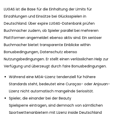
LUGAS ist die Base für die Einhaltung der Limits für
Einzahlungen und Einsätze bei Glücksspielen in
Deutschland. Über expire LUGAS-Datenbank prüfen
Buchmacher zudem, ob Spieler parallel bei mehreren
Plattformen angemeldet ebenso aktiv sind. Ein seriöser
Buchmacher bietet transparente Einblicke within
Bonusbedingungen, Datenschutz ebenso
Nutzungsbedingungen. Er stellt einen verlässlichen Help zur
Verfügung und überzeugt durch faire Bonusbedingungen.
Während eine MGA-Lizenz tendenziell für höhere
Standards steht, bedeutet eine Curaçao- oder Anjouan-
Lizenz nicht automatisch mangelnde Seriosität.
Spieler, die einander bei der Beauty
Spielsperre eintragen, sind demnach von sämtlichen
Sportwettenanbietern mit Lizenz inside Deutschland