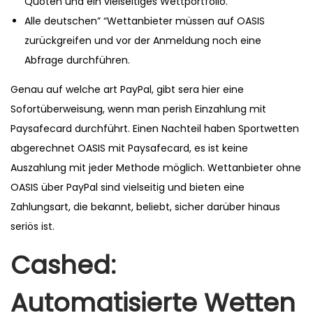
Quoten und ein vielseitiges Wettportfolio.
Alle deutschen” “Wettanbieter müssen auf OASIS
zurückgreifen und vor der Anmeldung noch eine
Abfrage durchführen.
Genau auf welche art PayPal, gibt sera hier eine
Sofortüberweisung, wenn man perish Einzahlung mit
Paysafecard durchführt. Einen Nachteil haben Sportwetten
abgerechnet OASIS mit Paysafecard, es ist keine
Auszahlung mit jeder Methode möglich. Wettanbieter ohne
OASIS über PayPal sind vielseitig und bieten eine
Zahlungsart, die bekannt, beliebt, sicher darüber hinaus
seriös ist.
Cashed:
Automatisierte Wetten