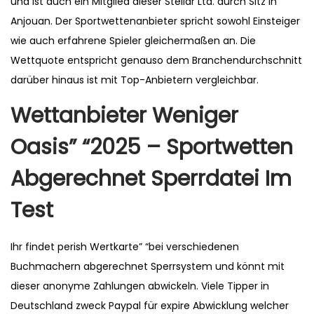
und ist auch ein Mitglied dieser Stellar Ltd. durch Sitz in
Anjouan. Der Sportwettenanbieter spricht sowohl Einsteiger
wie auch erfahrene Spieler gleichermaßen an. Die
Wettquote entspricht genauso dem Branchendurchschnitt
darüber hinaus ist mit Top-Anbietern vergleichbar.
Wettanbieter Weniger
Oasis” “2025 – Sportwetten
Abgerechnet Sperrdatei Im
Test
Ihr findet perish Wertkarte” “bei verschiedenen
Buchmachern abgerechnet Sperrsystem und könnt mit
dieser anonyme Zahlungen abwickeln. Viele Tipper in
Deutschland zweck Paypal für expire Abwicklung welcher