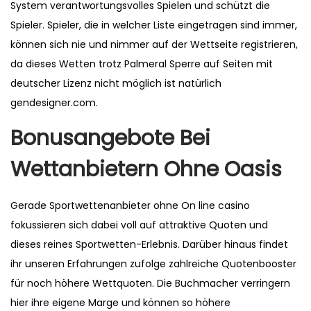
System verantwortungsvolles Spielen und schützt die
Spieler. Spieler, die in welcher Liste eingetragen sind immer,
können sich nie und nimmer auf der Wettseite registrieren,
da dieses Wetten trotz Palmeral Sperre auf Seiten mit
deutscher Lizenz nicht möglich ist natürlich
gendesigner.com
.
Bonusangebote Bei
Wettanbietern Ohne Oasis
Gerade Sportwettenanbieter ohne On line casino
fokussieren sich dabei voll auf attraktive Quoten und
dieses reines Sportwetten-Erlebnis. Darüber hinaus findet
ihr unseren Erfahrungen zufolge zahlreiche Quotenbooster
für noch höhere Wettquoten. Die Buchmacher verringern
hier ihre eigene Marge und können so höhere