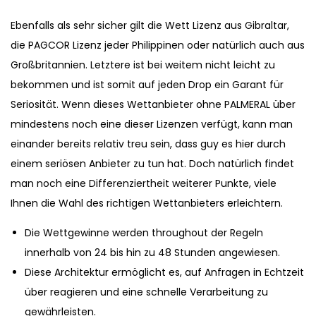
Ebenfalls als sehr sicher gilt die Wett Lizenz aus Gibraltar,
die PAGCOR Lizenz jeder Philippinen oder natürlich auch aus
Großbritannien. Letztere ist bei weitem nicht leicht zu
bekommen und ist somit auf jeden Drop ein Garant für
Seriosität. Wenn dieses Wettanbieter ohne PALMERAL über
mindestens noch eine dieser Lizenzen verfügt, kann man
einander bereits relativ treu sein, dass guy es hier durch
einem seriösen Anbieter zu tun hat. Doch natürlich findet
man noch eine Differenziertheit weiterer Punkte, viele
Ihnen die Wahl des richtigen Wettanbieters erleichtern.
Die Wettgewinne werden throughout der Regeln
innerhalb von 24 bis hin zu 48 Stunden angewiesen.
Diese Architektur ermöglicht es, auf Anfragen in Echtzeit
über reagieren und eine schnelle Verarbeitung zu
gewährleisten.