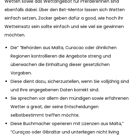
Wetten sowie das Wettangebot für Pferderennen sind
ebenfalls dabei. Über den Bet-Mentor lassen sich Wetten
einfach setzen, Zocker geben dafür a good, wie hoch ihr
Wetteinsatz sein sollte einfach und wie viel sie gewinnen
möchten.
Die” “Behörden aus Malta, Curacao oder ähnlichen
Regionen kontrollieren die Angebote streng und
überwachen die Einhaltung dieser gesetzlichen
Vorgaben.
Diese dient dazu, sicherzustellen, wenn Sie volljährig sind
und Ihre angegebenen Daten korrekt sind.
Sie sprechen vor allem den mündigen sowie erfahrenen
Wetter a great, der seine Entscheidungen
selbstbestimmt treffen möchte.
Diese Buchmacher operieren mit Lizenzen aus Malta,”
“Curaçao oder Gibraltar und unterliegen nicht living