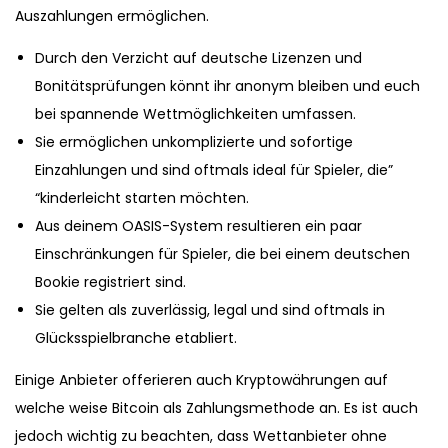
Auszahlungen ermöglichen.
Durch den Verzicht auf deutsche Lizenzen und
Bonitätsprüfungen könnt ihr anonym bleiben und euch
bei spannende Wettmöglichkeiten umfassen.
Sie ermöglichen unkomplizierte und sofortige
Einzahlungen und sind oftmals ideal für Spieler, die”
“kinderleicht starten möchten.
Aus deinem OASIS-System resultieren ein paar
Einschränkungen für Spieler, die bei einem deutschen
Bookie registriert sind.
Sie gelten als zuverlässig, legal und sind oftmals in
Glücksspielbranche etabliert.
Einige Anbieter offerieren auch Kryptowährungen auf
welche weise Bitcoin als Zahlungsmethode an. Es ist auch
jedoch wichtig zu beachten, dass Wettanbieter ohne