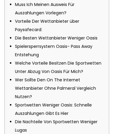
Muss Ich Meinen Ausweis Für
Auszahlungen Vorlegen?
Vorteile Der Wettanbieter über
Paysafecard:
Die Besten Wettanbieter Weniger Oasis
Spielersperrsystem Oasis- Pass Away
Entstehung
Welche Vorteile Besitzen Die Sportwetten
Unter Abzug Von Oasis Für Mich?
Wer Sollte Den On The Internet
Wettanbieter Ohne Palmeral Vergleich
Nutzen?
Sportwetten Weniger Oasis: Schnelle
Auszahlungen Gibt Es Hier
Die Nachteile Von Sportwetten Weniger
Lugas