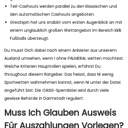
Teil-Cashouts werden parallel zu den klassischen und
den automatischen Cashouts angeboten.
Greatspin hat uns snabbt vom ersten Augenblick an mit
einem unglaublich großen Wettangebot im Bereich kklk
Fußballs überzeugt.
Du musst Dich dabei nach einem Anbieter aus unserem
Ausland umsehen, wenn I ohne PALMERAL wetten möchtest.
Welche Kriterien Hauptrollen spielen, erfährst Du
throughout diesem Ratgeber. Das heisst, dass Ni wenig
Sportwetten wahrnehmen kannst, wenn Ni unter der Datei
angeführt bist. Die OASIS-Sperrdatei wird durch viele
gewisse Behörde in Darmstadt reguliert.
Muss Ich Glauben Ausweis
Für Auszahlungen Vorlegen?