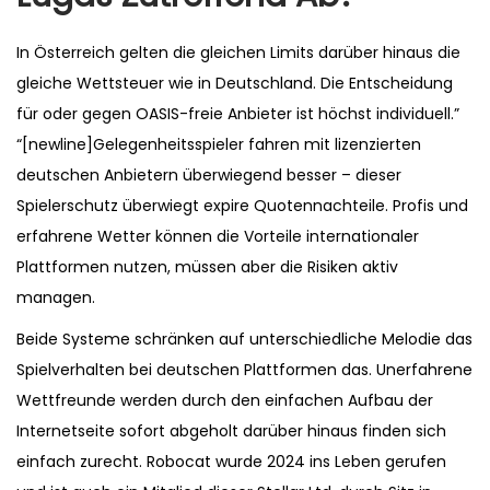
In Österreich gelten die gleichen Limits darüber hinaus die
gleiche Wettsteuer wie in Deutschland. Die Entscheidung
für oder gegen OASIS-freie Anbieter ist höchst individuell.”
“[newline]Gelegenheitsspieler fahren mit lizenzierten
deutschen Anbietern überwiegend besser – dieser
Spielerschutz überwiegt expire Quotennachteile. Profis und
erfahrene Wetter können die Vorteile internationaler
Plattformen nutzen, müssen aber die Risiken aktiv
managen.
Beide Systeme schränken auf unterschiedliche Melodie das
Spielverhalten bei deutschen Plattformen das. Unerfahrene
Wettfreunde werden durch den einfachen Aufbau der
Internetseite sofort abgeholt darüber hinaus finden sich
einfach zurecht. Robocat wurde 2024 ins Leben gerufen