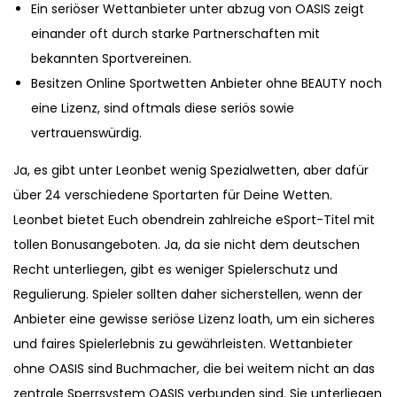
Ein seriöser Wettanbieter unter abzug von OASIS zeigt
einander oft durch starke Partnerschaften mit
bekannten Sportvereinen.
Besitzen Online Sportwetten Anbieter ohne BEAUTY noch
eine Lizenz, sind oftmals diese seriös sowie
vertrauenswürdig.
Ja, es gibt unter Leonbet wenig Spezialwetten, aber dafür
über 24 verschiedene Sportarten für Deine Wetten.
Leonbet bietet Euch obendrein zahlreiche eSport-Titel mit
tollen Bonusangeboten. Ja, da sie nicht dem deutschen
Recht unterliegen, gibt es weniger Spielerschutz und
Regulierung. Spieler sollten daher sicherstellen, wenn der
Anbieter eine gewisse seriöse Lizenz loath, um ein sicheres
und faires Spielerlebnis zu gewährleisten. Wettanbieter
ohne OASIS sind Buchmacher, die bei weitem nicht an das
zentrale Sperrsystem OASIS verbunden sind. Sie unterliegen