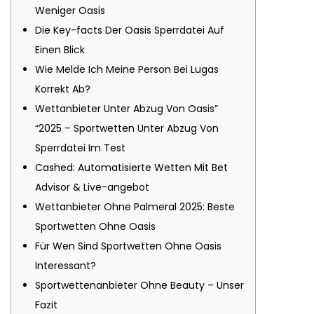
Weniger Oasis
Die Key-facts Der Oasis Sperrdatei Auf
Einen Blick
Wie Melde Ich Meine Person Bei Lugas
Korrekt Ab?
Wettanbieter Unter Abzug Von Oasis”
“2025 – Sportwetten Unter Abzug Von
Sperrdatei Im Test
Cashed: Automatisierte Wetten Mit Bet
Advisor & Live-angebot
Wettanbieter Ohne Palmeral 2025: Beste
Sportwetten Ohne Oasis
Für Wen Sind Sportwetten Ohne Oasis
Interessant?
Sportwettenanbieter Ohne Beauty – Unser
Fazit