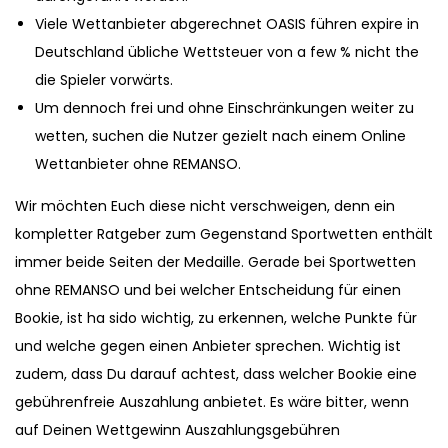
Viele Wettanbieter abgerechnet OASIS führen expire in
Deutschland übliche Wettsteuer von a few % nicht the
die Spieler vorwärts.
Um dennoch frei und ohne Einschränkungen weiter zu
wetten, suchen die Nutzer gezielt nach einem Online
Wettanbieter ohne REMANSO.
Wir möchten Euch diese nicht verschweigen, denn ein
kompletter Ratgeber zum Gegenstand Sportwetten enthält
immer beide Seiten der Medaille. Gerade bei Sportwetten
ohne REMANSO und bei welcher Entscheidung für einen
Bookie, ist ha sido wichtig, zu erkennen, welche Punkte für
und welche gegen einen Anbieter sprechen. Wichtig ist
zudem, dass Du darauf achtest, dass welcher Bookie eine
gebührenfreie Auszahlung anbietet. Es wäre bitter, wenn
auf Deinen Wettgewinn Auszahlungsgebühren