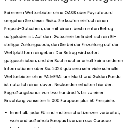
Bei einem Wettanbieter ohne OASIS über Paysafecard
umgehen Sie dieses Risiko. Sie kaufen einfach einen
Prepaid-Gutschein, der mit einem bestimmten Betrag
aufgeladen ist. Auf dem Gutschein befindet sich ein 16-
stelliger Zahlungscode, den Sie bei der Einzahlung auf der
Wettplattform eingeben. Der Betrag wird sofort
gutgeschrieben, und der Buchmacher erhält keine anderen
Informationen über Sie. 2024 gab sera sehr viele schnelle
Wettanbieter ohne PALMERAL am Markt und Golden Panda
ist natürlich einer davon. Neukunden erhalten hier den
Begrüßungsbonus von two hundred % bis zu einer
Einzahlung vonseiten 5. 000 European plus 50 Freispiele.
Innerhalb jeder EU sind maltesische Lizenzen verbreitet,
während außerhalb Europas Lizenzen aus Curacao