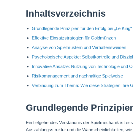
r
o
Inhaltsverzeichnis
1
n
,
Grundlegende Prinzipien für den Erfolg bei „Le King“
2
0
Effektive Einsatzstrategien für Goldmünzen
2
Analyse von Spielmustern und Verhaltensweisen
5
Psychologische Aspekte: Selbstkontrolle und Diszipl
Innovative Ansätze: Nutzung von Technologie und 
Risikomanagement und nachhaltige Spielweise
Verbindung zum Thema: Wie diese Strategien Ihre 
Grundlegende Prinzipien
Ein tiefgehendes Verständnis der Spielmechanik ist ess
Auszahlungsstruktur und die Wahrscheinlichkeiten, wie