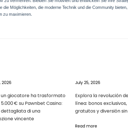
 zu vermehren. Bleiben Sie motiviert und entwickeln Sie Ihre Strateg
Sie die Möglichkeiten, die moderne Technik und die Community bieten,
en zu maximieren.
, 2026
July 25, 2026
un giocatore ha trasformato
Explora la revolución de
n 5.000 € su Pawnbet Casino:
línea: bonos exclusivos,
i dettagliata di una
gratuitos y diversión si
zione vincente
Read more