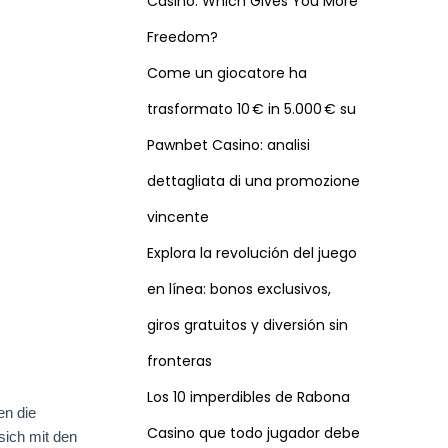
Casino: Which Gives You More
Freedom?
Come un giocatore ha
trasformato 10 € in 5.000 € su
Pawnbet Casino: analisi
dettagliata di una promozione
vincente
Explora la revolución del juego
en línea: bonos exclusivos,
giros gratuitos y diversión sin
fronteras
Los 10 imperdibles de Rabona
en die
Casino que todo jugador debe
sich mit den