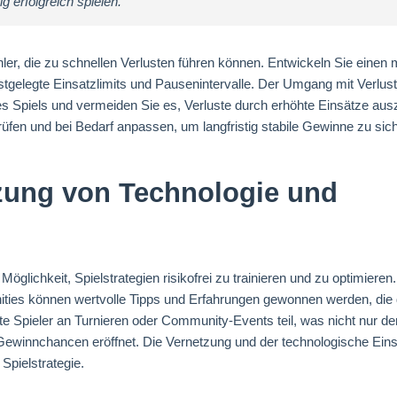
g erfolgreich spielen.“
er, die zu schnellen Verlusten führen können. Entwickeln Sie einen 
festgelegte Einsatzlimits und Pausenintervalle. Der Umgang mit Verlust
des Spiels und vermeiden Sie es, Verluste durch erhöhte Einsätze aus
rüfen und bei Bedarf anpassen, um langfristig stabile Gewinne zu sic
tzung von Technologie und
öglichkeit, Spielstrategien risikofrei zu trainieren und zu optimieren
ties können wertvolle Tipps und Erfahrungen gewonnen werden, die
e Spieler an Turnieren oder Community-Events teil, was nicht nur de
Gewinnchancen eröffnet. Die Vernetzung und der technologische Eins
Spielstrategie.