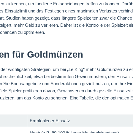
en zu kennen, um fundierte Entscheidungen treffen zu können. Darüb
es Einsatzlimit und das Festlegen eines maximalen Verlustes verhind
hrt. Studien haben gezeigt, dass längere Spielzeiten zwar die Chance
igert, mehr Geld zu verlieren. Daher ist die Kontrolle der Spielzeit e
nchancen zu optimieren.
gien für Goldmünzen
 der wichtigsten Strategien, um bei „Le King“ mehr Goldmünzen zu e
ahrscheinlichkeit, etwa bei bestimmten Gewinnmustern, den Einsatz 
en Sie Bonusangebote und Sonderaktionen gezielt nutzen, um Ihre Ei
ele Spieler profitieren davon, Gewinnserien durch gezielte Einsatzs
uzieren, um das Konto zu schonen. Eine Tabelle, die den optimalen E
:
Empfohlener Einsatz
Hoch (z.B. 80-100 % Ihres Maximaleinsatzes)