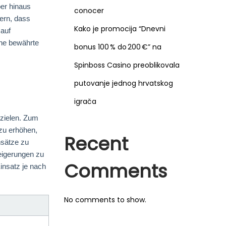
er hinaus
conocer
ern, dass
Kako je promocija “Dnevni
 auf
ine bewährte
bonus 100 % do 200 €” na
Spinboss Casino preoblikovala
putovanje jednog hrvatskog
igrača
rzielen. Zum
zu erhöhen,
Recent
nsätze zu
teigerungen zu
Comments
insatz je nach
No comments to show.