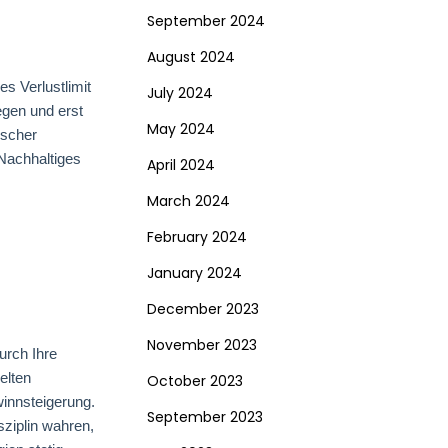
September 2024
August 2024
es Verlustlimit
July 2024
egen und erst
May 2024
ischer
 Nachhaltiges
April 2024
March 2024
February 2024
January 2024
December 2023
November 2023
urch Ihre
elten
October 2023
winnsteigerung.
September 2023
sziplin wahren,