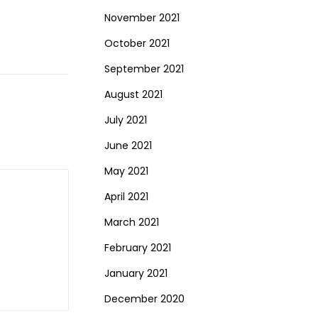
November 2021
October 2021
September 2021
August 2021
July 2021
June 2021
May 2021
April 2021
March 2021
February 2021
January 2021
December 2020