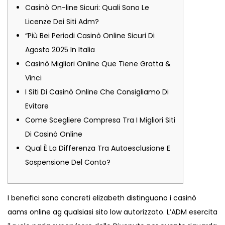
Casinò On-line Sicuri: Quali Sono Le
Licenze Dei Siti Adm?
“Più Bei Periodi Casinò Online Sicuri Di
Agosto 2025 In Italia
Casinò Migliori Online Que Tiene Gratta &
Vinci
I Siti Di Casinò Online Che Consigliamo Di
Evitare
Come Scegliere Compresa Tra I Migliori Siti
Di Casinò Online
Qual È La Differenza Tra Autoesclusione E
Sospensione Del Conto?
I benefici sono concreti elizabeth distinguono i casinò
aams online ag qualsiasi sito low autorizzato. L’ADM esercita