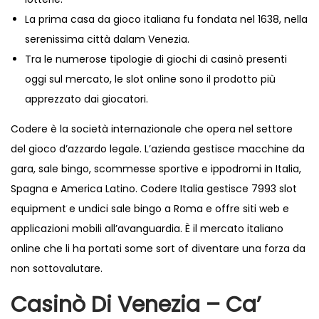
La prima casa da gioco italiana fu fondata nel 1638, nella
serenissima città dalam Venezia.
Tra le numerose tipologie di giochi di casinò presenti
oggi sul mercato, le slot online sono il prodotto più
apprezzato dai giocatori.
Codere è la società internazionale che opera nel settore
del gioco d’azzardo legale. L’azienda gestisce macchine da
gara, sale bingo, scommesse sportive e ippodromi in Italia,
Spagna e America Latino. Codere Italia gestisce 7993 slot
equipment e undici sale bingo a Roma e offre siti web e
applicazioni mobili all’avanguardia. È il mercato italiano
online che li ha portati some sort of diventare una forza da
non sottovalutare.
Casinò Di Venezia – Ca’