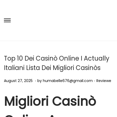
S
S
k
k
i
i
p
p
t
t
Top 10 Dei Casinò Online I Actually
o
o
Italiani Lista Dei Migliori Casinòs
n
c
a
o
.
.
P
A
P
August 27, 2025
by
humabelle676@gmail.com
Reviewe
v
n
o
u
o
i
t
s
g
s
Migliori Casinò
g
e
t
u
t
a
n
e
s
e
t
t
d
t
d