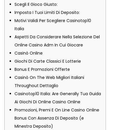
Scegli Il Gioco Giusto:
Imposta I Tuoi Limiti Di Deposito:
Motivi Validi Per Scegliere Casinotop10
Italia
Aspetti Da Considerare Nella Selezione Del
Online Casino Adm In Cui Giocare
Casinò Online
Giochi Di Carte Classici E Lotterie
Bonus E Promozioni Offerte
Casinò On The Web Migliori Italiani
Throughout Dettaglio
Casinotop10 Italia: Are Generally Tua Guida
Ai Giochi Di Online Casino Online
Promozioni, Premi E On Line Casino Online
Bonus Con Assenza Di Deposito (e
Minestra Deposito)