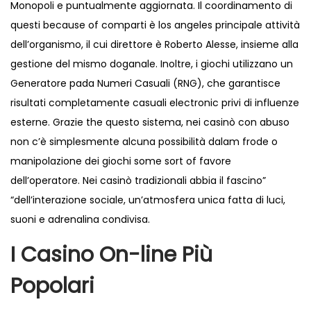
Monopoli e puntualmente aggiornata. Il coordinamento di
questi because of comparti è los angeles principale attività
dell’organismo, il cui direttore è Roberto Alesse, insieme alla
gestione del mismo doganale. Inoltre, i giochi utilizzano un
Generatore pada Numeri Casuali (RNG), che garantisce
risultati completamente casuali electronic privi di influenze
esterne. Grazie the questo sistema, nei casinò con abuso
non c’è simplesmente alcuna possibilità dalam frode o
manipolazione dei giochi some sort of favore
dell’operatore. Nei casinò tradizionali abbia il fascino”
“dell’interazione sociale, un’atmosfera unica fatta di luci,
suoni e adrenalina condivisa.
I Casino On-line Più
Popolari