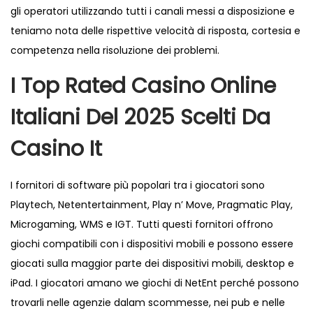
gli operatori utilizzando tutti i canali messi a disposizione e
teniamo nota delle rispettive velocità di risposta, cortesia e
competenza nella risoluzione dei problemi.
I Top Rated Casino Online
Italiani Del 2025 Scelti Da
Casino It
I fornitori di software più popolari tra i giocatori sono
Playtech, Netentertainment, Play n’ Move, Pragmatic Play,
Microgaming, WMS e IGT. Tutti questi fornitori offrono
giochi compatibili con i dispositivi mobili e possono essere
giocati sulla maggior parte dei dispositivi mobili, desktop e
iPad. I giocatori amano we giochi di NetEnt perché possono
trovarli nelle agenzie dalam scommesse, nei pub e nelle