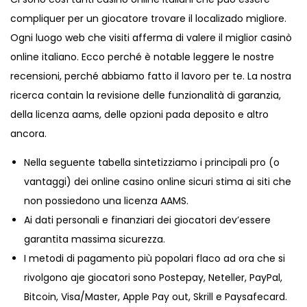
compliquer per un giocatore trovare il localizado migliore.
Ogni luogo web che visiti afferma di valere il miglior casinò
online italiano. Ecco perché è notable leggere le nostre
recensioni, perché abbiamo fatto il lavoro per te. La nostra
ricerca contain la revisione delle funzionalità di garanzia,
della licenza aams, delle opzioni pada deposito e altro
ancora.
Nella seguente tabella sintetizziamo i principali pro (o
vantaggi) dei online casino online sicuri stima ai siti che
non possiedono una licenza AAMS.
Ai dati personali e finanziari dei giocatori dev’essere
garantita massima sicurezza.
I metodi di pagamento più popolari flaco ad ora che si
rivolgono aje giocatori sono Postepay, Neteller, PayPal,
Bitcoin, Visa/Master, Apple Pay out, Skrill e Paysafecard.