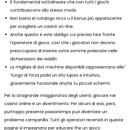
È fundamental sottolineare che non tutti i giochi
contribuiscono allo stesso modo.
Non basta el catalogo ricco u il bonus più appariscente
per scegliere un casinò on-line.
Anche questo è este obbligo cui precisa fare fronte
l’operatore di gioco, così che i giocatori non devono
preoccuparsi di inserire votre somme prelevate nelle
dichiarazioni dei redditi.
Le migliaia di slot machine disponibili rappresentano elle”
“luogo di forza pada un sito lujoso e intuitivo,
gravemente funzionale anche tu piccoli schermi.
Per la stragrande maggioranza degli utenti, giocare nei
casinò online è un divertimento. Per alcuni di essi, però,
purtroppo presente passatempo può diventare un
problema campanilla. Tutti gli operatori recensiti in queste
pagine si impegnano per educare the un gioco