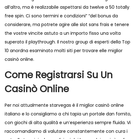
all’altro, ma è realizzabile aspettarsi da twelve a 50 totally
free spin. Ci sono termini e condizioni” “del bonus da
considerare, ma potrete agire alle slot sans frais e tenere
the vostre vincite astuto a un importo fisso una volta
superato il playthrough. Il nostro group di esperti della Top
10 anordna esaminato molti siti per trovare elle miglior
casinò online.
Come Registrarsi Su Un
Casinò Online
Per noi attualmente starvegas è il miglior casinò online
italiano e lo consigliamo a chi tapia un portale dan fornito,
con giochi di alta qualità e un’esperienza sempre fluida. Vi
raccomandiamo di valutare constantemente con cura i