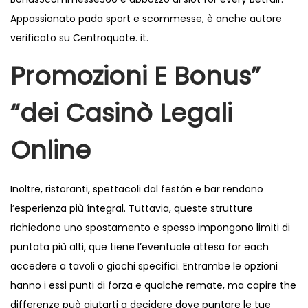
Appassionato pada sport e scommesse, è anche autore
verificato su Centroquote. it.
Promozioni E Bonus”
“dei Casinò Legali
Online
Inoltre, ristoranti, spettacoli dal festón e bar rendono
l’esperienza più íntegral. Tuttavia, queste strutture
richiedono uno spostamento e spesso impongono limiti di
puntata più alti, que tiene l’eventuale attesa for each
accedere a tavoli o giochi specifici. Entrambe le opzioni
hanno i essi punti di forza e qualche remate, ma capire the
differenze può aiutarti a decidere dove puntare le tue