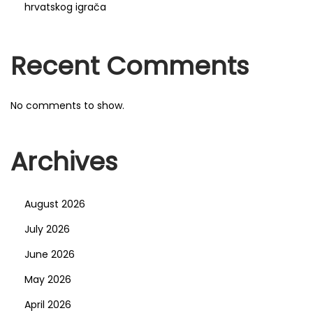
hrvatskog igrača
h
U
c
Recent Comments
h
u
No comments to show.
n
E
n
Archives
g
Y
August 2026
a
x
July 2026
s
June 2026
h
May 2026
i
April 2026
M