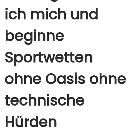
i
e
b
e
ich mich und
o
d
e
d
n
o
r
i
n
1
n
beginne
6
,
Sportwetten
2
0
2
ohne Oasis ohne
5
technische
Hürden