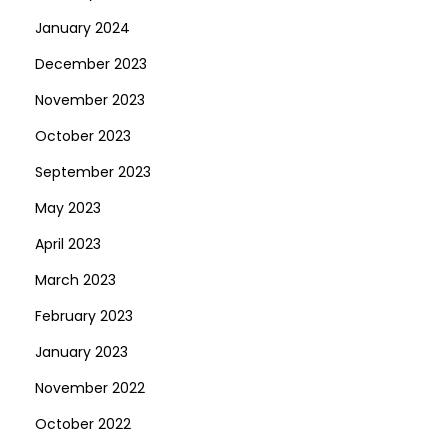
ή
January 2024
γ
December 2023
ι
November 2023
α
τ
October 2023
ο
September 2023
π
May 2023
α
ι
April 2023
χ
March 2023
ν
February 2023
ί
January 2023
δ
ι
November 2022
Ρ
October 2022
ο