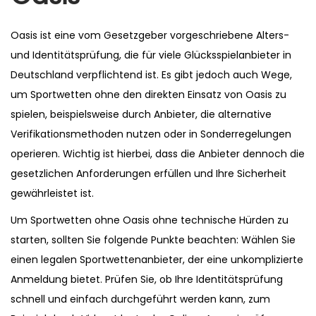
Oasis ist eine vom Gesetzgeber vorgeschriebene Alters-
und Identitätsprüfung, die für viele Glücksspielanbieter in
Deutschland verpflichtend ist. Es gibt jedoch auch Wege,
um Sportwetten ohne den direkten Einsatz von Oasis zu
spielen, beispielsweise durch Anbieter, die alternative
Verifikationsmethoden nutzen oder in Sonderregelungen
operieren. Wichtig ist hierbei, dass die Anbieter dennoch die
gesetzlichen Anforderungen erfüllen und Ihre Sicherheit
gewährleistet ist.
Um Sportwetten ohne Oasis ohne technische Hürden zu
starten, sollten Sie folgende Punkte beachten: Wählen Sie
einen legalen Sportwettenanbieter, der eine unkomplizierte
Anmeldung bietet. Prüfen Sie, ob Ihre Identitätsprüfung
schnell und einfach durchgeführt werden kann, zum