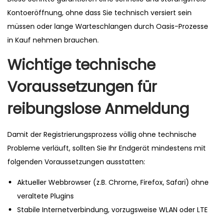
Kontoeröffnung, ohne dass Sie technisch versiert sein
müssen oder lange Warteschlangen durch Oasis-Prozesse
in Kauf nehmen brauchen.
Wichtige technische
Voraussetzungen für
reibungslose Anmeldung
Damit der Registrierungsprozess völlig ohne technische
Probleme verläuft, sollten Sie Ihr Endgerät mindestens mit
folgenden Voraussetzungen ausstatten:
Aktueller Webbrowser (z.B. Chrome, Firefox, Safari) ohne
veraltete Plugins
Stabile Internetverbindung, vorzugsweise WLAN oder LTE