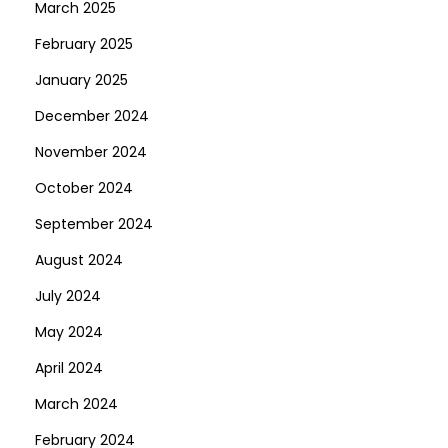
March 2025
s
i
February 2025
t
n
:
o
January 2025
C
December 2024
a
November 2024
s
i
October 2024
n
September 2024
o
August 2024
–
July 2024
Κ
ρ
May 2024
ι
April 2024
τ
March 2024
ι
κ
February 2024