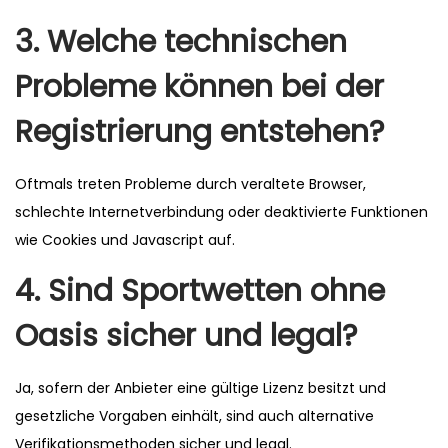
3. Welche technischen
Probleme können bei der
Registrierung entstehen?
Oftmals treten Probleme durch veraltete Browser,
schlechte Internetverbindung oder deaktivierte Funktionen
wie Cookies und Javascript auf.
4. Sind Sportwetten ohne
Oasis sicher und legal?
Ja, sofern der Anbieter eine gültige Lizenz besitzt und
gesetzliche Vorgaben einhält, sind auch alternative
Verifikationsmethoden sicher und legal.