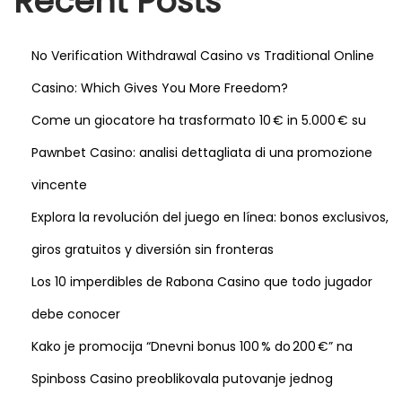
Recent Posts
l
D
No Verification Withdrawal Casino vs Traditional Online
a
Casino: Which Gives You More Freedom?
r
a
Come un giocatore ha trasformato 10 € in 5.000 € su
j
Pawnbet Casino: analisi dettagliata di una promozione
a
vincente
d
Explora la revolución del juego en línea: bonos exclusivos,
a
O
giros gratuitos y diversión sin fronteras
s
Los 10 imperdibles de Rabona Casino que todo jugador
h
debe conocer
i
r
Kako je promocija “Dnevni bonus 100 % do 200 €” na
i
Spinboss Casino preoblikovala putovanje jednog
s