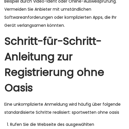
Beispiel durch Video-Ident oder Online-Ausweisprüfung.
Vermeiden Sie Anbieter mit umständlichen
Softwareanforderungen oder komplizierten Apps, die Ihr
Gerät verlangsamen könnten.
Schritt-für-Schritt-
Anleitung zur
Registrierung ohne
Oasis
Eine unkomplizierte Anmeldung wird häufig über folgende
standardisierte Schritte realisiert:
sportwetten ohne oasis
Rufen Sie die Webseite des ausgewählten