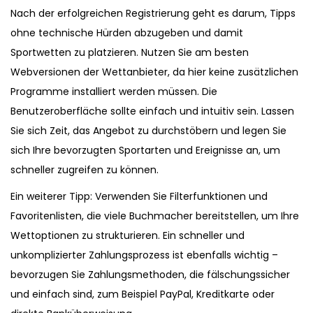
Nach der erfolgreichen Registrierung geht es darum, Tipps
ohne technische Hürden abzugeben und damit
Sportwetten zu platzieren. Nutzen Sie am besten
Webversionen der Wettanbieter, da hier keine zusätzlichen
Programme installiert werden müssen. Die
Benutzeroberfläche sollte einfach und intuitiv sein. Lassen
Sie sich Zeit, das Angebot zu durchstöbern und legen Sie
sich Ihre bevorzugten Sportarten und Ereignisse an, um
schneller zugreifen zu können.
Ein weiterer Tipp: Verwenden Sie Filterfunktionen und
Favoritenlisten, die viele Buchmacher bereitstellen, um Ihre
Wettoptionen zu strukturieren. Ein schneller und
unkomplizierter Zahlungsprozess ist ebenfalls wichtig –
bevorzugen Sie Zahlungsmethoden, die fälschungssicher
und einfach sind, zum Beispiel PayPal, Kreditkarte oder