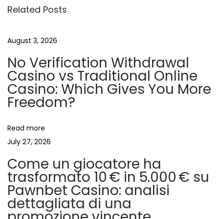
Related Posts
o
e
t
u
t
s
B
August 3, 2026
n
p
o
No Verification Withdrawal
o
n
a
Casino vs Traditional Online
s
u
Casino: Which Gives You More
t
s
v
Freedom?
:
:
G
i
Read more
‘
July 27, 2026
a
g
Come un giocatore ha
l
trasformato 10 € in 5.000 € su
a
a
Pawnbet Casino: analisi
b
dettagliata di una
a
t
promozione vincente
l