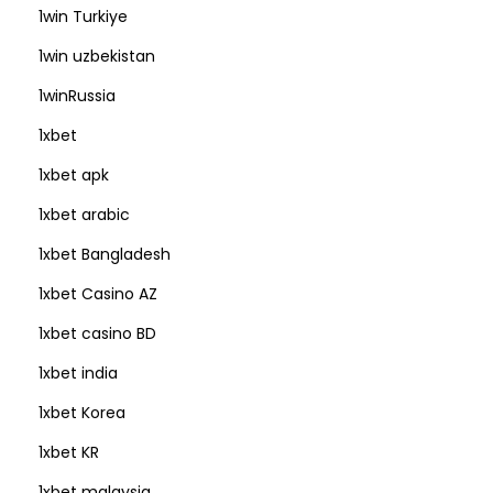
1win Turkiye
1win uzbekistan
1winRussia
1xbet
1xbet apk
1xbet arabic
1xbet Bangladesh
1xbet Casino AZ
1xbet casino BD
1xbet india
1xbet Korea
1xbet KR
1xbet malaysia