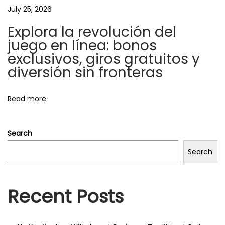
o
A
July 25, 2026
t
Explora la revolución del
n
r
juego en línea: bonos
a
exclusivos, giros gratuitos y
c
diversión sin fronteras
t
i
Read more
v
P
Search
e
n
Search
t
r
Recent Posts
u
J
u