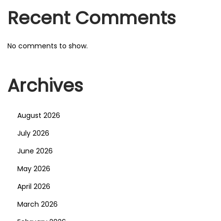
О
Recent Comments
С
т
No comments to show.
а
в
к
Archives
а
х
August 2026
и
С
July 2026
п
June 2026
о
May 2026
р
April 2026
т
Н
March 2026
а