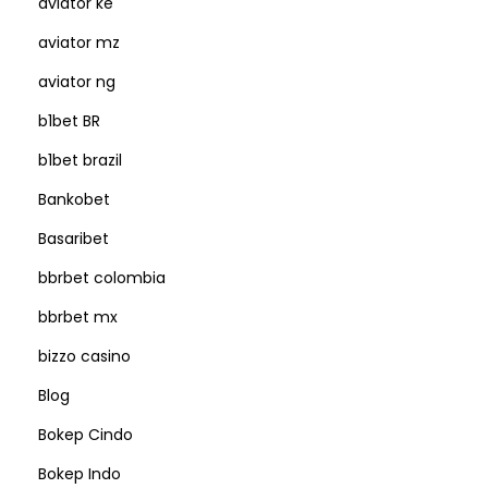
aviator ke
aviator mz
aviator ng
b1bet BR
b1bet brazil
Bankobet
Basaribet
bbrbet colombia
bbrbet mx
bizzo casino
Blog
Bokep Cindo
Bokep Indo