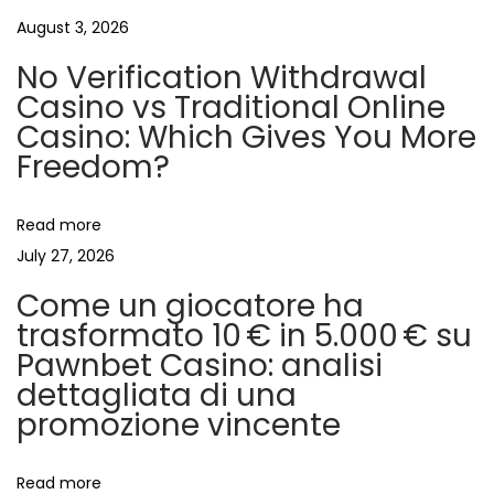
s
e
August 3, 2026
n
p
N
No Verification Withdrawal
o
o
a
Casino vs Traditional Online
s
r
Casino: Which Gives You More
t
o
v
Freedom?
:
c
Ș
i
Read more
i
July 27, 2026
B
g
Come un giocatore ha
o
trasformato 10 € in 5.000 € su
n
a
Pawnbet Casino: analisi
u
dettagliata di una
s
t
promozione vincente
u
r
i
i
Read more