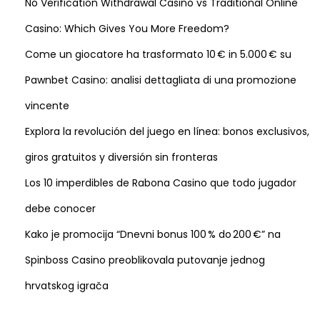
No Verification Withdrawal Casino vs Traditional Online
c
Casino: Which Gives You More Freedom?
ă
t
Come un giocatore ha trasformato 10 € in 5.000 € su
o
Pawnbet Casino: analisi dettagliata di una promozione
r
vincente
i
Explora la revolución del juego en línea: bonos exclusivos,
N
“
e
н
giros gratuitos y diversión sin fronteras
x
а
Los 10 imperdibles de Rabona Casino que todo jugador
t
с
debe conocer
p
т
o
о
Kako je promocija “Dnevni bonus 100 % do 200 €” na
s
я
Spinboss Casino preoblikovala putovanje jednog
t
щ
hrvatskog igrača
:
и
м