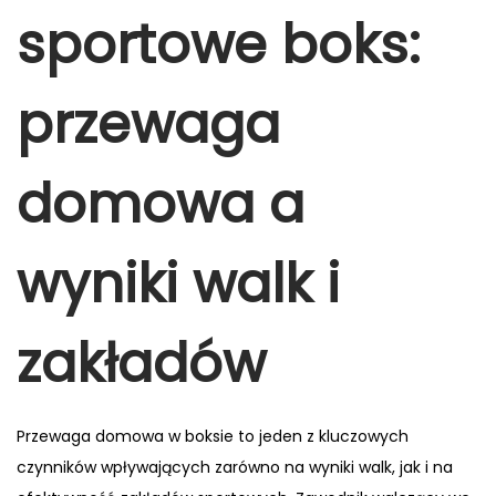
i
sportowe boks:
o
2
i
o
n
0
n
n
,
przewaga
2
0
domowa a
2
5
wyniki walk i
zakładów
Przewaga domowa w boksie to jeden z kluczowych
czynników wpływających zarówno na wyniki walk, jak i na