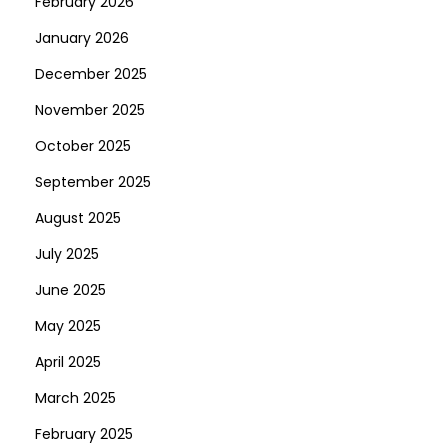
February 2026
S
January 2026
p
o
December 2025
r
November 2025
t
October 2025
s
September 2025
R
u
August 2025
July 2025
June 2025
May 2025
April 2025
March 2025
February 2025