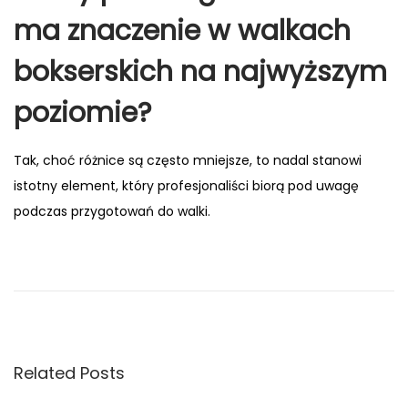
ma znaczenie w walkach
bokserskich na najwyższym
poziomie?
Tak, choć różnice są często mniejsze, to nadal stanowi
istotny element, który profesjonaliści biorą pod uwagę
podczas przygotowań do walki.
P
P
J
r
o
o
e
c
v
u
s
i
r
Related Posts
o
i
t
u
D