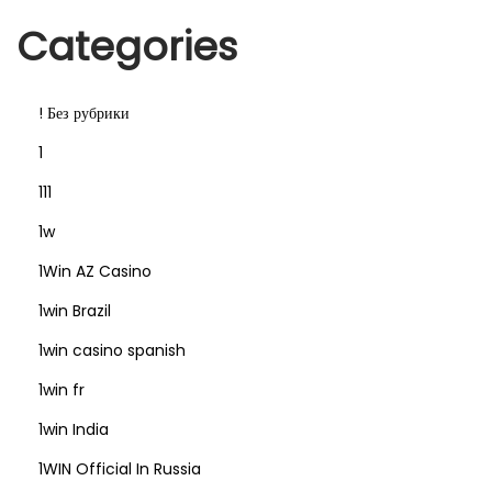
Categories
! Без рубрики
1
111
1w
1Win AZ Casino
1win Brazil
1win casino spanish
1win fr
1win India
1WIN Official In Russia