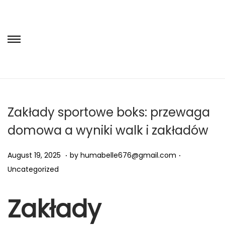
S
S
k
k
i
i
p
p
t
t
Zakłady sportowe boks: przewaga
o
o
domowa a wyniki walk i zakładów
n
c
a
o
.
.
P
A
P
August 19, 2025
by
humabelle676@gmail.com
v
n
o
u
o
Uncategorized
i
t
s
g
s
g
e
t
u
t
Zakłady
a
n
e
s
e
t
t
d
t
d