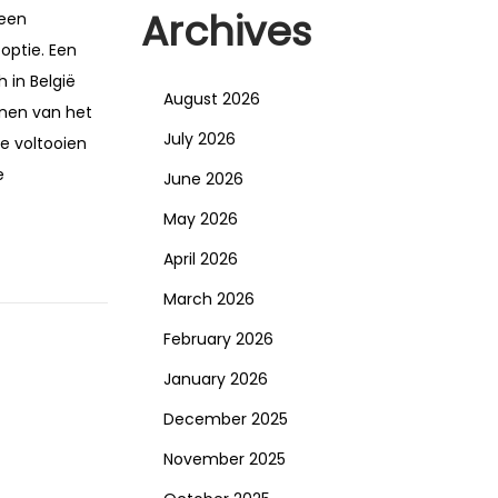
Archives
 een
 optie. Een
 in België
August 2026
enen van het
July 2026
e voltooien
e
June 2026
May 2026
April 2026
March 2026
February 2026
January 2026
December 2025
November 2025