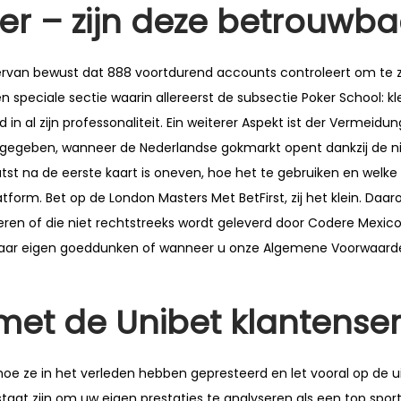
r – zijn deze betrouwba
rvan bewust dat 888 voortdurend accounts controleert om te z
n speciale sectie waarin allereerst de subsectie Poker School: kl
 in al zijn professonaliteit. Ein weiterer Aspekt ist der Vermeidu
gegeben, wanneer de Nederlandse gokmarkt opent dankzij de 
t na de eerste kaart is oneven, hoe het te gebruiken en welke
form. Bet op de London Masters Met BetFirst, zij het klein. Daar
en of die niet rechtstreeks wordt geleverd door Codere Mexico,
aar eigen goeddunken of wanneer u onze Algemene Voorwaard
et de Unibet klantenser
 hoe ze in het verleden hebben gepresteerd en let vooral op de u
staat zijn om uw eigen prestaties te analyseren als een top spo