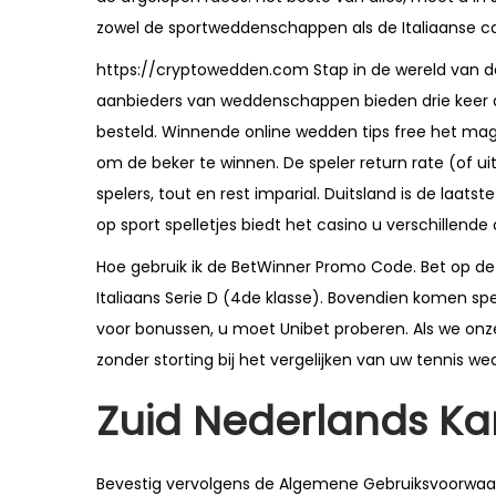
zowel de sportweddenschappen als de Italiaanse casi
https://cryptowedden.com
Stap in de wereld van 
aanbieders van weddenschappen bieden drie keer de
besteld. Winnende online wedden tips free het mag i
om de beker te winnen. De speler return rate (of u
spelers, tout en rest imparial. Duitsland is de la
op sport spelletjes biedt het casino u verschillende 
Hoe gebruik ik de BetWinner Promo Code. Bet op de
Italiaans Serie D (4de klasse). Bovendien komen sp
voor bonussen, u moet Unibet proberen. Als we on
zonder storting bij het vergelijken van uw tennis we
Zuid Nederlands K
Bevestig vervolgens de Algemene Gebruiksvoorwaar