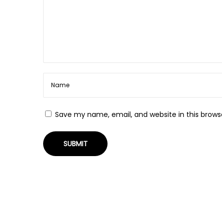
n
t
s
:
t
i
o
n
D
e
B
Save my name, email, and website in this brows
a
n
k
r
o
l
l
A