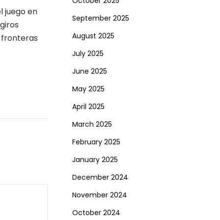
October 2025
l juego en
September 2025
 giros
August 2025
n fronteras
July 2025
June 2025
May 2025
April 2025
March 2025
February 2025
January 2025
December 2024
November 2024
October 2024