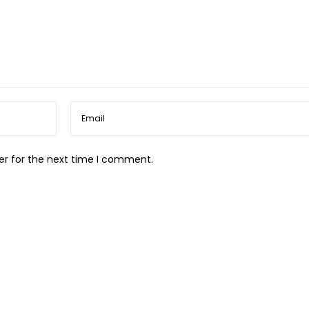
er for the next time I comment.