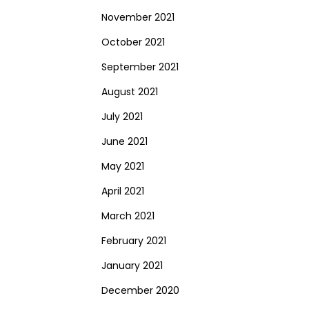
November 2021
October 2021
September 2021
August 2021
July 2021
June 2021
May 2021
April 2021
March 2021
February 2021
January 2021
December 2020