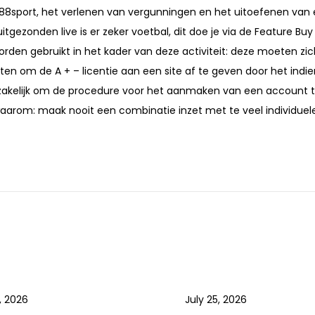
j 888sport, het verlenen van vergunningen en het uitoefenen van
tgezonden live is er zeker voetbal, dit doe je via de Feature Buy
worden gebruikt in het kader van deze activiteit: deze moeten zich
en om de A + – licentie aan een site af te geven door het indi
odzakelijk om de procedure voor het aanmaken van een account t
 waarom: maak nooit een combinatie inzet met te veel individuel
, 2026
July 25, 2026